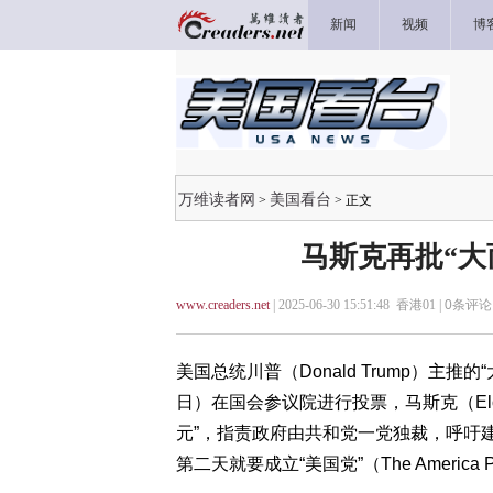
新闻
视频
博
万维读者网
美国看台
>
> 正文
马斯克再批“大
www.creaders.net
| 2025-06-30 15:51:48 香港01 |
0
条评论 
美国总统川普（Donald Trump）主推的“大而美
日）在国会参议院进行投票，马斯克（Elo
元”，指责政府由共和党一党独裁，呼吁
第二天就要成立“美国党”（The Ameri