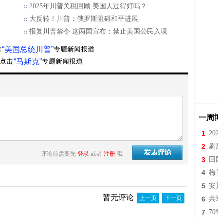
2025年川普关税回顾 美国人过得好吗？
大反转！川普：俄罗斯阻碍和平进展
报复川普禁令 这两国宣布：禁止美国公民入境
“美国总统川普”
“马斯克”
一周
1
2
2
刷
评论前需要先
登录
或者
注册
哦
3
回
4
梅
5
安
暂无评论
上一页
下一页
6
共
7
7