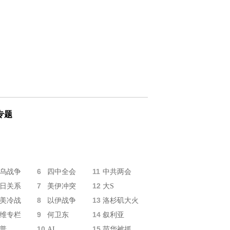
专题
6
11
乌战争
四中全会
中共两会
7
12
日关系
美伊冲突
大S
8
13
美冷战
以伊战争
洛杉矶大火
9
14
维专栏
何卫东
叙利亚
10
15
普
AI
苗华被抓