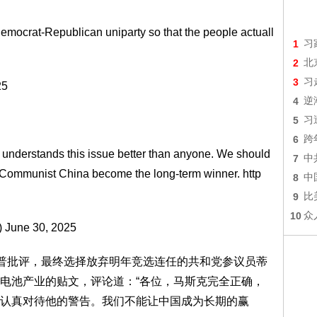
Democrat-Republican uniparty so that the people actuall
1
习
2
北
3
习
25
4
逆
5
习
6
跨
 understands this issue better than anyone. We should
7
中
et Communist China become the long-term winner.
http
8
中
9
比
10
众
)
June 30, 2025
川普批评，最终选择放弃明年竞选连任的共和党参议员蒂
电池产业的贴文，评论道：“各位，马斯克完全正确，
认真对待他的警告。我们不能让中国成为长期的赢