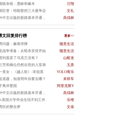
国斩杀线：愚昧和麻木
汪翔
国巨变：特朗普把三大最争议
文礼
外中文出版的新路基本开通，
高伐林
博文回复排行榜
更多>>
湾问题：麻将停牌
随意生活
亚战争准备：从暗杀安倍开始
随意生活
普到底卖了乌克兰没有？
山蛟龙
兰芳和兩位仍然在世的入室弟
玉质
一美女：《越人歌》-宋祖英
YOLO宥乐
这道题，知道明年你要去哪？
末班车
于离岸爱国
阿里克斯Y
外中文出版的新路基本开通，
高伐林
0%美国大学毕业生找不到工作
乐维
湾区的整合梦
文庙