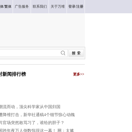
体
/
繁体
广告服务
联系我们
关于万维
登录
/
注册
小时新闻排行榜
更多>>
潮流而动，顶尖科学家从中国归国
遭降维打击，新华社通稿4个细节惊心动魄
共官场突然敢骂习了，谁给的胆子？
国跨年夜万人倒数惊现这一幕！ 网：太尴