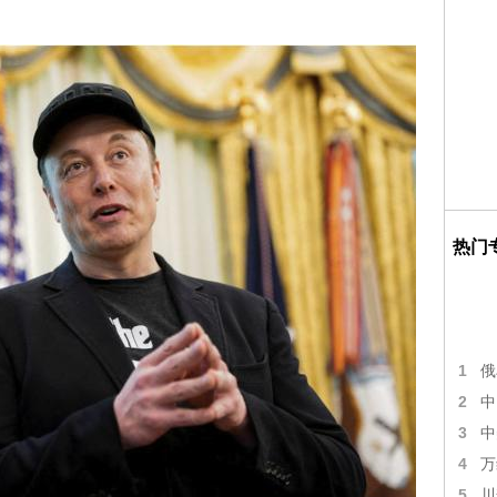
热门
1
俄
2
中
3
中
4
万
5
川