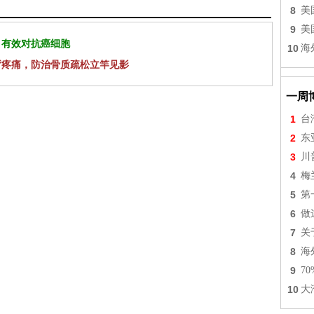
8
美
9
美
 有效对抗癌细胞
10
海
背疼痛，防治骨质疏松立竿见影
一周
1
台
2
东
3
川
4
梅
5
第
6
做
7
关
8
海
9
7
10
大