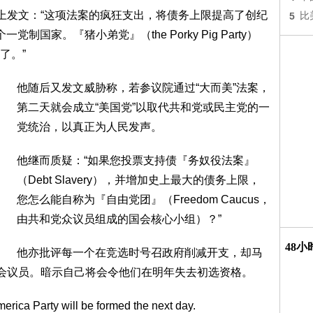
r）上发文：“这项法案的疯狂支出，将债务上限提高了创纪
5
比
国家。『猪小弟党』（the Porky Pig Party）
了。”
他随后又发文威胁称，若参议院通过“大而美”法案，
第二天就会成立“美国党”以取代共和党或民主党的一
党统治，以真正为人民发声。
他继而质疑：“如果您投票支持债『务奴役法案』
（Debt Slavery），并增加史上最大的债务上限，
您怎么能自称为『自由党团』（Freedom Caucus，
由共和党众议员组成的国会核心小组）？”
48
他亦批评每一个在竞选时号召政府削减开支，却马
国会议员。暗示自己将会令他们在明年失去初选资格。
merica Party will be formed the next day.