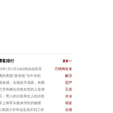
博客排行
更多>>
026年1月1日A4白纸自由宣言
万维网友来
屏的美国“斩杀线”与中共的
解滨
国杂感：仓颉造字成真，有图
思芦
兰芳和兩位仍然在世的入室弟
玉质
芃：男人的出轨和女人的出轨
水沫
军上将军头集体消失的秘密
胡亥
0%美国大学毕业生找不到工作
乐维