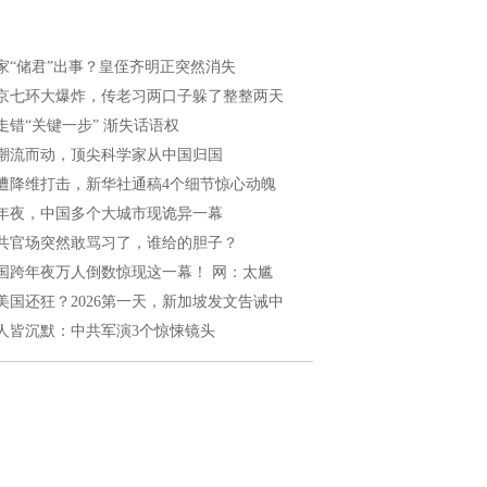
家“储君”出事？皇侄齐明正突然消失
京七环大爆炸，传老习两口子躲了整整两天
走错“关键一步” 渐失话语权
潮流而动，顶尖科学家从中国归国
遭降维打击，新华社通稿4个细节惊心动魄
年夜，中国多个大城市现诡异一幕
共官场突然敢骂习了，谁给的胆子？
国跨年夜万人倒数惊现这一幕！ 网：太尴
美国还狂？2026第一天，新加坡发文告诫中
人皆沉默：中共军演3个惊悚镜头