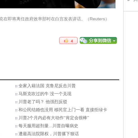
斯克在即将离任政府效率部时在白宫发表讲话。（Reuters）
4
全家入籍法国 克鲁尼反击川普
马斯克吹过的牛 没一个兑现
川普老了吗？ 他强烈反驳
和公民结婚也没用 移民官上门一看 直接拒绿卡
川普2个月内必有大动作“肯定会很棒”
每天服用超剂量...川普自曝病史
家
遭最高法院限权，川普撂下狠话