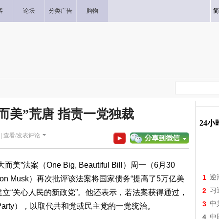
客
论坛
分类广告
购物
简
而美”荒唐 指责一党独裁
24
|
查看/发表评论
”法案（One Big, Beautiful Bill）周一（6月30
1
逆
n Musk）再次批评该法案将国家债务“提高了5万亿美
2
习
建立“关心人民的新政党”。他还表示，若法案获得通过，
3
中
ca Party），以取代共和党或民主党的一党统治。
4
中