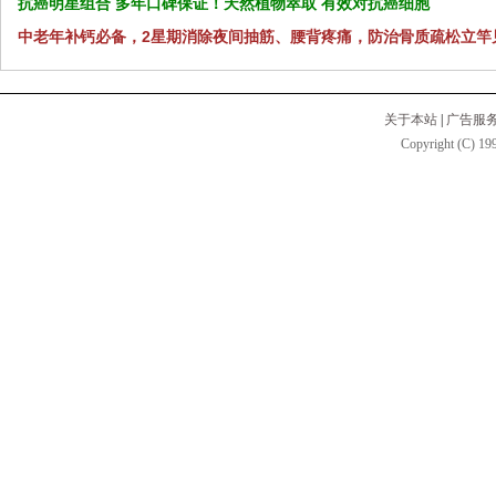
抗癌明星组合 多年口碑保证！天然植物萃取 有效对抗癌细胞
中老年补钙必备，2星期消除夜间抽筋、腰背疼痛，防治骨质疏松立竿
关于本站
|
广告服
Copyright (C) 199