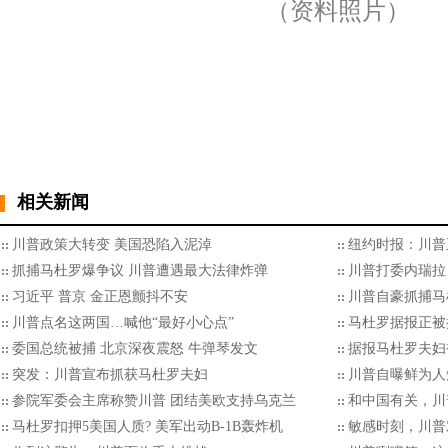
（资料照片）
相关新闻
川普政策大转变 美国恐陷入泥淖
纽约时报：川普
抓捕马杜罗爆争议 川普遭遇最大法律炸弹
川普打委内瑞拉
习近平 普京 金正恩颤抖不安
川普自豪抓捕马
川普点名这两国…喊他“最好小心点”
马杜罗据报正被
委国总统被捕 北京深夜震怒 牛弹琴发文
据报马杜罗夫妇
突发：川普宣布抓获马杜罗夫妇
川普自曝鲜为人
参院军委会主席称赞川普 团结美欧支持乌克兰
和中国有关，川
马杜罗扣押5美国人质? 美军出动B-1B轰炸机
敏感时刻，川普