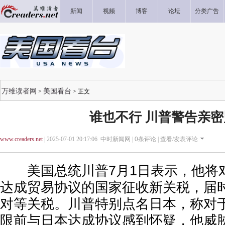
新闻
视频
博客
论坛
分类广告
万维读者网
美国看台
>
> 正文
谁也不行 川普警告亲密
www.creaders.net
| 2025-07-01 20:17:06 中时新闻网 |
0
条评论 |
查看/发表评论
美国总统川普7月1日表示，他将对
达成贸易协议的国家征收新关税，届
对等关税。川普特别点名日本，称对
限前与日本达成协议感到怀疑，他威胁