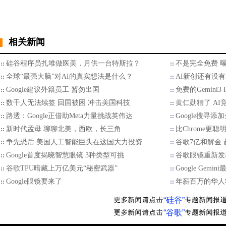
相关新闻
硅谷程序员扎堆做医美，月供一台特斯拉？
不是完全免费 曝G
全球“最强大脑”对AI的真实想法是什么？
AI新创还有没
Google建议外籍员工 暂勿出国
免费的Gemini3
数千人无法续签 回国被困 冲击美国科技
黄仁勋糟了 A
路透：Google正借助Meta力量挑战英伟达
Google搜寻
新时代孟母 聊聊北美，西欧，长三角
比Chrome更聪明
争先恐后 美国人工智能巨头在这国大力投资
谷歌7亿和解金
Google首度揭晓智慧眼镜 3种类型可挑
谷歌眼镜重新发
谷歌TPU暗藏上万亿美元“秘密武器”
Google Ge
Google眼镜要来了
年薪百万的华人
“硅谷”
“谷歌”