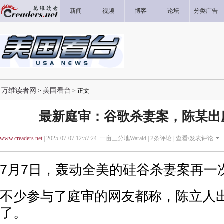
新闻
视频
博客
论坛
分类广告
万维读者网
美国看台
>
> 正文
最新庭审：谷歌杀妻案，陈某出
www.creaders.net
| 2025-07-07 12:57:24 一亩三分地Warald |
2
条评论 |
查看/发表评论
7月7日，轰动全美的硅谷杀妻案再一
不少参与了庭审的网友都称，陈立人
了。