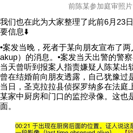
前陈某参加庭审照片
我们也在此为大家整理了此前6月23
要信息⬇️
•案发当晚，死者于某向朋友宣布了两人
akup）的消息。•案发当天出警的警
当天曾听到报案人指责嫌疑人陈某出
曾在结婚前向朋友透露，自己犹豫过是
当日，圣克拉拉县侦探罗纳多在法庭
某家中厨房和门口的监控录像。这也
面。