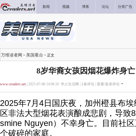
新闻
视频
博客
论坛
分类广告
万维读者网
美国看台
>
> 正文
8岁华裔女孩因烟花爆炸身亡
www.creaders.net
| 2025-07-08 14:06:10 华人生活网 |
1
条评论 |
查看/发表评论
2025年7月4日国庆夜，加州橙县布
区非法大型烟花表演酿成悲剧，导致8
smine Nguyen）不幸身亡。目前
个破碎的家庭。