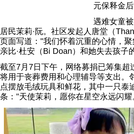
元保释金后
遇难女童被
居民茉莉·阮。社区发起人唐堂（Thang
页面写道："我们怀着沉重的心情，聚
亲比·杜安（Bi Doan）和她失去孩子
截至7月7日下午，网络募捐已筹集超过
将用于丧葬费用和心理辅导等支出。
点摆放毛绒玩具和鲜花，其中一只泰
条："天使茉莉，愿你在星空永远闪耀