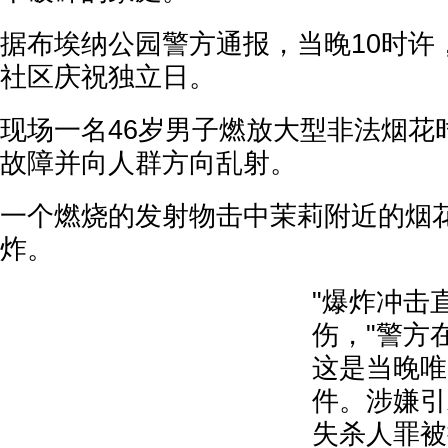
据布埃纳公园警方通报，当晚10时许
社区庆祝独立日。
现场一名46岁男子燃放大型非法烟花
故障并向人群方向乱射。
一个燃烧的发射物击中茉莉附近的烟
炸。
"爆炸冲击
伤，"警方
这是当晚唯
件。涉嫌引
失杀人罪被