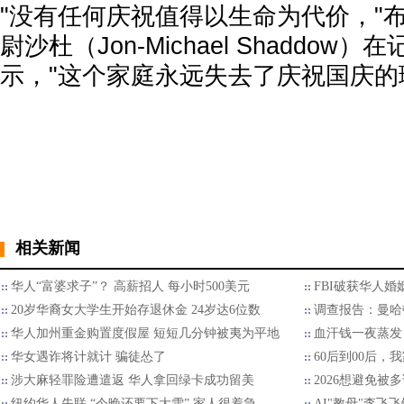
"没有任何庆祝值得以生命为代价，"
尉沙杜（Jon-Michael Shaddow
示，"这个家庭永远失去了庆祝国庆的
相关新闻
华人“富婆求子”？ 高薪招人 每小时500美元
FBI破获华人婚
20岁华裔女大学生开始存退休金 24岁达6位数
调查报告：曼哈
华人加州重金购置度假屋 短短几分钟被夷为平地
血汗钱一夜蒸发
华女遇诈将计就计 骗徒怂了
60后到00后
涉大麻轻罪险遭遣返 华人拿回绿卡成功留美
2026想避免被多
纽约华人失联 “今晚还要下大雪” 家人很着急
AI"教母"李飞