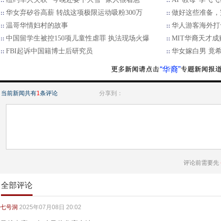
华女弃矽谷高薪 转战这项极限运动吸粉300万
做好这些准备，
温哥华情妇村的故事
华人游客海外打
中国留学生被控150项儿童性虐罪 执法现场火爆
MIT华裔天才成
FBI起诉中国籍博士后研究员
华女嫁白男 竟
“华裔”
当前新闻共有
1
条评论
分享到：
评论前需要先
全部评论
七号洞
2025年07月08日 20:02