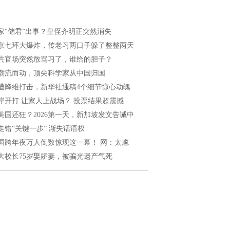
家“储君”出事？皇侄齐明正突然消失
京七环大爆炸，传老习两口子躲了整整两天
共官场突然敢骂习了，谁给的胆子？
潮流而动，顶尖科学家从中国归国
遭降维打击，新华社通稿4个细节惊心动魄
岸开打 让家人上战场？ 投票结果超震撼
美国还狂？2026第一天，新加坡发文告诫中
走错“关键一步” 渐失话语权
国跨年夜万人倒数惊现这一幕！ 网：太尴
大校长75岁娶娇妻，被骗光遗产气死