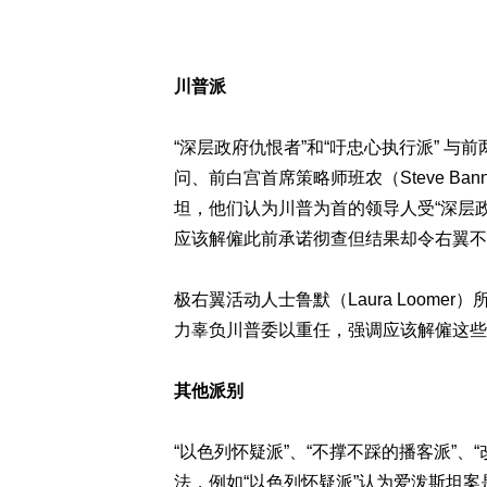
川普派
“深层政府仇恨者”和“吁忠心执行派” 
问、前白宫首席策略师班农（Steve Ba
坦，他们认为川普为首的领导人受“深层政
应该解僱此前承诺彻查但结果却令右翼不
极右翼活动人士鲁默（Laura Loome
力辜负川普委以重任，强调应该解僱这些
其他派别
“以色列怀疑派”、“不撑不踩的播客派”
法，例如“以色列怀疑派”认为爱泼斯坦案是