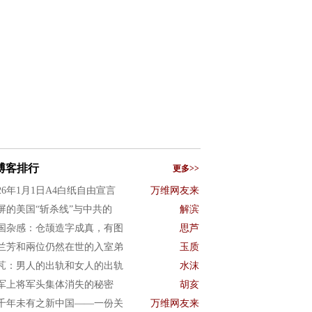
博客排行
更多>>
026年1月1日A4白纸自由宣言
万维网友来
屏的美国“斩杀线”与中共的
解滨
国杂感：仓颉造字成真，有图
思芦
兰芳和兩位仍然在世的入室弟
玉质
芃：男人的出轨和女人的出轨
水沫
军上将军头集体消失的秘密
胡亥
千年未有之新中国——一份关
万维网友来