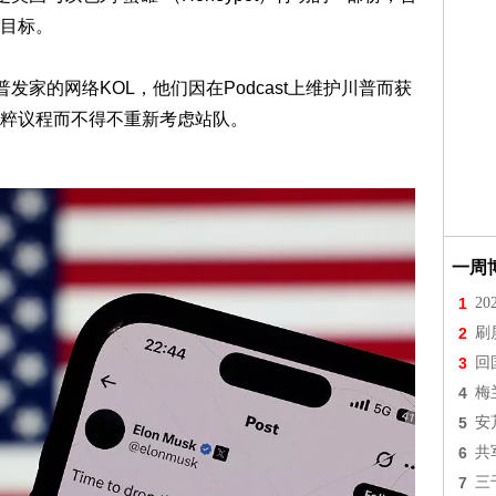
目标。
发家的网络KOL，他们因在Podcast上维护川普而获
粹议程而不得不重新考虑站队。
一周
1
2
2
刷
3
回
4
梅
5
安
6
共
7
三