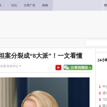
客
论坛
分类广告
购物
简
坦案分裂成“8大派”！一文看懂
24
|
查看/发表评论
1
中
2
逆
3
习
4
两