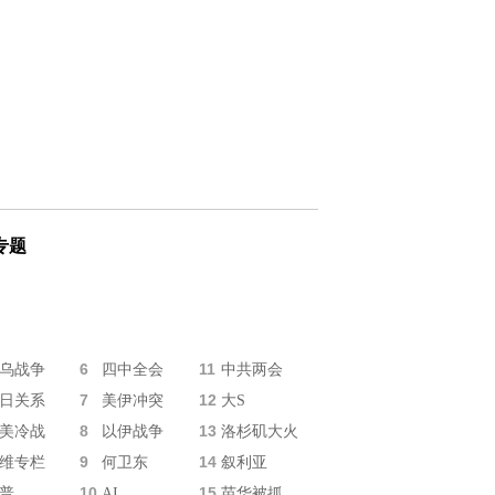
专题
6
11
乌战争
四中全会
中共两会
7
12
日关系
美伊冲突
大S
8
13
美冷战
以伊战争
洛杉矶大火
9
14
维专栏
何卫东
叙利亚
10
15
普
AI
苗华被抓