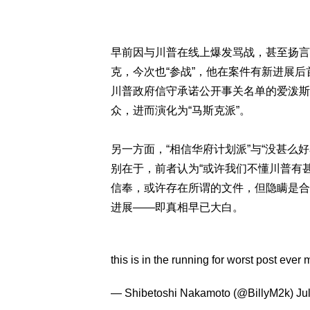
早前因与川普在线上爆发骂战，甚至扬言
克，今次也“参战”，他在案件有新进展
川普政府信守承诺公开事关名单的爱泼斯坦文件
众，进而演化为“马斯克派”。
另一方面，“相信华府计划派”与“没甚么
别在于，前者认为“或许我们不懂川普有
信奉，或许存在所谓的文件，但隐瞒是合
进展——即真相早已大白。
this is in the running for worst post eve
— Shibetoshi Nakamoto (@BillyM2k)
Ju