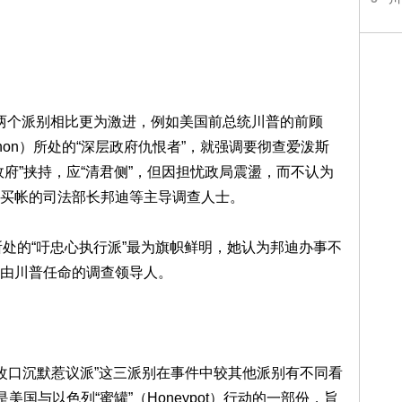
与前两个派别相比更为激进，例如美国前总统川普的前顾
nnon）所处的“深层政府仇恨者”，就强调要彻查爱泼斯
府”挟持，应“清君侧”，但因担忧政局震盪，而不认为
买帐的司法部长邦迪等主导调查人士。
r）所处的“吁忠心执行派”最为旗帜鲜明，她认为邦迪办事不
由川普任命的调查领导人。
、“改口沉默惹议派”这三派别在事件中较其他派别有不同看
美国与以色列“蜜罐”（Honeypot）行动的一部份，旨