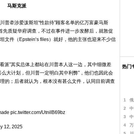
马斯克派
川普牵涉爱泼斯坦“性款待”顾客名单的亿万富豪马斯
后首先质疑华府调查，不过在事件进一步发酵后，就敦促
（Epstein‘s files）就好，他的主张也迎来不少信
好看派”其实总体上都站在川普本人这一边，其中细微差
热门
甚么大计划，但川普一定明白其中利弊”，他们也因此会
理的；后者就认为，根本没有甚么文件，认同目前调查
1
俄
2
中
r made
pic.twitter.com/UtnilB69bz
3
中
4
万
ly 12, 2025
5
川