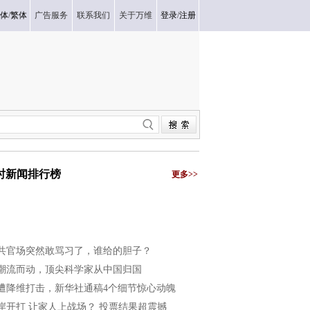
体
/
繁体
广告服务
联系我们
关于万维
登录
/
注册
小时新闻排行榜
更多>>
共官场突然敢骂习了，谁给的胆子？
潮流而动，顶尖科学家从中国归国
遭降维打击，新华社通稿4个细节惊心动魄
岸开打 让家人上战场？ 投票结果超震撼