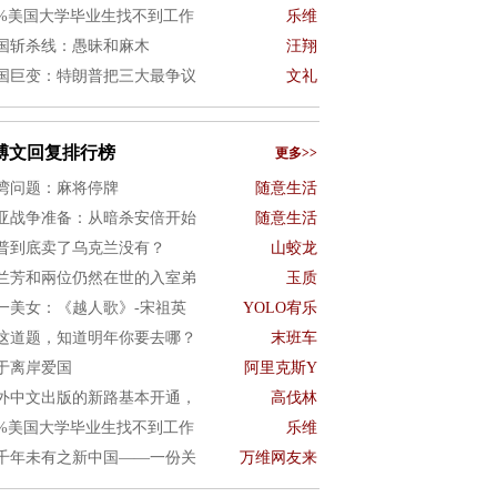
0%美国大学毕业生找不到工作
乐维
国斩杀线：愚昧和麻木
汪翔
国巨变：特朗普把三大最争议
文礼
博文回复排行榜
更多>>
湾问题：麻将停牌
随意生活
亚战争准备：从暗杀安倍开始
随意生活
普到底卖了乌克兰没有？
山蛟龙
兰芳和兩位仍然在世的入室弟
玉质
一美女：《越人歌》-宋祖英
YOLO宥乐
这道题，知道明年你要去哪？
末班车
于离岸爱国
阿里克斯Y
外中文出版的新路基本开通，
高伐林
0%美国大学毕业生找不到工作
乐维
千年未有之新中国——一份关
万维网友来