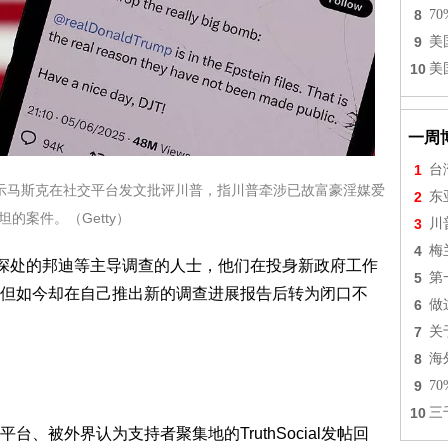
8
7
9
美
10
美
一周
1
台
其中展示马斯克在社交平台发文批评川普，指川普牵涉已故富豪淫媒爱
2
东
坦的案件。（Getty）
3
川
4
梅
最深处的邦迪等主导调查的人士，他们在投身新政府工作
5
第
但如今却在自己推出新的调查进展报告后转为闭口不
6
做
7
关
8
海
9
7
10
三
、被外界认为支持者聚集地的TruthSocial发帖回