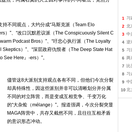
1
习
不同观点，大约分成“马斯克派（Team Elo
2
北
s）”、“改口沉默惹议派（The Conspicuously Silent C
3
中
rm Podcast Bros）”、“吁忠心执行派（The Loyalty
4
逆
l Skeptics）”、“深层政府仇恨者（The Deep State Hat
5
习
 See Here』-ers）”。
6
两
7
比
8
习
儘管这8大派别支持观点各有不同，但他们今次分裂
9
中
却具特殊性，因这些派别并非可以清晰划分并分属
10
北
不同的对立阵营，而是变成互相竞争、千变万化
的“大杂烩（mélange）”。报道强调，今次分裂突显
MAGA阵营中，共存又截然不同，且往往互相矛盾
的意识形态冲动。