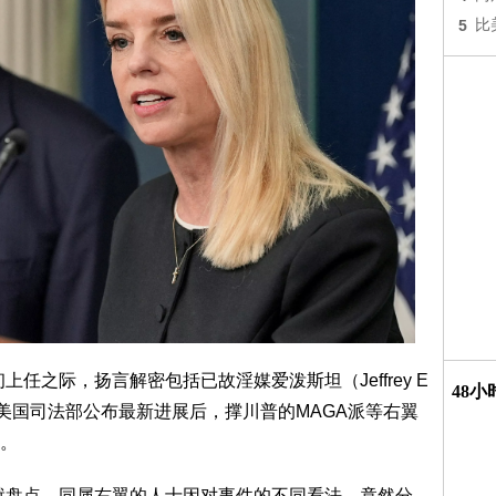
5
比
年初上任之际，扬言解密包括已故淫媒爱泼斯坦（Jeffrey E
48
过继美国司法部公布最新进展后，撑川普的MAGA派等右翼
。
4日就盘点，同属右翼的人士因对事件的不同看法，竟然分