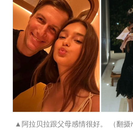
▲阿拉贝拉跟父母感情很好。 （翻摄ivank