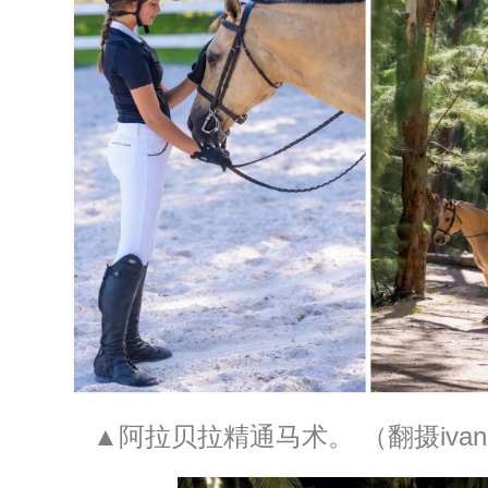
▲阿拉贝拉精通马术。 （翻摄ivanka