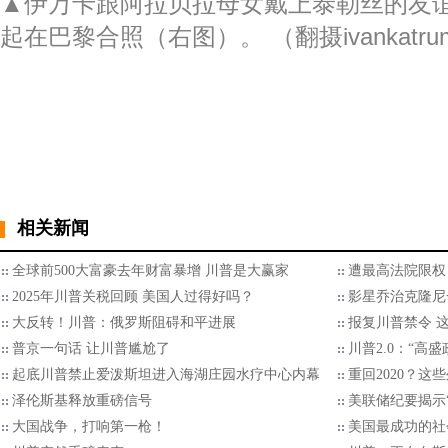
▲伊万卡跟阿拉贝拉母女戴上泰勒丝的友
起在巴黎合照（右图）。 （翻摄ivankatrum
相关新闻
全球前500大富豪去年财富暴增 川普是大赢家
遭最高法院限权
2025年川普关税回顾 美国人过得好吗？
影星乔治克隆尼
大反转！川普：俄罗斯阻碍和平进展
报复川普禁令 
普京一句话 让川普尴尬了
川普2.0：“高
起底川普禁止爱泼斯坦进入海湖庄园水疗中心内幕
重回2020？
泽伦斯基释放重磅信号
美联储纪要揭示“
大国战争，打响第一枪！
美国最成功的社