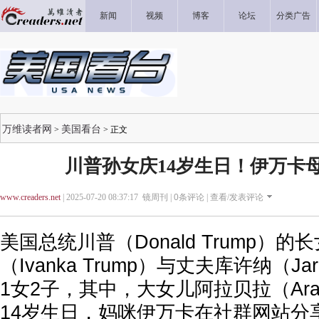
新闻
视频
博客
论坛
分类广告
万维读者网
美国看台
>
> 正文
川普孙女庆14岁生日！伊万卡
www.creaders.net
| 2025-07-20 08:37:17 镜周刊 |
0
条评论 |
查看/发表评论
美国总统川普（Donald Trump）的
（Ivanka Trump）与丈夫库许纳（Jar
1女2子，其中，大女儿阿拉贝拉（Arab
14岁生日，妈咪伊万卡在社群网站分