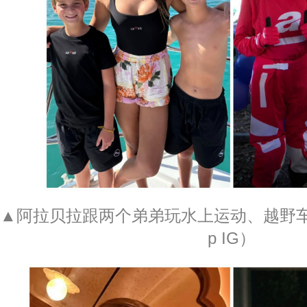
▲阿拉贝拉跟两个弟弟玩水上运动、越野车。 （
p IG）