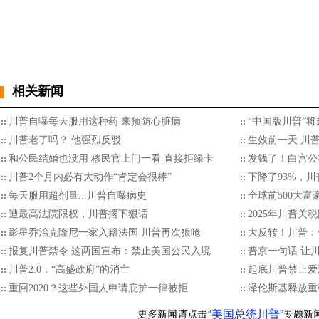
相关新闻
川普自曝每天服用这种药 来预防心脏病
“中国版川普”将
川普老了吗？ 他强烈反驳
生效前一天 川
和公民结婚也没用 移民官上门一看 直接拒绿卡
发钱了！白宫公
川普2个月内必有大动作“肯定会很棒”
下降了93%，
每天服用超剂量...川普自曝病史
全球前500大
遭最高法院限权，川普撂下狠话
2025年川普关
影星乔治克隆尼一家入籍法国 川普再次狠呛
大反转！川普：
报复川普禁令 这两国宣布：禁止美国公民入境
普京一句话 让
川普2.0：“高盛政府”的消亡
起底川普禁止爱
重回2020？这些外国人申请庇护一律被拒
泽伦斯基释放重
“美国总统川普”