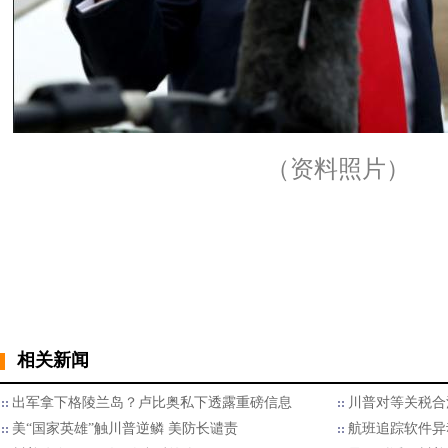
（资料照片）
相关新闻
出军拿下格陵兰岛？卢比奥私下透露重磅信息
川普对等关税合
美“国家英雄”触川普逆鳞 美防长谴责
航班追踪软件异