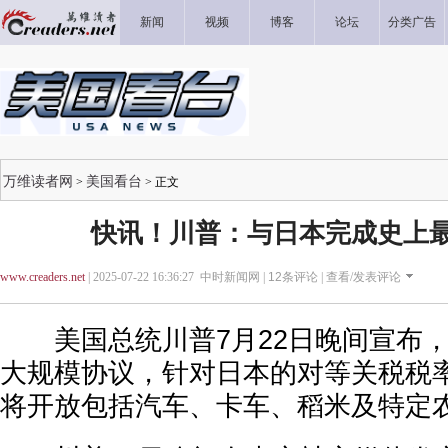
新闻
视频
博客
论坛
分类广告
万维读者网
美国看台
>
> 正文
快讯！川普：与日本完成史上
www.creaders.net
| 2025-07-22 16:36:27 中时新闻网 |
12
条评论 |
查看/发表评论
美国总统川普7月22日晚间宣布，
大规模协议，针对日本的对等关税税率
将开放包括汽车、卡车、稻米及特定