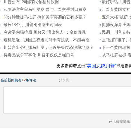
川普公布120国移民领福利数据
最好听话！川普
92岁法官主审马杜罗案 曾与川普交手封口费案
川普弃委国女神内
30分钟活捉马杜罗 掩护美军突袭的它有多强？
五角大楼“披萨
最长18个月 川普刚刚给出时间表
抓捕夜海湖庄园
突袭委内瑞拉后 川普又“语出惊人”：金价暴涨
民调：川普支持
危机逼近！加国主权遭前所未有挑战，不能再拖
是“他们”推了
川普言出必行抓马杜罗，习近平极度恐惧藏地堡？
下一个委内瑞拉
将毒品战争军事化 川普不仅仅是喊口号
从马杜罗被抓 
“美国总统川普”
当前新闻共有
12
条评论
分享到：
评论前需要先