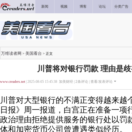
新闻
视频
博客
论坛
分类广告
万维读者网
美国看台
>
> 正文
川普将对银行罚款 理由是
www.creaders.net
| 2025-08-05 15:45:38 加美财经 |
2
条评论 |
查看/发表评论
川普对大型银行的不满正变得越来越
日报》周一报道，白宫正在准备一项
政治理由拒绝提供服务的银行处以罚
体和加密货币公司曾遭遇类似经历。