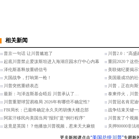
相关新闻
普京一句话 让川普尴尬了
川普2.0：“高
起底川普禁止爱泼斯坦进入海湖庄园水疗中心内幕
重回2020？
泽伦斯基释放重磅信号
美联储纪要揭示“
大国战争，打响第一枪！
美国最成功的社
川普突然重磅表态
川普，正在向斯
最新：与泽连斯基会晤后 川普承认了…
泰柬停火，川普
川普重塑球贸易格局 2026年有哪些不确定性?
川普冠名肯尼迪
FBI局长：已最终确定永久关闭胡佛大楼总部
战争结束关键一
阿富汗移民向美国当局“报到”是“例行程序”
川普发了个视频
这竟是英国！？他播放川普视频，惹来天大麻烦
关押80000非
“美国总统川普”