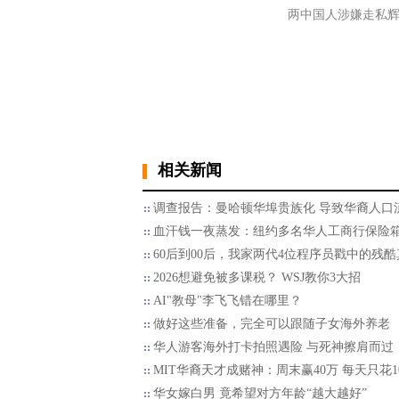
两中国人涉嫌走私辉达
相关新闻
调查报告：曼哈顿华埠贵族化 导致华裔人口
血汗钱一夜蒸发：纽约多名华人工商行保险
60后到00后，我家两代4位程序员戳中的残酷
2026想避免被多课税？ WSJ教你3大招
AI"教母"李飞飞错在哪里？
做好这些准备，完全可以跟随子女海外养老
华人游客海外打卡拍照遇险 与死神擦肩而过
MIT华裔天才成赌神：周末赢40万 每天只花1
华女嫁白男 竟希望对方年龄“越大越好”