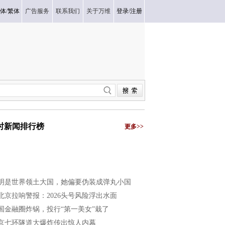
体
/
繁体
广告服务
联系我们
关于万维
登录
/
注册
小时新闻排行榜
更多>>
明是世界领土大国，她偏要伪装成弹丸小国
北京拉响警报：2026头号风险浮出水面
国金融圈炸锅，投行“第一美女”栽了
京七环隧道大爆炸传出惊人内幕