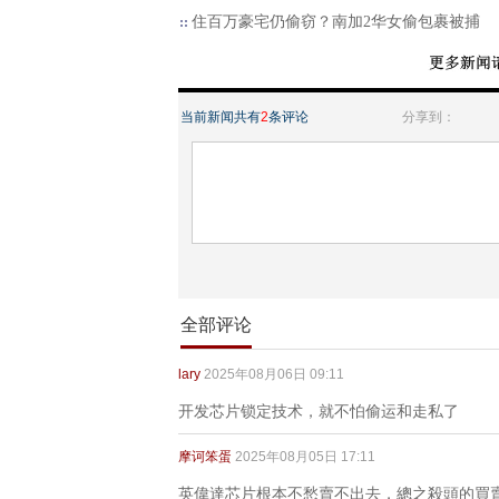
住百万豪宅仍偷窃？南加2华女偷包裹被捕
当前新闻共有
2
条评论
分享到：
全部评论
lary
2025年08月06日 09:11
开发芯片锁定技术，就不怕偷运和走私了
摩诃笨蛋
2025年08月05日 17:11
英偉達芯片根本不愁賣不出去，總之殺頭的買