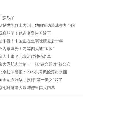
兰参战了
明是世界领土大国，她偏要伪装成弹丸小国
玩真的了！他点名警告习近平
劫不复！中国正在重演晚清最后十年
议内幕曝光！习等四人遭“围攻”
多人出事？北京流传神秘名单
京大秀肌肉时刻，一张“致命照片”被公布
北京拉响警报：2026头号风险浮出水面
国金融圈炸锅，投行“第一美女”栽了
京七环隧道大爆炸传出惊人内幕