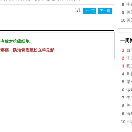
8
中
1/1
上一页
下一页
9
美
10
美
一周
 有效对抗癌细胞
背疼痛，防治骨质疏松立竿见影
1
台
2
中
3
梅
4
川
5
第
6
做
7
中
8
关
9
海
10
7