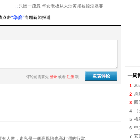
只因一疏忽 华女老板从未涉黄却被控淫媒罪
“华裔”
一周
评论前需要先
登录
或者
注册
哦
1
2
2
刷
3
回
4
（
5
梅
6
中
7
安
賣有人做，走私是一個高風險也高利潤的行當。