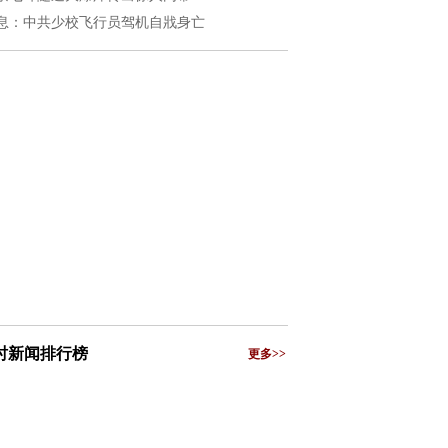
息：中共少校飞行员驾机自戕身亡
小时新闻排行榜
更多>>