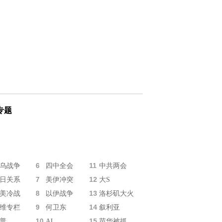
专题
6
11
乌战争
四中全会
中共两会
7
12
日关系
美伊冲突
大S
8
13
美冷战
以伊战争
洛杉矶大火
9
14
维专栏
何卫东
叙利亚
10
15
普
AI
苗华被抓