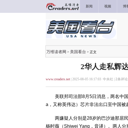
新闻
视频
博
万维读者网
美国看台
>
> 正文
2华人走私辉达
www.creaders.net
| 2025-08-05 16:17:03 中央社 |
2
条评论 
美联邦司法部8月5日消息，两名中国籍
a，又称英伟达）芯片非法出口至中国被
两嫌疑人分别是28岁的巴沙迪那居民耿川
杨时薇（Shiwei Yang，音译）。