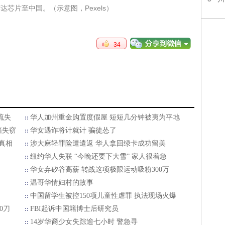
芯片至中国。（示意图，Pexels）
34
流失
华人加州重金购置度假屋 短短几分钟被夷为平地
箱失窃
华女遇诈将计就计 骗徒怂了
真相
涉大麻轻罪险遭遣返 华人拿回绿卡成功留美
纽约华人失联 “今晚还要下大雪” 家人很着急
华女弃矽谷高薪 转战这项极限运动吸粉300万
温哥华情妇村的故事
中国留学生被控150项儿童性虐罪 执法现场火爆
0刀
FBI起诉中国籍博士后研究员
14岁华裔少女失踪逾七小时 警急寻