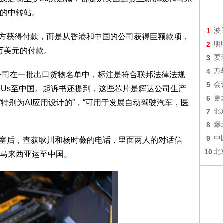
的中转站。
1
波
的收货方获得付款，而是从香港和中国的公司获得巨额款项，
2
明
0万美元的付款。
3
要
4
万
tion公司在一批出口货物名单中，标注是符合联邦法律法规
5
会
PUs至中国。起诉书还提到，这些芯片是辉达公司生产
6
更
“特别为AI应用设计的”，“可用于发展自动驾驶汽车，医
7
北
8
爆
9
中
司办公室后，查获耿川和杨时薇的电话，里面两人的对话信
10
北
马来西亚运至中国。