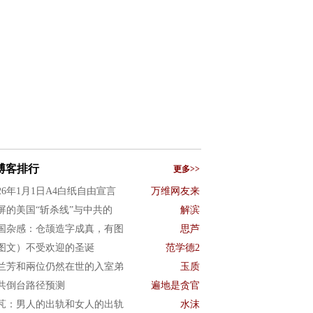
博客排行
更多>>
026年1月1日A4白纸自由宣言
万维网友来
屏的美国“斩杀线”与中共的
解滨
国杂感：仓颉造字成真，有图
思芦
图文）不受欢迎的圣诞
范学德2
兰芳和兩位仍然在世的入室弟
玉质
共倒台路径预测
遍地是贪官
芃：男人的出轨和女人的出轨
水沫