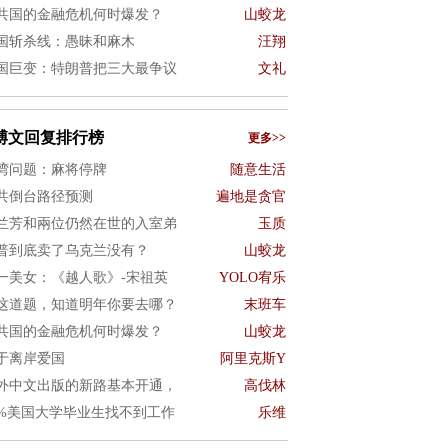
共国的金融危机何时爆发？
山蛟龙
国斩杀线：愚昧和麻木
汪翔
国巨变：特朗普把三大最争议
文礼
博文回复排行榜
更多>>
湾问题：麻将停牌
随意生活
共倒台路径预测
遍地是贪官
兰芳和兩位仍然在世的入室弟
玉质
普到底卖了乌克兰没有？
山蛟龙
一美女：《越人歌》-宋祖英
YOLO宥乐
这道题，知道明年你要去哪？
末班车
共国的金融危机何时爆发？
山蛟龙
于离岸爱国
阿里克斯Y
外中文出版的新路基本开通，
高伐林
0%美国大学毕业生找不到工作
乐维