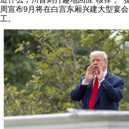
周宣布9月将在白宫东厢兴建大型宴会厅
工。