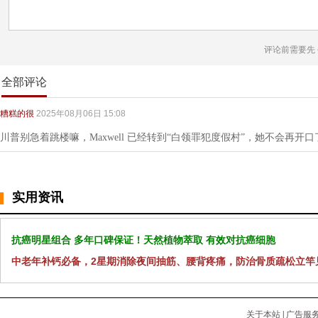
评论前需要先
全部评论
糟糕的很
2025年08月06日 15:08
川普别急着跳楼嘛，Maxwell 已经转到“白领罪犯度假村”，她不会再开口
实用资讯
抗癌明星组合 多年口碑保证！天然植物萃取 有效对抗癌细胞
中老年补钙必备，2星期消除夜间抽筋、腰背疼痛，防治骨质疏松立竿
关于本站
|
广告服