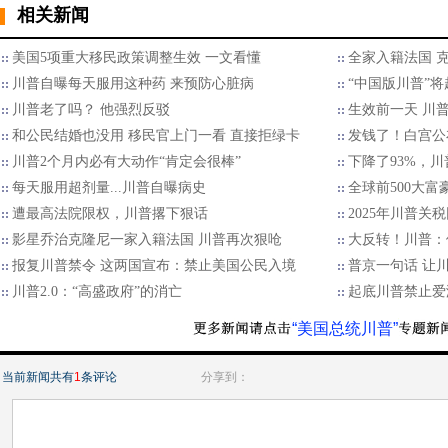
相关新闻
美国5项重大移民政策调整生效 一文看懂
全家入籍法国 
川普自曝每天服用这种药 来预防心脏病
“中国版川普”将
川普老了吗？ 他强烈反驳
生效前一天 川
和公民结婚也没用 移民官上门一看 直接拒绿卡
发钱了！白宫公
川普2个月内必有大动作“肯定会很棒”
下降了93%，
每天服用超剂量...川普自曝病史
全球前500大
遭最高法院限权，川普撂下狠话
2025年川普关
影星乔治克隆尼一家入籍法国 川普再次狠呛
大反转！川普：
报复川普禁令 这两国宣布：禁止美国公民入境
普京一句话 让
川普2.0：“高盛政府”的消亡
起底川普禁止爱
“美国总统川普”
当前新闻共有
1
条评论
分享到：