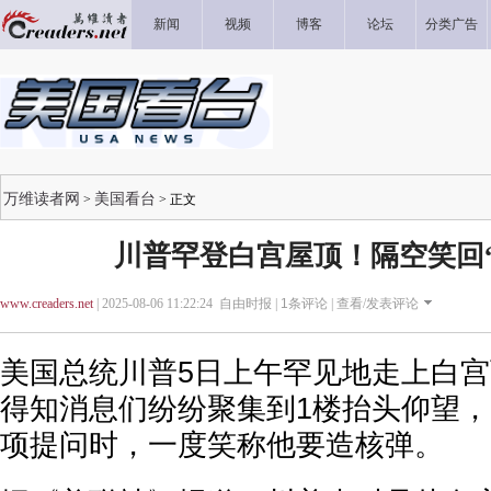
新闻
视频
博客
论坛
分类广告
万维读者网
美国看台
>
> 正文
川普罕登白宫屋顶！隔空笑回
www.creaders.net
| 2025-08-06 11:22:24 自由时报 |
1
条评论 |
查看/发表评论
美国总统川普5日上午罕见地走上白
得知消息们纷纷聚集到1楼抬头仰望
项提问时，一度笑称他要造核弹。