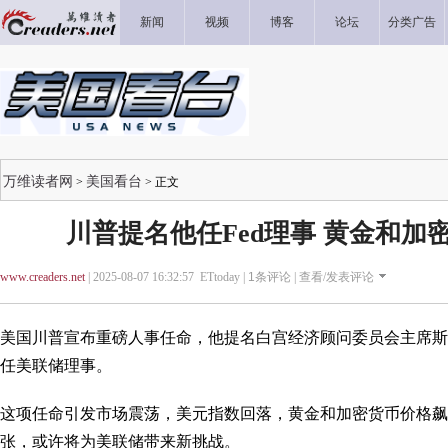
新闻
视频
博客
论坛
分类广告
万维读者网
美国看台
>
> 正文
川普提名他任Fed理事 黄金和加
www.creaders.net
| 2025-08-07 16:32:57 ETtoday |
1
条评论 |
查看/发表评论
美国川普宣布重磅人事任命，他提名白宫经济顾问委员会主席斯蒂芬·米
任美联储理事。
这项任命引发市场震荡，美元指数回落，黄金和加密货币价格飙
张，或许将为美联储带来新挑战。