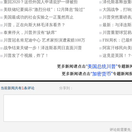
重回2020？这些外国人申请庇护一律被拒
泽伦斯基释放重
美联储纪要揭示“激烈分歧”：12月降息“险过”
大国战争，打响
美国最成功的社会实验之一正戛然而止
川普突然重磅表
川普，正在向斯大林毛泽东看齐？
最新：与泽连斯
泰柬停火，川普并没有“缺席”
川普重塑球贸易格
川普冠名肯尼迪中心 艺术家拒演遭索赔100万
FBI局长：已
战争结束关键一步！泽连斯基周日直面川普
阿富汗移民向美国
川普发了个视频，炸了！
这竟是英国！？
“美国总统川普”
“加密货币”
当前新闻共有
1
条评论
分享到：
评论前需要先