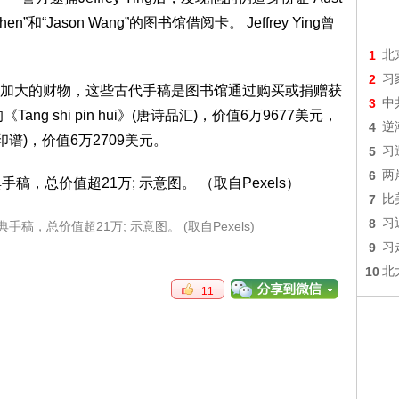
en”和“Jason Wang”的图书馆借阅卡。 Jeffrey Ying曾
1
北
2
习
加大的财物，这些古代手稿是图书馆通过购买或捐赠获
3
中
g shi pin hui》(唐诗品汇)，价值6万9677美元，
4
逆
集古印谱)，价值6万2709美元。
5
习
6
两
7
比
8
习
，总价值超21万; 示意图。 (取自Pexels)
9
习
10
北
11