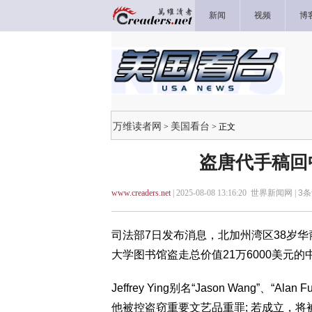
新闻
视频
博
万维读者网
美国看台
>
> 正文
盗唐代手稿回
www.creaders.net
| 2025-08-08 13:16:20 世界新闻网 |
3
条
司法部7日发布消息，北加州湾区38岁华裔男子
大学图书馆盗走总价值21万6000美元
Jeffrey Ying别名“Jason Wang”、“Alan
他被控盗窃重要文艺品重罪; 若成立，将