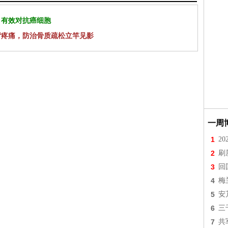
 有效对抗癌细胞
背疼痛，防治骨质疏松立竿见影
一周
1
2
2
刷
3
回
4
梅
5
安
6
三
7
共