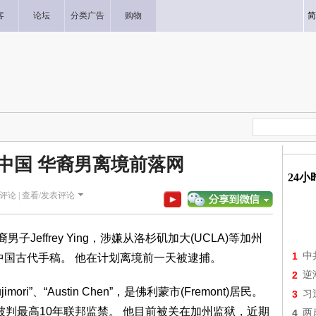
客
论坛
分类广告
购物
简
中国 华裔男离境前落网
24
评论 |
查看/发表评论
Jeffrey Ying，涉嫌从洛杉矶加大(UCLA)等加州
1
中
的中国古代手稿。 他在计划离境前一天被逮捕。
2
逆
 Fujimori”、“Austin Chen”，是佛利蒙市(Fremont)居民。
3
习
被判最高10年联邦监禁。 他目前被关在加州监狱，近期
4
两