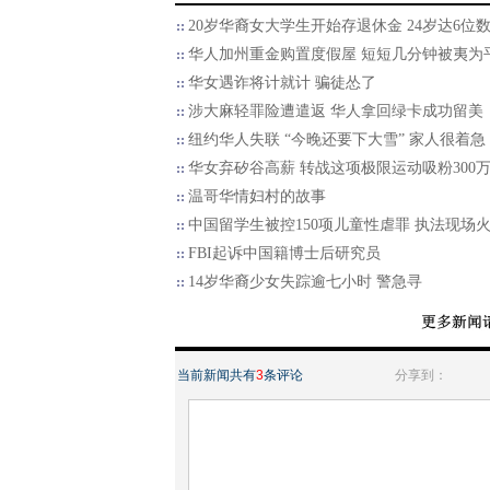
20岁华裔女大学生开始存退休金 24岁达6位
华人加州重金购置度假屋 短短几分钟被夷为
华女遇诈将计就计 骗徒怂了
涉大麻轻罪险遭遣返 华人拿回绿卡成功留美
纽约华人失联 “今晚还要下大雪” 家人很着急
华女弃矽谷高薪 转战这项极限运动吸粉300
温哥华情妇村的故事
中国留学生被控150项儿童性虐罪 执法现场
FBI起诉中国籍博士后研究员
14岁华裔少女失踪逾七小时 警急寻
当前新闻共有
3
条评论
分享到：