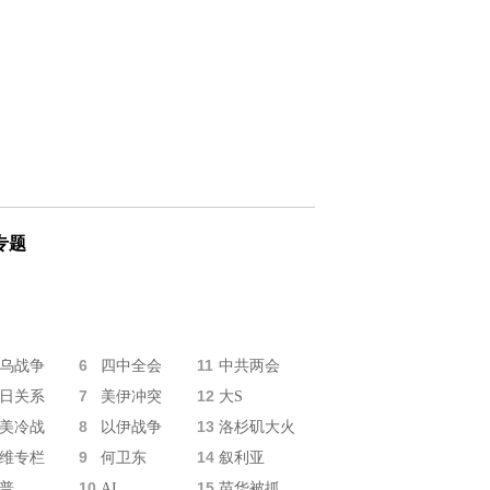
专题
6
11
乌战争
四中全会
中共两会
7
12
日关系
美伊冲突
大S
8
13
美冷战
以伊战争
洛杉矶大火
9
14
维专栏
何卫东
叙利亚
10
15
普
AI
苗华被抓