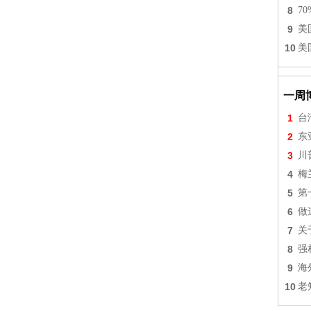
8
7
9
美
10
美
一周
1
台
2
东
3
川
4
梅
5
第
6
做
7
关
8
强
9
海
10
老