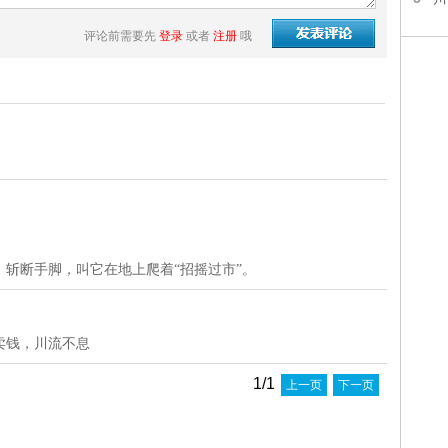
评论前需要先
登录
或者
注册
哦
斩断手脚，叫它在地上爬着“招摇过市”。
卖钱，川流不息
1/1
上一页
下一页