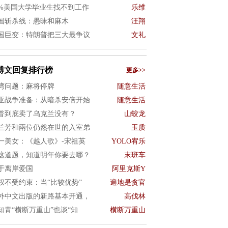
0%美国大学毕业生找不到工作
乐维
国斩杀线：愚昧和麻木
汪翔
国巨变：特朗普把三大最争议
文礼
博文回复排行榜
更多>>
湾问题：麻将停牌
随意生活
亚战争准备：从暗杀安倍开始
随意生活
普到底卖了乌克兰没有？
山蛟龙
兰芳和兩位仍然在世的入室弟
玉质
一美女：《越人歌》-宋祖英
YOLO宥乐
这道题，知道明年你要去哪？
末班车
于离岸爱国
阿里克斯Y
权不受约束：当“比较优势”
遍地是贪官
外中文出版的新路基本开通，
高伐林
知青“横断万重山”也谈“知
横断万重山