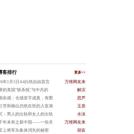
博客排行
更多>>
026年1月1日A4白纸自由宣言
万维网友来
屏的美国“斩杀线”与中共的
解滨
国杂感：仓颉造字成真，有图
思芦
兰芳和兩位仍然在世的入室弟
玉质
芃：男人的出轨和女人的出轨
水沫
千年未有之新中国——一份关
万维网友来
军上将军头集体消失的秘密
胡亥