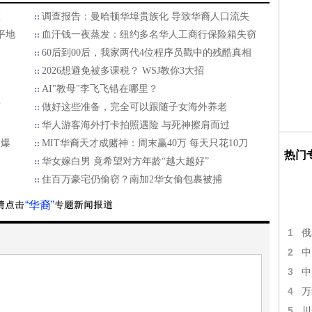
数
调查报告：曼哈顿华埠贵族化 导致华裔人口流失
平地
血汗钱一夜蒸发：纽约多名华人工商行保险箱失窃
60后到00后，我家两代4位程序员戳中的残酷真相
2026想避免被多课税？ WSJ教你3大招
AI"教母"李飞飞错在哪里？
万
做好这些准备，完全可以跟随子女海外养老
华人游客海外打卡拍照遇险 与死神擦肩而过
火爆
MIT华裔天才成赌神：周末赢40万 每天只花10刀
热门
华女嫁白男 竟希望对方年龄“越大越好”
住百万豪宅仍偷窃？南加2华女偷包裹被捕
“华裔”
1
俄
2
中
3
中
4
万
5
川