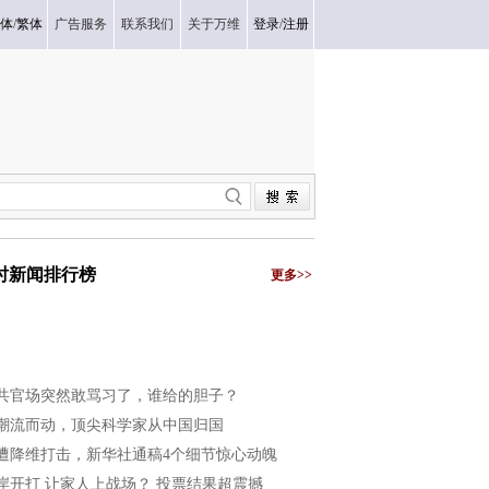
体
/
繁体
广告服务
联系我们
关于万维
登录
/
注册
小时新闻排行榜
更多>>
共官场突然敢骂习了，谁给的胆子？
潮流而动，顶尖科学家从中国归国
遭降维打击，新华社通稿4个细节惊心动魄
岸开打 让家人上战场？ 投票结果超震撼