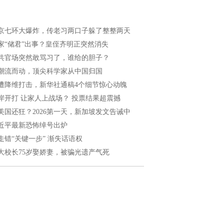
京七环大爆炸，传老习两口子躲了整整两天
家“储君”出事？皇侄齐明正突然消失
共官场突然敢骂习了，谁给的胆子？
潮流而动，顶尖科学家从中国归国
遭降维打击，新华社通稿4个细节惊心动魄
岸开打 让家人上战场？ 投票结果超震撼
美国还狂？2026第一天，新加坡发文告诫中
近平最新恐怖绰号出炉
走错“关键一步” 渐失话语权
大校长75岁娶娇妻，被骗光遗产气死