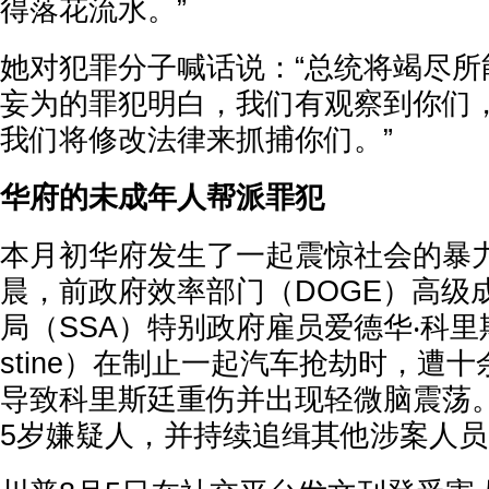
得落花流水。”
她对犯罪分子喊话说：“总统将竭尽所
妄为的罪犯明白，我们有观察到你们
我们将修改法律来抓捕你们。”
华府的未成年人帮派罪犯
本月初华府发生了一起震惊社会的暴力
晨，前政府效率部门（DOGE）高级
局（SSA）特别政府雇员爱德华‧科里斯廷（
stine）在制止一起汽车抢劫时，遭
导致科里斯廷重伤并出现轻微脑震荡
5岁嫌疑人，并持续追缉其他涉案人员