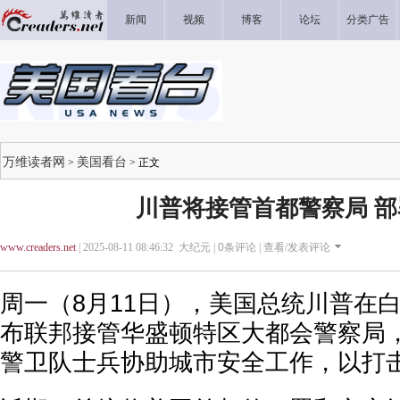
新闻
视频
博客
论坛
分类广告
万维读者网
美国看台
>
> 正文
川普将接管首都警察局 
www.creaders.net
| 2025-08-11 08:46:32 大纪元 |
0
条评论 |
查看/发表评论
周一（8月11日），美国总统川普在
布联邦接管华盛顿特区大都会警察局，
警卫队士兵协助城市安全工作，以打