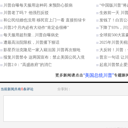
川普自曝每天服用这种药 来预防心脏病
“中国版川普”将
川普老了吗？ 他强烈反驳
生效前一天 川
和公民结婚也没用 移民官上门一看 直接拒绿卡
发钱了！白宫公
川普2个月内必有大动作“肯定会很棒”
下降了93%，
每天服用超剂量...川普自曝病史
全球前500大
遭最高法院限权，川普撂下狠话
2025年川普关
影星乔治克隆尼一家入籍法国 川普再次狠呛
大反转！川普：
报复川普禁令 这两国宣布：禁止美国公民入境
普京一句话 让
川普2.0：“高盛政府”的消亡
起底川普禁止爱
“美国总统川普”
当前新闻共有
0
条评论
分享到：