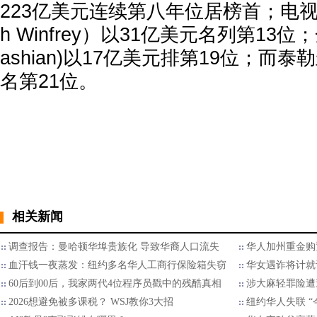
223亿美元连续第八年位居榜首；电视
h Winfrey）以31亿美元名列第13位；
ashian)以17亿美元排第19位；而
名第21位。
相关新闻
调查报告：曼哈顿华埠贵族化 导致华裔人口流失
华人加州重金购
血汗钱一夜蒸发：纽约多名华人工商行保险箱失窃
华女遇诈将计就
60后到00后，我家两代4位程序员戳中的残酷真相
涉大麻轻罪险遭
2026想避免被多课税？ WSJ教你3大招
纽约华人失联 “