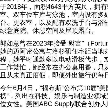
于2018年，面积4643平方英尺，拥
室、双车位车库与泳池，室内设有多
台、更衣室，以及配有双洗手台与浴
绿意庭院、休憩空间及屋顶露台。
郭如意曾在2023年接受“财富”（Fort
她的迈阿密公寓与洛杉矶住宅距当地
程，她平时通勤多以电动滑板代步，
工作繁忙，她经常在办公桌用餐，只从Ub
且从未真正度假，即便外出旅行仍每
今年6月4日，“福布斯”公布第10届“
榜”，列出在科技、娱乐与制造业领域
位女性。美国ABC Supply联合创办人Dia