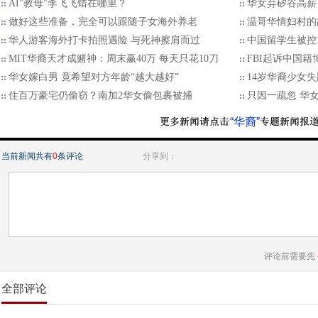
AI"教母"李飞飞错在哪里？
华女弃矽谷高薪
做好这些准备，完全可以跟随子女海外养老
温哥华情妇村的
华人游客海外打卡拍照遇险 与死神擦肩而过
中国留学生被控
MIT华裔天才成赌神：周末赢40万 每天只花10刀
FBI起诉中国
华女嫁白男 竟希望对方年龄“越大越好”
14岁华裔少女
住百万豪宅仍偷窃？南加2华女偷包裹被捕
只因一疏忽 华
“华裔”
当前新闻共有
0
条评论
分享到：
评论前需要先
全部评论