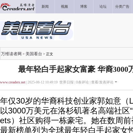
新闻
视频
博客
论坛
分类广告
万维读者网
美国看台
>
> 正文
最年轻白手起家女富豪 华裔300
www.creaders.net
| 2025-08-12 10:49:19 世界日报 |
0
条评论 |
查看/发表评论
年仅30岁的华裔科技创业家郭如意（Lu
以3000万美元在洛杉矶著名高端社区“博德街
ets）社区购得一栋豪宅。她在数周前被“福
最新榜单列为全球最年轻白手起家女