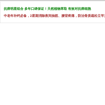
抗癌明星组合 多年口碑保证！天然植物萃取 有效对抗癌细胞
中老年补钙必备，2星期消除夜间抽筋、腰背疼痛，防治骨质疏松立竿