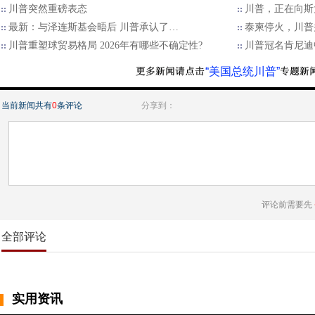
川普突然重磅表态
川普，正在向斯
最新：与泽连斯基会晤后 川普承认了…
泰柬停火，川普
川普重塑球贸易格局 2026年有哪些不确定性?
川普冠名肯尼迪
“美国总统川普”
当前新闻共有
0
条评论
分享到：
评论前需要先
全部评论
实用资讯