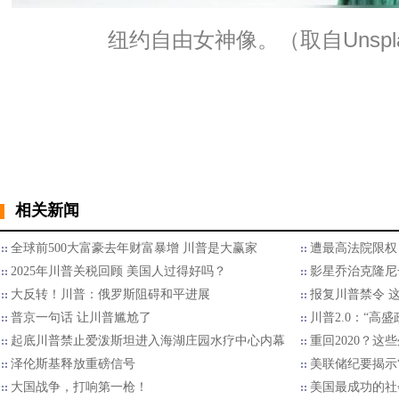
纽约自由女神像。（取自Unspl
相关新闻
全球前500大富豪去年财富暴增 川普是大赢家
遭最高法院限权
2025年川普关税回顾 美国人过得好吗？
影星乔治克隆尼
大反转！川普：俄罗斯阻碍和平进展
报复川普禁令 
普京一句话 让川普尴尬了
川普2.0：“高
起底川普禁止爱泼斯坦进入海湖庄园水疗中心内幕
重回2020？
泽伦斯基释放重磅信号
美联储纪要揭示“
大国战争，打响第一枪！
美国最成功的社