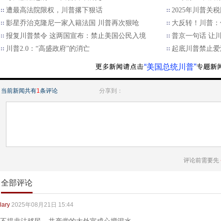
遭最高法院限权，川普撂下狠话
2025年川普关
影星乔治克隆尼一家入籍法国 川普再次狠呛
大反转！川普：
报复川普禁令 这两国宣布：禁止美国公民入境
普京一句话 让
川普2.0：“高盛政府”的消亡
起底川普禁止爱
“美国总统川普”
当前新闻共有
1
条评论
分享到：
评论前需要先
全部评论
lary
2025年08月21日 15:44