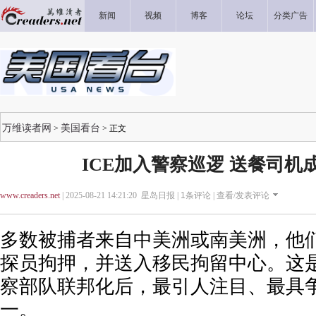
新闻
视频
博客
论坛
分类广告
万维读者网
美国看台
>
> 正文
ICE加入警察巡逻 送餐司机
www.creaders.net
| 2025-08-21 14:21:20 星岛日报 |
1
条评论 |
查看/发表评论
多数被捕者来自中美洲或南美洲，他
探员拘押，并送入移民拘留中心。这
察部队联邦化后，最引人注目、最具
一。