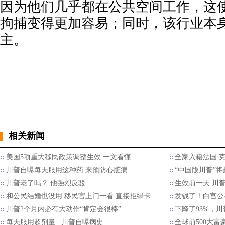
因为他们几乎都在公共空间工作，这
拘捕变得更加容易；同时，该行业本
主。
相关新闻
美国5项重大移民政策调整生效 一文看懂
全家入籍法国 
川普自曝每天服用这种药 来预防心脏病
“中国版川普”将
川普老了吗？ 他强烈反驳
生效前一天 川
和公民结婚也没用 移民官上门一看 直接拒绿卡
发钱了！白宫公
川普2个月内必有大动作“肯定会很棒”
下降了93%，
每天服用超剂量...川普自曝病史
全球前500大