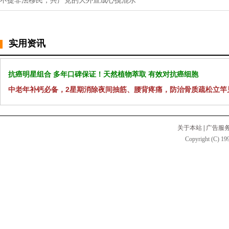
不提非法移民，共产党的大外宣成心搅混水
实用资讯
抗癌明星组合 多年口碑保证！天然植物萃取 有效对抗癌细胞
中老年补钙必备，2星期消除夜间抽筋、腰背疼痛，防治骨质疏松立竿
关于本站
|
广告服
Copyright (C) 199