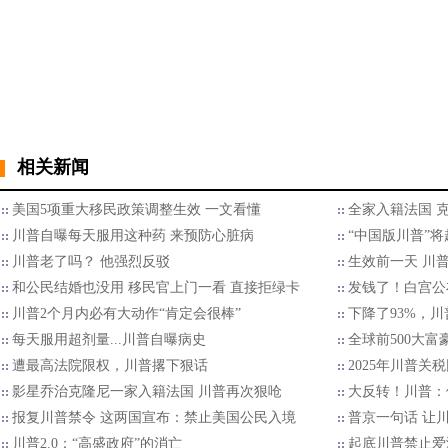
相关新闻
美国5项重大移民政策调整生效 一文看懂
全家入籍法国 
川普自曝每天服用这种药 来预防心脏病
“中国版川普”将
川普老了吗？ 他强烈反驳
生效前一天 川
和公民结婚也没用 移民官上门一看 直接拒绿卡
发钱了！白宫公
川普2个月内必有大动作“肯定会很棒”
下降了93%，
每天服用超剂量...川普自曝病史
全球前500大
遭最高法院限权，川普撂下狠话
2025年川普关
影星乔治克隆尼一家入籍法国 川普再次狠呛
大反转！川普：
报复川普禁令 这两国宣布：禁止美国公民入境
普京一句话 让
川普2.0：“高盛政府”的消亡
起底川普禁止爱