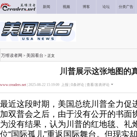
新闻
视频
博客
论坛
分类广告
万维读者网
美国看台
>
> 正文
川普展示这张地图的
www.creaders.net
| 2025-08-22 15:19:09 上报 |
0
条评论 |
查看/发表评论
最近这段时期，美国总统川普全力促
加双普会之后，由于没有公开的书面
为没有结果，认为川普的红地毯、礼
位“国际孤儿”重返国际舞台。但现实