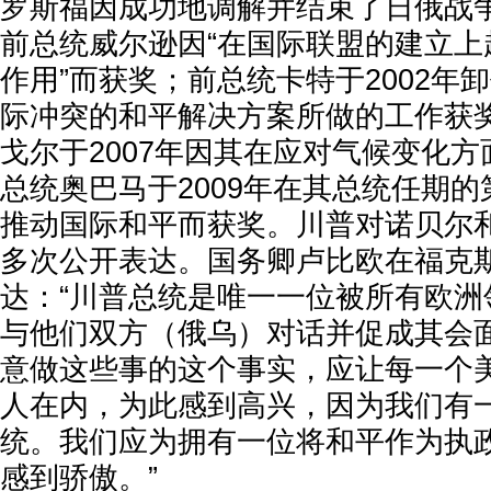
罗斯福因成功地调解并结束了日俄战争
前总统威尔逊因“在国际联盟的建立上
作用”而获奖；前总统卡特于2002年
际冲突的和平解决方案所做的工作获奖
戈尔于2007年因其在应对气候变化
总统奥巴马于2009年在其总统任期
推动国际和平而获奖。川普对诺贝尔
多次公开表达。国务卿卢比欧在福克
达：“川普总统是唯一一位被所有欧洲
与他们双方（俄乌）对话并促成其会
意做这些事的这个事实，应让每一个
人在内，为此感到高兴，因为我们有
统。我们应为拥有一位将和平作为执
感到骄傲。”