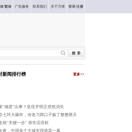
体
/
繁体
广告服务
联系我们
关于万维
登录
/
注册
小时新闻排行榜
更多>>
家“储君”出事？皇侄齐明正突然消失
京七环大爆炸，传老习两口子躲了整整两天
走错“关键一步” 渐失话语权
年夜，中国多个大城市现诡异一幕