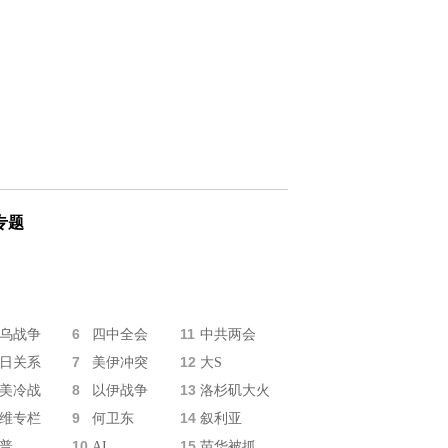
专题
6
11
乌战争
四中全会
中共两会
7
12
日关系
美伊冲突
大S
8
13
美冷战
以伊战争
洛杉矶大火
9
14
维专栏
何卫东
叙利亚
10
15
普
AI
苗华被抓