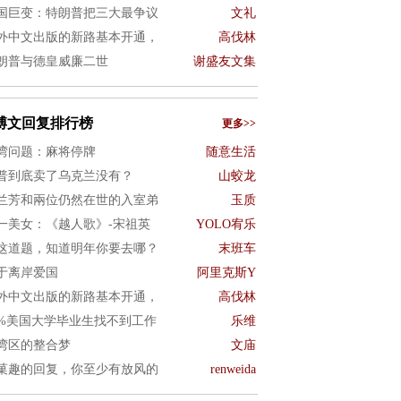
国巨变：特朗普把三大最争议
文礼
外中文出版的新路基本开通，
高伐林
朗普与德皇威廉二世
谢盛友文集
博文回复排行榜
更多>>
湾问题：麻将停牌
随意生活
普到底卖了乌克兰没有？
山蛟龙
兰芳和兩位仍然在世的入室弟
玉质
一美女：《越人歌》-宋祖英
YOLO宥乐
这道题，知道明年你要去哪？
末班车
于离岸爱国
阿里克斯Y
外中文出版的新路基本开通，
高伐林
0%美国大学毕业生找不到工作
乐维
湾区的整合梦
文庙
菓趣的回复，你至少有放风的
renweida