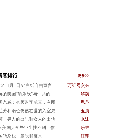
博客排行
更多>>
026年1月1日A4白纸自由宣言
万维网友来
屏的美国“斩杀线”与中共的
解滨
国杂感：仓颉造字成真，有图
思芦
兰芳和兩位仍然在世的入室弟
玉质
芃：男人的出轨和女人的出轨
水沫
0%美国大学毕业生找不到工作
乐维
国斩杀线：愚昧和麻木
汪翔