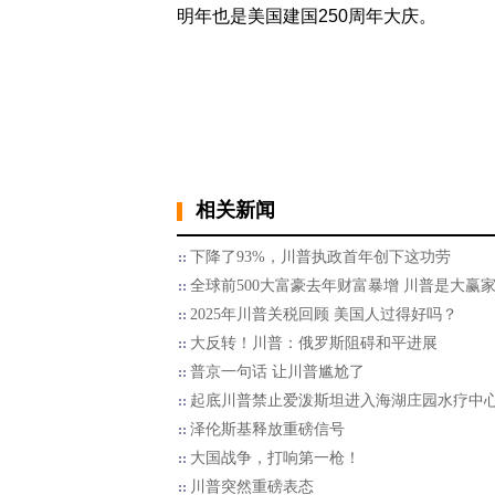
明年也是美国建国250周年大庆。
相关新闻
下降了93%，川普执政首年创下这功劳
全球前500大富豪去年财富暴增 川普是大赢
2025年川普关税回顾 美国人过得好吗？
大反转！川普：俄罗斯阻碍和平进展
普京一句话 让川普尴尬了
起底川普禁止爱泼斯坦进入海湖庄园水疗中
泽伦斯基释放重磅信号
大国战争，打响第一枪！
川普突然重磅表态