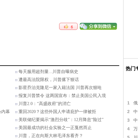
6
热门
每天服用超剂量...川普自曝病史
家
遭最高法院限权，川普撂下狠话
影星乔治克隆尼一家入籍法国 川普再次狠呛
报复川普禁令 这两国宣布：禁止美国公民入境
1
俄
川普2.0：“高盛政府”的消亡
2
中
心内幕
重回2020？这些外国人申请庇护一律被拒
美联储纪要揭示“激烈分歧”：12月降息“险过”
3
中
美国最成功的社会实验之一正戛然而止
4
万
川普，正在向斯大林毛泽东看齐？
5
川