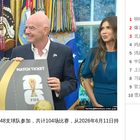
1
明
2
爆
3
北
4
鸡
5
消
6
中
7
上
8
习
9
官
10
雪
支球队参加，共计104场比赛，从2026年6月11日持