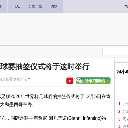
客
论坛
分类广告
购物
简
足球赛抽签仪式将于这时举行
24
论 |
查看/发表评论
说，国际足联2026年世界杯足球赛的抽签仪式将于12月5日在肯
1
习
大和墨西哥主办。
2
北
际足联主席詹尼·因凡蒂诺(Gianni Infantino)站
3
习
4
跨