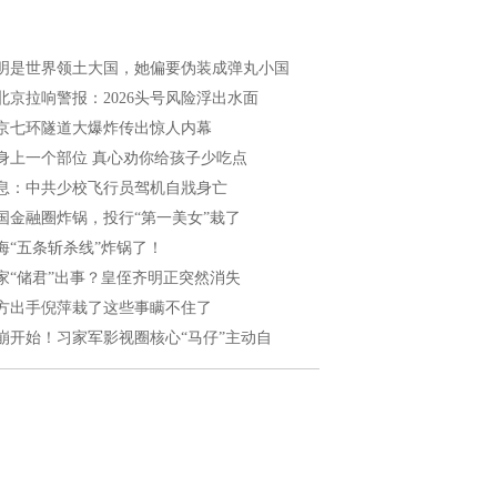
明是世界领土大国，她偏要伪装成弹丸小国
北京拉响警报：2026头号风险浮出水面
京七环隧道大爆炸传出惊人内幕
身上一个部位 真心劝你给孩子少吃点
息：中共少校飞行员驾机自戕身亡
国金融圈炸锅，投行“第一美女”栽了
海“五条斩杀线”炸锅了！
家“储君”出事？皇侄齐明正突然消失
方出手倪萍栽了这些事瞒不住了
崩开始！习家军影视圈核心“马仔”主动自