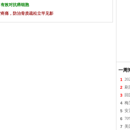
 有效对抗癌细胞
背疼痛，防治骨质疏松立竿见影
一周
1
2
2
刷
3
回
4
梅
5
安
6
7
7
美