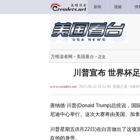
新闻
视频
博
万维读者网
美国看台
>
> 正文
川普宣布 世界杯
www.creaders.net
| 2025-08-22 16:52:40 美国之音 |
0
条评
唐纳德·川普(Donald Trump)总统
尼迪中心举行。这次大赛将由美国、加拿
川普星期五(8月22日)在白宫做出了这项宣布，国
在他的身旁。