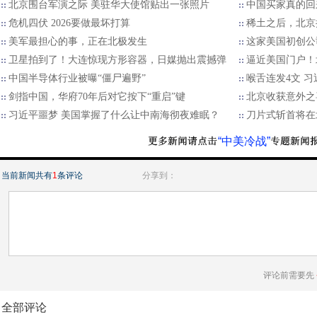
北京围台军演之际 美驻华大使馆贴出一张照片
中国买家真的回
危机四伏 2026要做最坏打算
稀土之后，北京
美军最担心的事，正在北极发生
这家美国初创公
卫星拍到了！大连惊现方形容器，日媒抛出震撼弹
逼近美国门户！
中国半导体行业被曝“僵尸遍野”
喉舌连发4文 
剑指中国，华府70年后对它按下“重启”键
北京收获意外之
习近平噩梦 美国掌握了什么让中南海彻夜难眠？
刀片式斩首将在
“中美冷战”
当前新闻共有
1
条评论
分享到：
评论前需要先
全部评论