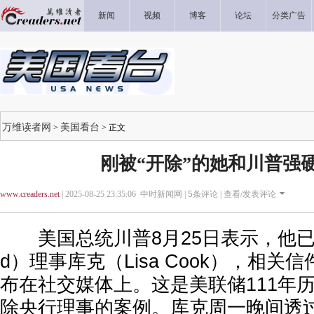
新闻
视频
博客
论坛
分类广告
万维读者网
美国看台
>
> 正文
刚被“开除”的她和川普强
www.creaders.net
| 2025-08-25 23:35:06 中时新闻网 |
5
条评论 |
查看/发表评论
美国总统川普8月25日表示，他已
d）理事库克（Lisa Cook），相
布在社交媒体上。这是美联储111年
除央行理事的案例。库克周一晚间透过