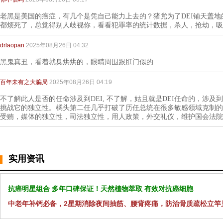
老黑是美国的癌症，有几个是凭自己能力上去的？猪党为了DEI铺天盖
都烦死了，总觉得别人歧视你，看看犯罪率的统计数据，杀人，抢劫，吸
drlaopan
2025年08月26日 04:32
黑鬼真丑，看着就臭烘烘的，眼睛周围跟肛门似的
百年未有之大骗局
2025年08月26日 04:19
不了解此人是否的任命涉及到DEI, 不了解，姑且就是DEI任命的，涉
挑战它的独立性。橘头第二任几乎打破了历任总统在很多敏感领域克制的
受贿，媒体的独立性，司法独立性，用人政策，外交礼仪，维护国会法院
实用资讯
抗癌明星组合 多年口碑保证！天然植物萃取 有效对抗癌细胞
中老年补钙必备，2星期消除夜间抽筋、腰背疼痛，防治骨质疏松立竿