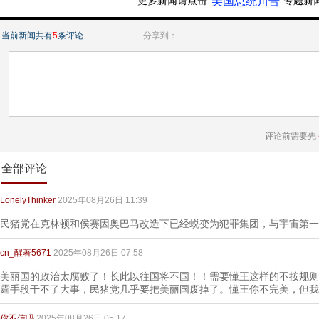
“美国总统川普”
当前新闻共有
5
条评论
分享到：
评论前需要先
全部评论
LonelyThinker
2025年08月26日 11:39
民猪党在克林顿和侯赛因奥巴马改造下已经蜕变为犯罪集团，与宇宙第一
cn_醒著5671
2025年08月26日 07:58
美丽国的政治太腐败了！长此以往国将不国！！需要懂王这样的不按规则
霆手段干不了大事，民猪党几乎要把美丽国废掉了。懂王你不完美，但我
你不信吗
2025年08月26日 05:17