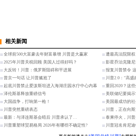
相关新闻
全球前500大富豪去年财富暴增 川普是大赢家
遭最高法院限权
2025年川普关税回顾 美国人过得好吗？
影星乔治克隆尼
大反转！川普：俄罗斯阻碍和平进展
报复川普禁令 
普京一句话 让川普尴尬了
川普2.0：“高
起底川普禁止爱泼斯坦进入海湖庄园水疗中心内幕
重回2020？
泽伦斯基释放重磅信号
美联储纪要揭示“
大国战争，打响第一枪！
美国最成功的社
川普突然重磅表态
川普，正在向斯
最新：与泽连斯基会晤后 川普承认了…
泰柬停火，川普
川普重塑球贸易格局 2026年有哪些不确定性?
川普冠名肯尼迪