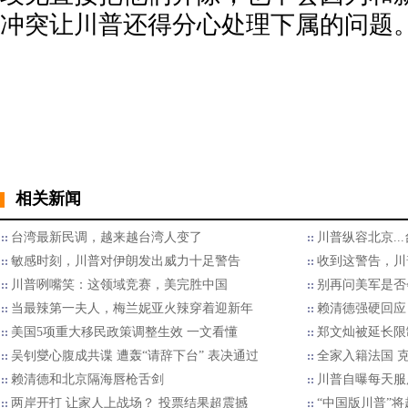
冲突让川普还得分心处理下属的问题
相关新闻
台湾最新民调，越来越台湾人变了
川普纵容北京..
敏感时刻，川普对伊朗发出威力十足警告
收到这警告，川
川普咧嘴笑：这领域竞赛，美完胜中国
别再问美军是否
当最辣第一夫人，梅兰妮亚火辣穿着迎新年
赖清德强硬回应
美国5项重大移民政策调整生效 一文看懂
郑文灿被延长限
吴钊燮心腹成共谍 遭轰“请辞下台” 表决通过
全家入籍法国 
赖清德和北京隔海唇枪舌剑
川普自曝每天服
两岸开打 让家人上战场？ 投票结果超震撼
“中国版川普”将