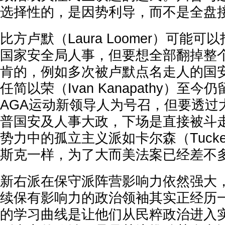
选择性的，是因势利导，而不是全盘
比方卢默（Laura Loomer）可能
国家安全局人事，但要想全部翻掉整
肯的，例如多次被卢默点名走人的国
任简以荣（Ivan Kanapathy）至
AGA运动新领导人为号召，但要透过
普国安及人事大政，下场是直接被斗走
势力中的孤立主义派如卡尔森（Tucker 
斯克一样，为了大而美法案已经差不
新右派在保守派阵营影响力依然强大
续保有影响力的政治领袖其实正经历
的学习曲线是让他们从民粹政治进入