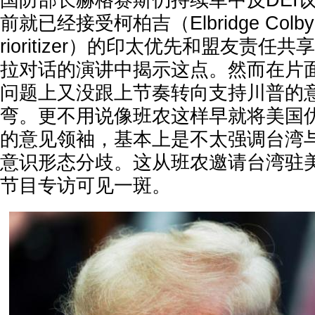
国防部长赫格赛斯仍持续军中反DEI
前就已经接受柯柏吉（Elbridge Col
rioritizer）的印太优先和盟友责
拉对话的演讲中揭示这点。然而在片
问题上又没跟上节奏转向支持川普的
弯。更不用说像班农这样早就将美国
的意见领袖，基本上是不太强调台湾
意识形态分歧。这从班农邀请台湾驻
节目专访可见一斑。