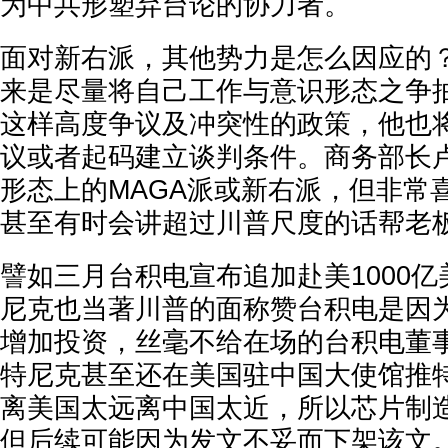
为中共形塑弃台论的协力者。
面对新右派，其他势力是怎么因应的
来是尽量将自己工作与意识形态之争
这样高度争议及冲突性的政策，他也
议或者起码建立谈判条件。商务部长
形态上的MAGA派或新右派，但非常
甚至有时会讲超过川普尺度的话帮老
譬如三月台积电宣布追加赴美1000
尼克也当著川普的面称赞台积电是因
增加投资，丝毫不给在场的台积电董
特尼克甚至还在美国驻中国大使馆推
离美国太远离中国太近，所以芯片制
但后续可能因为发文不妥而下架该文