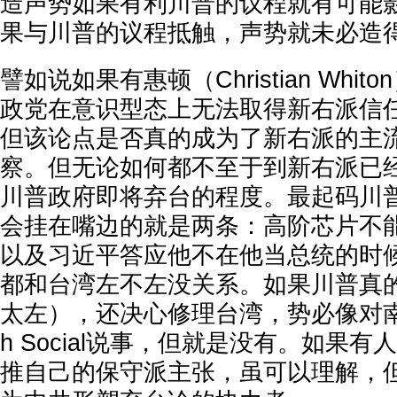
造声势如果有利川普的议程就有可能
果与川普的议程抵触，声势就未必造
譬如说如果有惠顿（Christian Whi
政党在意识型态上无法取得新右派信
但该论点是否真的成为了新右派的主
察。但无论如何都不至于到新右派已
川普政府即将弃台的程度。最起码川
会挂在嘴边的就是两条：高阶芯片不
以及习近平答应他不在他当总统的时
都和台湾左不左没关系。如果川普真
太左），还决心修理台湾，势必像对南非
h Social说事，但就是没有。如果
推自己的保守派主张，虽可以理解，