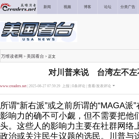
新闻
视频
博客
论坛
分类广告
万维读者网
美国看台
>
> 正文
对川普来说 台湾左不左
www.creaders.net
| 2025-08-27 07:59:29 上报 |
0
条评论 |
查看/发表评论
所谓“新右派”或之前所谓的“MAGA派
影响力的确不可小觑，但不需要把他
头。这些人的影响力主要在社群网络
政治或关注民生议题的选民。川普与