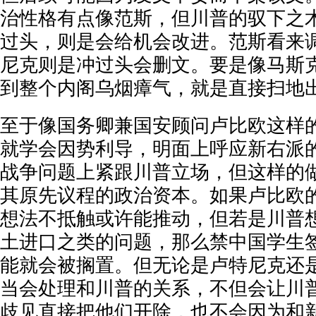
治性格有点像范斯，但川普的驭下之
过头，则是会给机会改进。范斯看来
尼克则是冲过头会删文。要是像马斯
到整个内阁乌烟瘴气，就是直接扫地
至于像国务卿兼国安顾问卢比欧这样
就学会因势利导，明面上呼应新右派
战争问题上紧跟川普立场，但这样的
其原先议程的政治资本。如果卢比欧
想法不抵触或许能推动，但若是川普
土进口之类的问题，那么禁中国学生
能就会被搁置。但无论是卢特尼克还
当会处理和川普的关系，不但会让川
歧见直接把他们开除，也不会因为和