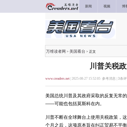
新闻
视频
博
万维读者网
美国看台
>
> 正文
川普关税政
www.creaders.net
| 2025-08-27 15:52:05 参考消息 |
3
条评
美国总统川普及其政府采取的反复无常的
——可能也包括莫斯科在内。
川普不断在全球舞台上使用关税政策，这
个月之后，这项原本旨在纠正贸易不平衡