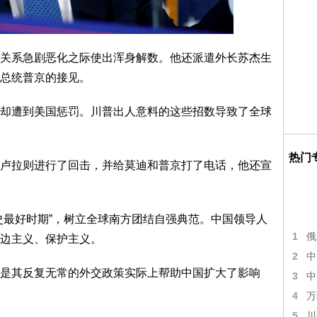
关系急剧恶化之际使出浑身解数。他还派遣外长苏杰生
总统普京的接见。
却遭到美国惩罚。川普出人意料的这些招数导致了全球
热门
统卢拉则进行了回击，并给莫迪和普京打了电话，他还宣
史最好时期”，树立全球南方团结自强典范。中国领导人
1
俄
边主义、保护主义。
2
中
是其反复无常的外交政策实际上帮助中国扩大了影响
3
中
4
万
5
川