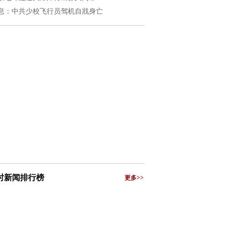
息：中共少校飞行员驾机自戕身亡
小时新闻排行榜
更多>>