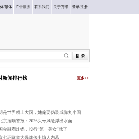
体
/
繁体
广告服务
联系我们
关于万维
登录
/
注册
小时新闻排行榜
更多>>
明是世界领土大国，她偏要伪装成弹丸小国
北京拉响警报：2026头号风险浮出水面
国金融圈炸锅，投行“第一美女”栽了
京七环隧道大爆炸传出惊人内幕