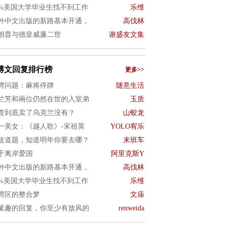
0%美国大学毕业生找不到工作
乐维
外中文出版的新路基本开通，
高伐林
朗普与德皇威廉二世
谢盛友文集
博文回复排行榜
更多>>
湾问题：麻将停牌
随意生活
兰芳和兩位仍然在世的入室弟
玉质
普到底卖了乌克兰没有？
山蛟龙
一美女：《越人歌》-宋祖英
YOLO宥乐
这道题，知道明年你要去哪？
末班车
于离岸爱国
阿里克斯Y
外中文出版的新路基本开通，
高伐林
0%美国大学毕业生找不到工作
乐维
湾区的整合梦
文庙
菓趣的回复，你至少有放风的
renweida