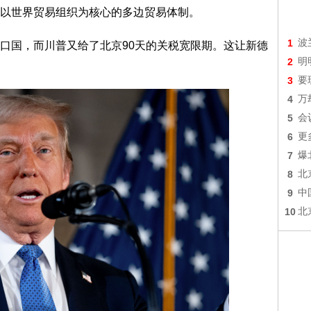
以世界贸易组织为核心的多边贸易体制。
1
波
口国，而川普又给了北京90天的关税宽限期。这让新德
2
明
3
要
4
万
5
会
6
更
7
爆
8
北
9
中
10
北