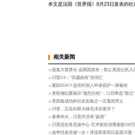
本文是法国《世界报》8月23日发表的
相关新闻
报复川普禁令 这两国宣布：禁止美国公民入
川普2.0：“高盛政府”的消亡
重回2020？这些外国人申请庇护一律被拒
美联储纪要揭示“激烈分歧”：12月降息“险过”
美国最成功的社会实验之一正戛然而止
川普，正在向斯大林毛泽东看齐？
泰柬停火，川普并没有“缺席”
川普冠名肯尼迪中心 艺术家拒演遭索赔100
战争结束关键一步！泽连斯基周日直面川普