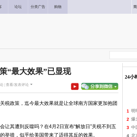
客
论坛
分类广告
购物
简
策“最大效果”已显现
24
论 |
查看/发表评论
关税政策，迄今最大效果就是让全球南方国家更加抱团
1
明
2
爆
会让其遭到反噬吗？在4月2日宣布“解放日”关税不到五
3
中
的举措，似乎给美国带来了适得其反的效果。
4
北