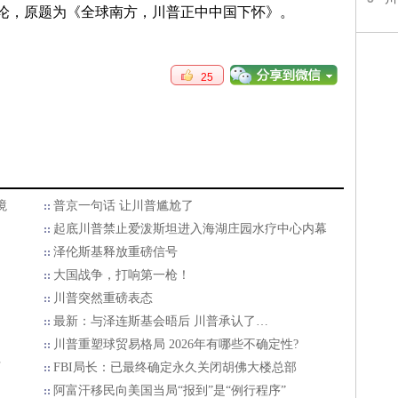
社论，原题为《全球南方，川普正中中国下怀》。
25
境
普京一句话 让川普尴尬了
起底川普禁止爱泼斯坦进入海湖庄园水疗中心内幕
泽伦斯基释放重磅信号
大国战争，打响第一枪！
川普突然重磅表态
最新：与泽连斯基会晤后 川普承认了…
川普重塑球贸易格局 2026年有哪些不确定性?
万
FBI局长：已最终确定永久关闭胡佛大楼总部
阿富汗移民向美国当局“报到”是“例行程序”