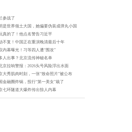
兰参战了
明是世界领土大国，她偏要伪装成弹丸小国
玩真的了！他点名警告习近平
劫不复！中国正在重演晚清最后十年
议内幕曝光！习等四人遭“围攻”
多人出事？北京流传神秘名单
北京拉响警报：2026头号风险浮出水面
京大秀肌肉时刻，一张“致命照片”被公布
国金融圈炸锅，投行“第一美女”栽了
京七环隧道大爆炸传出惊人内幕