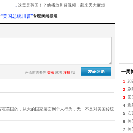
这竟是英国！？他播放川普视频，惹来天大麻烦
“美国总统川普”
一周
评论前需要先
登录
或者
注册
哦
1
2
2
刷
3
回
4
梅
挥霍美国的，从大的国家层面到个人行为，无一不是对美国传统
5
安
6
美
7
美