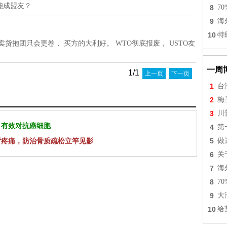
能成盟友？
8
7
9
海
10
特
货抱团只会更卷， 买方的大利好。 WTO彻底报废， USTO友
一周
1/1
上一页
下一页
1
台
2
梅
3
川
 有效对抗癌细胞
4
第
背疼痛，防治骨质疏松立竿见影
5
做
6
关
7
海
8
7
9
大
10
给