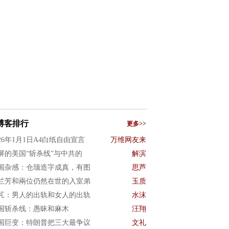
博客排行
更多>>
026年1月1日A4白纸自由宣言
万维网友来
屏的美国“斩杀线”与中共的
解滨
国杂感：仓颉造字成真，有图
思芦
兰芳和兩位仍然在世的入室弟
玉质
芃：男人的出轨和女人的出轨
水沫
国斩杀线：愚昧和麻木
汪翔
国巨变：特朗普把三大最争议
文礼