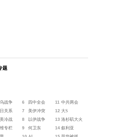
专题
6
11
乌战争
四中全会
中共两会
7
12
日关系
美伊冲突
大S
8
13
美冷战
以伊战争
洛杉矶大火
9
14
维专栏
何卫东
叙利亚
10
15
普
AI
苗华被抓