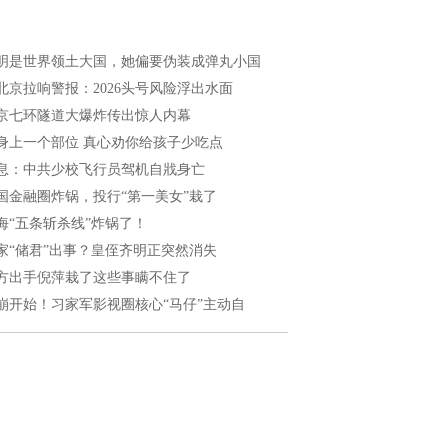
明是世界领土大国，她偏要伪装成弹丸小国
北京拉响警报：2026头号风险浮出水面
京七环隧道大爆炸传出惊人内幕
身上一个部位 真心劝你给孩子少吃点
息：中共少校飞行员驾机自戕身亡
国金融圈炸锅，投行“第一美女”栽了
海“五条斩杀线”炸锅了！
家“储君”出事？皇侄齐明正突然消失
方出手倪萍栽了这些事瞒不住了
崩开始！习家军影视圈核心“马仔”主动自