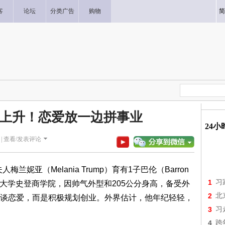
客
论坛
分类广告
购物
简
价上升！恋爱放一边拼事业
24
|
查看/发表评论
人梅兰妮亚（Melania Trump）育有1子巴伦（Barron
1
习
纽约大学史登商学院，因帅气外型和205公分身高，备受外
2
北
谈恋爱，而是积极规划创业。外界估计，他年纪轻轻，
3
习
4
跨