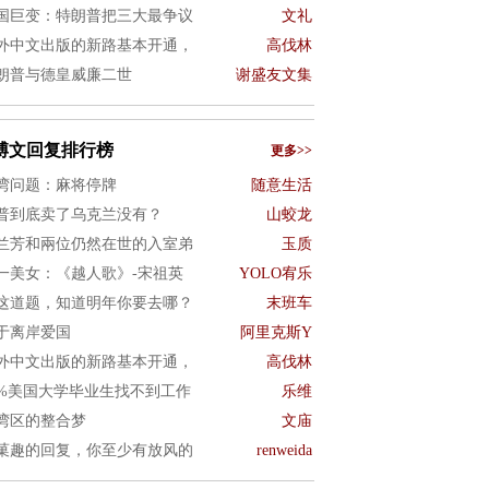
国巨变：特朗普把三大最争议
文礼
外中文出版的新路基本开通，
高伐林
朗普与德皇威廉二世
谢盛友文集
博文回复排行榜
更多>>
湾问题：麻将停牌
随意生活
普到底卖了乌克兰没有？
山蛟龙
兰芳和兩位仍然在世的入室弟
玉质
一美女：《越人歌》-宋祖英
YOLO宥乐
这道题，知道明年你要去哪？
末班车
于离岸爱国
阿里克斯Y
外中文出版的新路基本开通，
高伐林
0%美国大学毕业生找不到工作
乐维
湾区的整合梦
文庙
菓趣的回复，你至少有放风的
renweida