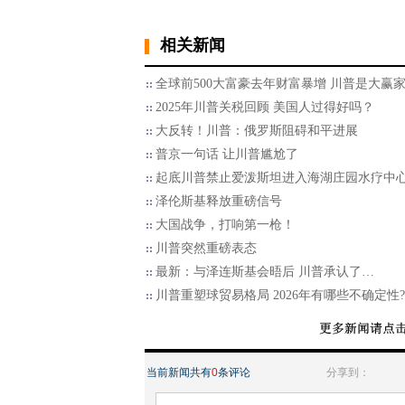
相关新闻
全球前500大富豪去年财富暴增 川普是大赢
2025年川普关税回顾 美国人过得好吗？
大反转！川普：俄罗斯阻碍和平进展
普京一句话 让川普尴尬了
起底川普禁止爱泼斯坦进入海湖庄园水疗中
泽伦斯基释放重磅信号
大国战争，打响第一枪！
川普突然重磅表态
最新：与泽连斯基会晤后 川普承认了…
川普重塑球贸易格局 2026年有哪些不确定性?
当前新闻共有
0
条评论
分享到：