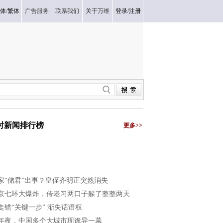
体
/
繁体
广告服务
联系我们
关于万维
登录
/
注册
小时新闻排行榜
更多>>
家“储君”出事？皇侄齐明正突然消失
京七环大爆炸，传老习两口子躲了整整两天
走错“关键一步” 渐失话语权
年夜，中国多个大城市现诡异一幕