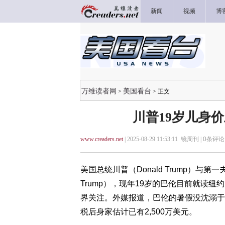
新闻
视频
博
万维读者网
美国看台
>
> 正文
川普19岁儿身
www.creaders.net
| 2025-08-29 11:53:11 镜周刊 |
0
条评论 
美国总统川普（Donald Trump）与第一夫
Trump），现年19岁的巴伦目前就读
界关注。外媒报道，巴伦的暑假没沈溺于
税后身家估计已有2,500万美元
。