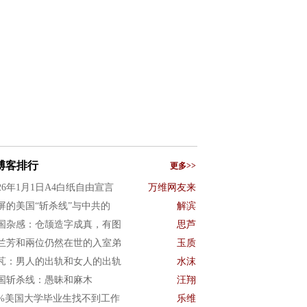
博客排行
更多>>
026年1月1日A4白纸自由宣言
万维网友来
屏的美国“斩杀线”与中共的
解滨
国杂感：仓颉造字成真，有图
思芦
兰芳和兩位仍然在世的入室弟
玉质
芃：男人的出轨和女人的出轨
水沫
国斩杀线：愚昧和麻木
汪翔
0%美国大学毕业生找不到工作
乐维