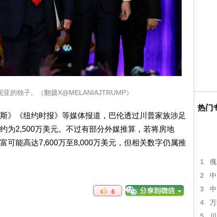
的独子。（翻摄X@MELANIAJTRUMP）
热门
斯》《纽约时报》等媒体报道，巴伦透过川普家族涉足
为2,500万美元。不过有部分外媒推算，若将房地
能高达7,600万至8,000万美元，但相关数字仍属推
1
俄
2
中
3
中
6
4
万
5
川