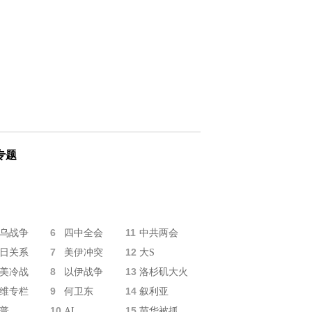
专题
6
11
乌战争
四中全会
中共两会
7
12
日关系
美伊冲突
大S
8
13
美冷战
以伊战争
洛杉矶大火
9
14
维专栏
何卫东
叙利亚
10
15
普
AI
苗华被抓