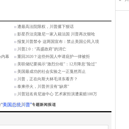
家
遭最高法院限权，川普撂下狠话
影星乔治克隆尼一家入籍法国 川普再次狠呛
报复川普禁令 这两国宣布：禁止美国公民入境
川普2.0：“高盛政府”的消亡
心内幕
重回2020？这些外国人申请庇护一律被拒
美联储纪要揭示“激烈分歧”：12月降息“险过”
美国最成功的社会实验之一正戛然而止
川普，正在向斯大林毛泽东看齐？
泰柬停火，川普并没有“缺席”
川普冠名肯尼迪中心 艺术家拒演遭索赔100万
“美国总统川普”