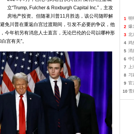
立“Trump, Fulcher & Roxburgh Capital Inc.”，主攻
房地产投资。但随著川普11月胜选，该公司随即解
1
明
避免川普在重返白宫过渡期间，引发不必要的争议，他
2
爆
，今年初另有消息人士直言，无论巴伦的公司以哪种形
3
北
白宫有关”。
4
鸡
5
消
6
中
7
上
8
习
9
官
10
雪