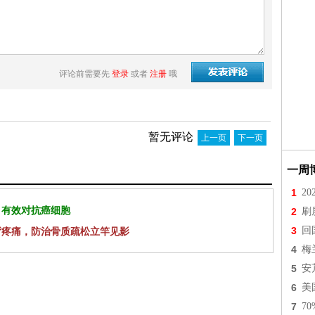
评论前需要先
登录
或者
注册
哦
暂无评论
上一页
下一页
一周
1
2
 有效对抗癌细胞
2
刷
3
回
背疼痛，防治骨质疏松立竿见影
4
梅
5
安
6
美
7
7