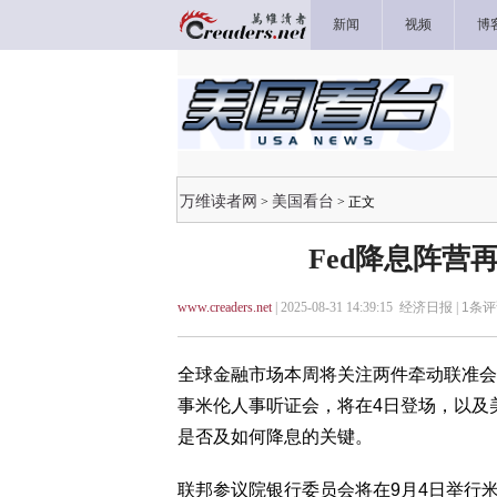
新闻
视频
博
万维读者网
美国看台
>
> 正文
Fed降息阵营
www.creaders.net
| 2025-08-31 14:39:15 经济日报 |
1
条评
全球金融市场本周将关注两件牵动联准会(
事米伦人事听证会，将在4日登场，以及美
是否及如何降息的关键。
联邦参议院银行委员会将在9月4日举行