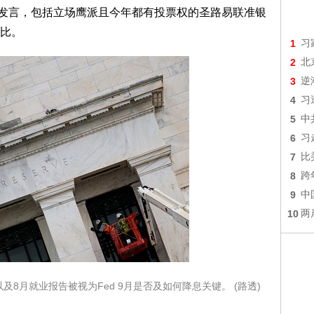
开发言，包括立场鹰派且今年都有投票权的圣路易联准银
比。
1
习
2
北
3
逆
4
习
5
中
6
习
7
比
8
跨
9
中
10
两
8月就业报告被视为Fed 9月是否及如何降息关键。 (路透)