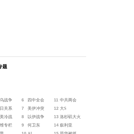
专题
6
11
乌战争
四中全会
中共两会
7
12
日关系
美伊冲突
大S
8
13
美冷战
以伊战争
洛杉矶大火
9
14
维专栏
何卫东
叙利亚
10
15
普
AI
苗华被抓