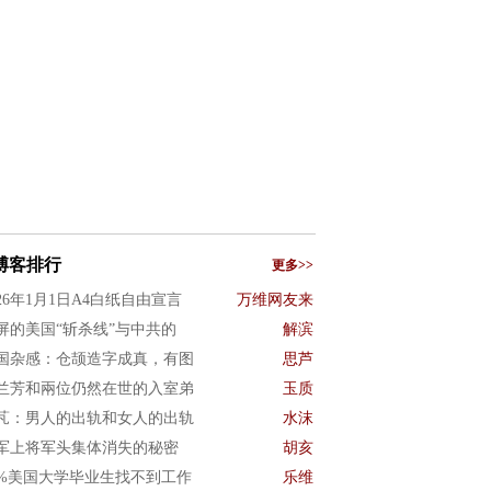
博客排行
更多>>
026年1月1日A4白纸自由宣言
万维网友来
屏的美国“斩杀线”与中共的
解滨
国杂感：仓颉造字成真，有图
思芦
兰芳和兩位仍然在世的入室弟
玉质
芃：男人的出轨和女人的出轨
水沫
军上将军头集体消失的秘密
胡亥
0%美国大学毕业生找不到工作
乐维