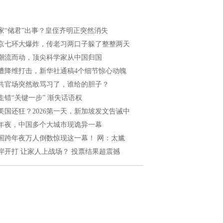
家“储君”出事？皇侄齐明正突然消失
京七环大爆炸，传老习两口子躲了整整两天
潮流而动，顶尖科学家从中国归国
遭降维打击，新华社通稿4个细节惊心动魄
共官场突然敢骂习了，谁给的胆子？
走错“关键一步” 渐失话语权
美国还狂？2026第一天，新加坡发文告诫中
年夜，中国多个大城市现诡异一幕
国跨年夜万人倒数惊现这一幕！ 网：太尴
岸开打 让家人上战场？ 投票结果超震撼