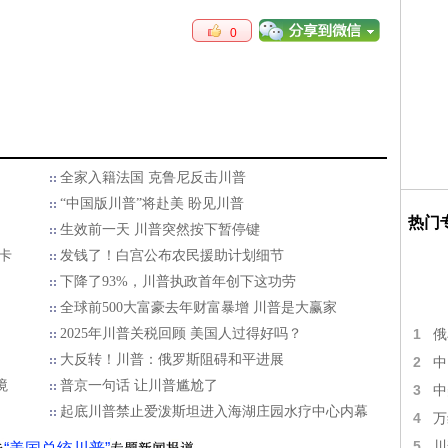
0
全家入籍法国 克鲁尼反击川普
“中国版川普”将赴美 盼见川普
热门
生效前一天 川普突然按下暂停键
卡
发钱了！白宫公布农民援助计划细节
下降了93%，川普执政首年创下这功劳
全球前500大富豪去年财富暴增 川普是大赢家
2025年川普关税回顾 美国人过得好吗？
1
俄
大反转！川普：俄罗斯阻碍和平进展
2
中
境
普京一句话 让川普尴尬了
3
中
起底川普禁止爱泼斯坦进入海湖庄园水疗中心内幕
4
万
5
川