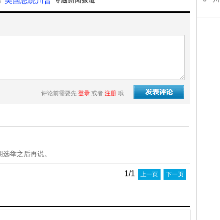
“美国总统川普”
评论前需要先
登录
或者
注册
哦
期选举之后再说。
1/1
上一页
下一页