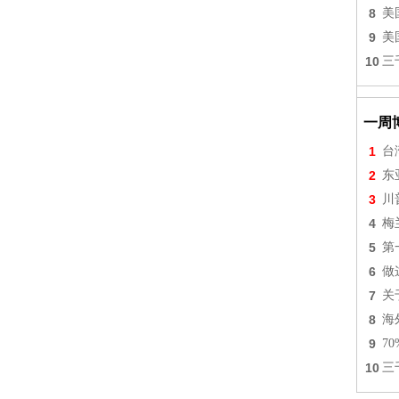
8
美
9
美
10
三
一周
1
台
2
东
3
川
4
梅
5
第
6
做
7
关
8
海
9
7
10
三