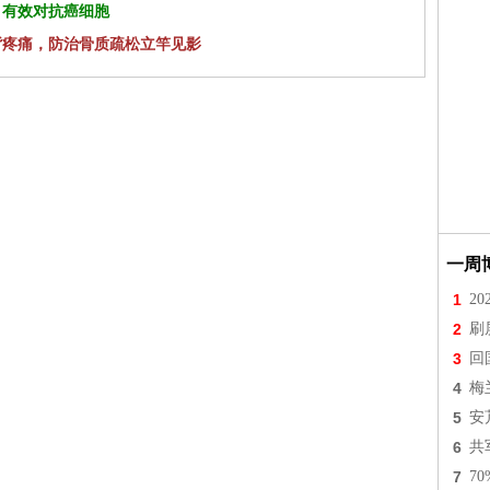
 有效对抗癌细胞
背疼痛，防治骨质疏松立竿见影
一周
1
2
2
刷
3
回
4
梅
5
安
6
共
7
7