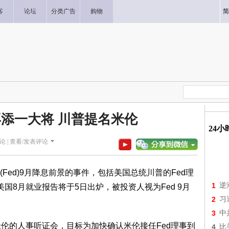
客
论坛
分类广告
购物
简
再添一大将 川普提名米伦
24
论 |
查看/发表评论
Fed)9月降息前景的事件，包括美国总统川普的Fed理
1
逆
国8月就业报告将于5日出炉，被投资人视为Fed 9月
2
习
3
中
米伦的人事听证会，目标为加快确认米伦接任Fed理事到
4
比