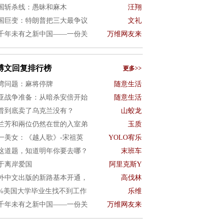
国斩杀线：愚昧和麻木
汪翔
国巨变：特朗普把三大最争议
文礼
千年未有之新中国——一份关
万维网友来
博文回复排行榜
更多>>
湾问题：麻将停牌
随意生活
亚战争准备：从暗杀安倍开始
随意生活
普到底卖了乌克兰没有？
山蛟龙
兰芳和兩位仍然在世的入室弟
玉质
一美女：《越人歌》-宋祖英
YOLO宥乐
这道题，知道明年你要去哪？
末班车
于离岸爱国
阿里克斯Y
外中文出版的新路基本开通，
高伐林
0%美国大学毕业生找不到工作
乐维
千年未有之新中国——一份关
万维网友来