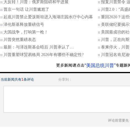
大反转！川普：俄罗斯阻碍和平进展
报复川普禁令 
普京一句话 让川普尴尬了
川普2.0：“高
起底川普禁止爱泼斯坦进入海湖庄园水疗中心内幕
重回2020？
泽伦斯基释放重磅信号
美联储纪要揭示“
大国战争，打响第一枪！
美国最成功的社
川普突然重磅表态
川普，正在向斯
最新：与泽连斯基会晤后 川普承认了…
泰柬停火，川普
川普重塑球贸易格局 2026年有哪些不确定性?
川普冠名肯尼迪
“美国总统川普”
当前新闻共有
1
条评论
分享到：
评论前需要先