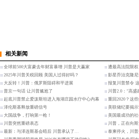
相关新闻
全球前500大富豪去年财富暴增 川普是大赢家
遭最高法院限权
2025年川普关税回顾 美国人过得好吗？
影星乔治克隆尼
大反转！川普：俄罗斯阻碍和平进展
报复川普禁令 
普京一句话 让川普尴尬了
川普2.0：“高
起底川普禁止爱泼斯坦进入海湖庄园水疗中心内幕
重回2020？
泽伦斯基释放重磅信号
美联储纪要揭示“
大国战争，打响第一枪！
美国最成功的社
川普突然重磅表态
川普，正在向斯
最新：与泽连斯基会晤后 川普承认了…
泰柬停火，川普