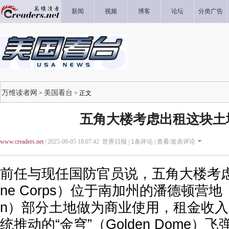
新闻
视频
博客
论坛
分类广告
万维读者网
美国看台
>
> 正文
五角大楼考虑出租这块土
www.creaders.net
| 2025-09-05 18:07:42 世界日报 |
1
条评论 |
查看/发表评论
前任与现任国防官员说，五角大楼考虑
ne Corps）位于南加州的潘德顿营地（Ca
n）部分土地做为商业使用，租金收
统推动的“金穹”（Golden Dome