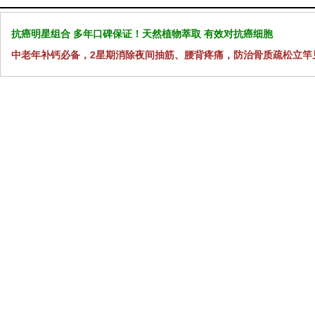
抗癌明星组合 多年口碑保证！天然植物萃取 有效对抗癌细胞
中老年补钙必备，2星期消除夜间抽筋、腰背疼痛，防治骨质疏松立竿