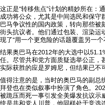
这正是“转移焦点”计划的精妙所在：
成功将公众，尤其是中间选民和保守
巴马争议性的国内政策，转向那些被刻
街头抗议者。他们通过包装、渲染运
现了“用一个更危险的话题覆盖另一个
结果奥巴马在2012年的大选中以51.
任。尽管共和党方面质疑选举公正，
实际获胜的应是罗姆尼，但结果已不
值得注意的是，当时的奥巴马的副总
拜登也在类似叙事中扮演了角色。202
被跪压而死一事引发全美爆发抗议示
统是共和党人川普，他同样处于竞选