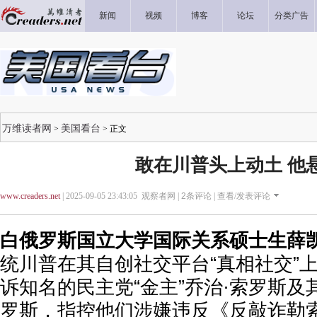
新闻
视频
博客
论坛
分类广告
万维读者网
美国看台
>
> 正文
敢在川普头上动土 他
www.creaders.net
| 2025-09-05 23:43:05 观察者网 |
2
条评论 |
查看/发表评论
白俄罗斯国立大学国际关系硕士生薛
统川普在其自创社交平台“真相社交”
诉知名的民主党“金主”乔治·索罗斯及
罗斯，指控他们涉嫌违反《反敲诈勒