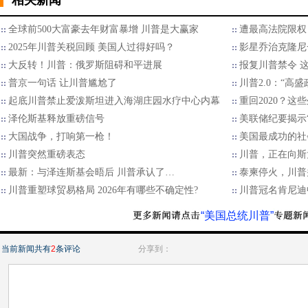
相关新闻
全球前500大富豪去年财富暴增 川普是大赢家
遭最高法院限权
2025年川普关税回顾 美国人过得好吗？
影星乔治克隆尼
大反转！川普：俄罗斯阻碍和平进展
报复川普禁令 
普京一句话 让川普尴尬了
川普2.0：“高
起底川普禁止爱泼斯坦进入海湖庄园水疗中心内幕
重回2020？
泽伦斯基释放重磅信号
美联储纪要揭示“
大国战争，打响第一枪！
美国最成功的社
川普突然重磅表态
川普，正在向斯
最新：与泽连斯基会晤后 川普承认了…
泰柬停火，川普
川普重塑球贸易格局 2026年有哪些不确定性?
川普冠名肯尼迪
“美国总统川普”
当前新闻共有
2
条评论
分享到：