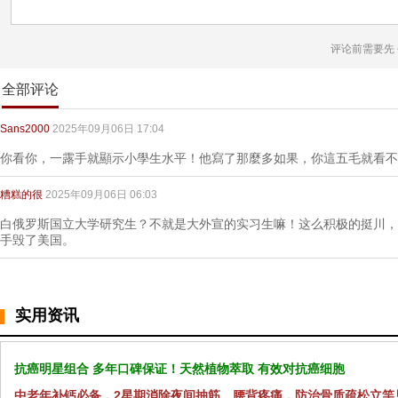
评论前需要先
全部评论
Sans2000
2025年09月06日 17:04
你看你，一露手就顯示小學生水平！他寫了那麼多如果，你這五毛就看不
糟糕的很
2025年09月06日 06:03
白俄罗斯国立大学研究生？不就是大外宣的实习生嘛！这么积极的挺川，
手毁了美国。
实用资讯
抗癌明星组合 多年口碑保证！天然植物萃取 有效对抗癌细胞
中老年补钙必备，2星期消除夜间抽筋、腰背疼痛，防治骨质疏松立竿