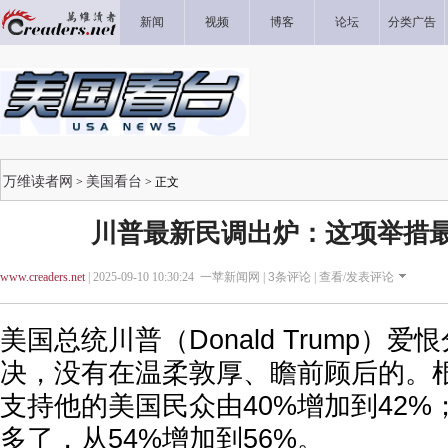
新闻
视频
博客
论坛
分类广告
万维读者网
美国看台
>
> 正文
川普最新民调出炉：这项举措
www.creaders.net
| 2025-09-10 10:30:24 一苹新闻网 |
3
条评论 |
查看/发表评论
美国总统川普（Donald Trump）
决，没有在温柔敦厚、瞻前顾后的。
支持他的美国民众由40%增加到42
多了，从54%增加到56%。