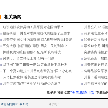
相关新闻
航班追踪软件异动！美军要对这国动手？
川普公布120
最好听话！川普对委内瑞拉代总统提了三要求
92岁法官主审
川普弃委国女神内幕曝光 CIA机密报告揭1关键
30分钟活捉马
五角大楼“披萨指数”暴涨 网友：又轮到谁？
最长18个月 川
抓捕夜海湖庄园独独不见万斯 真相曝光！
突袭委内瑞拉后
民调：川普支持度上升 但有一问题
危机逼近！加国
是“他们”推了川普一把 决定重拳拉下马杜罗
川普言出必行抓
下一个委内瑞拉？川普点名警告这3国：小心点
将毒品战争军事
从马杜罗被抓 看美国全球战略的断与续
川普：委内瑞拉
川普突袭“斩首”马杜罗 行动是否合法？
川普抓马杜罗的
“美国总统川普”
当前新闻共有
3
条评论
分享到：