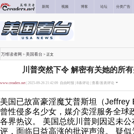
新闻
视频
博客
论坛
分类广告
万维读者网
美国看台
>
> 正文
川普突然下令 解密有关她的所
www.creaders.net
| 2025-09-26 21:42:09 自由时报 |
8
条评论 |
查看/发表评论
美国已故富豪淫魔艾普斯坦（Jeffrey E
曾性侵多名少女，媒介卖淫服务全球
各界热议。 美国总统川普则因迟未公
评，面临日益高涨的批评声浪。 疑似