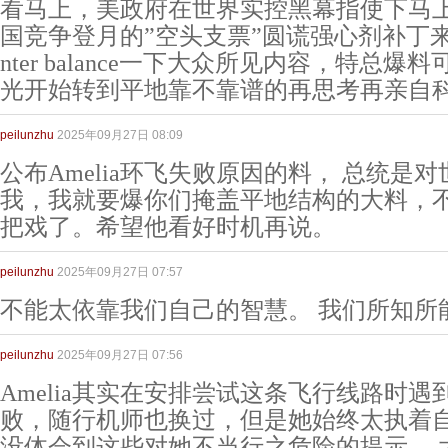
看马上，美政府在世界实控黑幕指使下马
国竞争登月的”空头支票”圆谎强心剂补丁来damag
nter balance一下大众所见内容，特总
光开始转到平地靠不靠谱的再思考再亲自
peilunzhu
2025年09月27日 08:09
公布Amelia环飞失败原因的料， 总统是
我，我就要爆你们掩盖平地结构的大料，
把戏了。希望他看好时机再说。
peilunzhu
2025年09月27日 07:57
不能太依靠我们自己的智慧。 我们所知所
peilunzhu
2025年09月27日 07:56
Amelia其实在安排尝试这条飞行线路时
败，随行机师也换过，但是她始终太执着自己
没体会到这些对她不当行之危险的提示。 