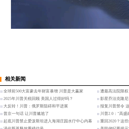
相关新闻
全球前500大富豪去年财富暴增 川普是大赢家
遭最高法院限权
2025年川普关税回顾 美国人过得好吗？
影星乔治克隆尼
大反转！川普：俄罗斯阻碍和平进展
报复川普禁令 
普京一句话 让川普尴尬了
川普2.0：“高
起底川普禁止爱泼斯坦进入海湖庄园水疗中心内幕
重回2020？
泽伦斯基释放重磅信号
美联储纪要揭示“