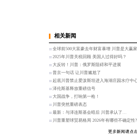
相关新闻
全球前500大富豪去年财富暴增 川普是大赢
2025年川普关税回顾 美国人过得好吗？
大反转！川普：俄罗斯阻碍和平进展
普京一句话 让川普尴尬了
起底川普禁止爱泼斯坦进入海湖庄园水疗中
泽伦斯基释放重磅信号
大国战争，打响第一枪！
川普突然重磅表态
最新：与泽连斯基会晤后 川普承认了…
川普重塑球贸易格局 2026年有哪些不确定性?