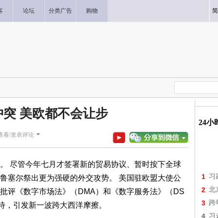
客
论坛
分类广告
购物
简
冲突 美欧都不会让步
24
查看/发表评论
。 尽管今年七月才签署新的贸易协议、暂时按下全球
1
习
鲁塞尔祭出更为强硬的外交攻势。 美国驻欧盟大使公
2
北
批评《数字市场法》（DMA）和《数字服务法》（DS
3
跨
待，引发新一波跨大西洋摩擦。
4
习