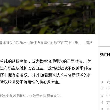
川普或将以关税施压，迫使布鲁塞尔在数字规范上让步。 （资料
热门
单纯的经贸摩擦，成为数字治理理念的正面对决。 美
过市场主权维护监管自主。 这场拉锯战不仅关乎科技
序中握有话语权。 未来随着新兴技术与创新领域的扩
际政经局势不确定性的核心风暴点。
1
俄
2
中
湾教授协会理事长，任教于台湾师范大学。
3
中
4
万
5
川