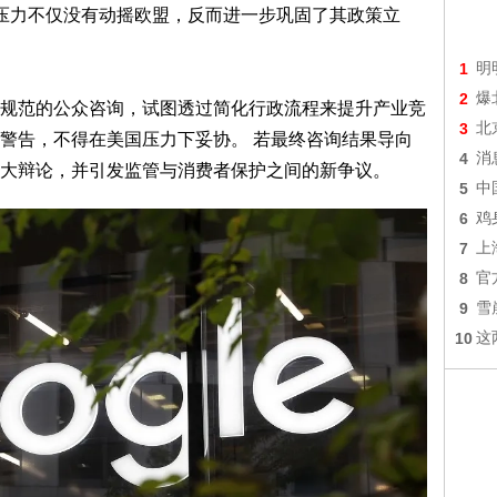
部压力不仅没有动摇欧盟，反而进一步巩固了其政策立
1
明
2
爆
规范的公众咨询，试图透过简化行政流程来提升产业竞
3
北
警告，不得在美国压力下妥协。 若最终咨询结果导向
4
消
大辩论，并引发监管与消费者保护之间的新争议。
5
中
6
鸡
7
上
8
官
9
雪
10
这