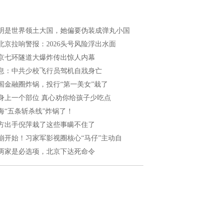
明是世界领土大国，她偏要伪装成弹丸小国
北京拉响警报：2026头号风险浮出水面
京七环隧道大爆炸传出惊人内幕
息：中共少校飞行员驾机自戕身亡
国金融圈炸锅，投行“第一美女”栽了
身上一个部位 真心劝你给孩子少吃点
海“五条斩杀线”炸锅了！
方出手倪萍栽了这些事瞒不住了
崩开始！习家军影视圈核心“马仔”主动自
两家是必选项，北京下达死命令