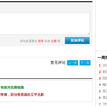
评论前需要先
登录
或者
注册
哦
一周
暂无评论
上一页
下一页
1
2
2
刷
3
回
4
梅
 有效对抗癌细胞
5
安
背疼痛，防治骨质疏松立竿见影
6
美
7
7