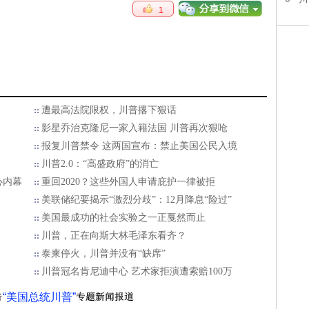
1
家
遭最高法院限权，川普撂下狠话
影星乔治克隆尼一家入籍法国 川普再次狠呛
报复川普禁令 这两国宣布：禁止美国公民入境
川普2.0：“高盛政府”的消亡
心内幕
重回2020？这些外国人申请庇护一律被拒
美联储纪要揭示“激烈分歧”：12月降息“险过”
美国最成功的社会实验之一正戛然而止
川普，正在向斯大林毛泽东看齐？
泰柬停火，川普并没有“缺席”
川普冠名肯尼迪中心 艺术家拒演遭索赔100万
“美国总统川普”