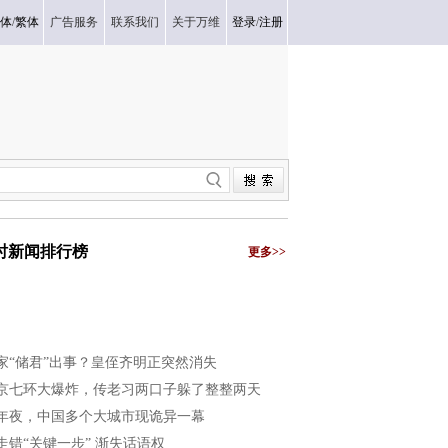
体
/
繁体
广告服务
联系我们
关于万维
登录
/
注册
小时新闻排行榜
更多>>
家“储君”出事？皇侄齐明正突然消失
京七环大爆炸，传老习两口子躲了整整两天
年夜，中国多个大城市现诡异一幕
走错“关键一步” 渐失话语权