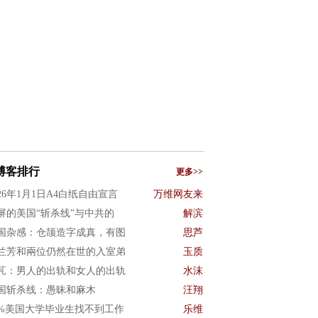
博客排行
更多>>
026年1月1日A4白纸自由宣言
万维网友来
屏的美国“斩杀线”与中共的
解滨
国杂感：仓颉造字成真，有图
思芦
兰芳和兩位仍然在世的入室弟
玉质
芃：男人的出轨和女人的出轨
水沫
国斩杀线：愚昧和麻木
汪翔
0%美国大学毕业生找不到工作
乐维