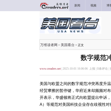
新闻
视频
博
万维读者网
美国看台
>
> 正文
数字规范
www.creaders.net
| 2025-10-01 16:06:06 上报 |
0
条评论 |
美国与欧盟之间的数字规范冲突再度升温
经贸摩擦的暂停键，华府近来却频频对布
开表示，华盛顿将正式向欧盟提出申诉，
A）等规范对美国科技企业存在歧视性对