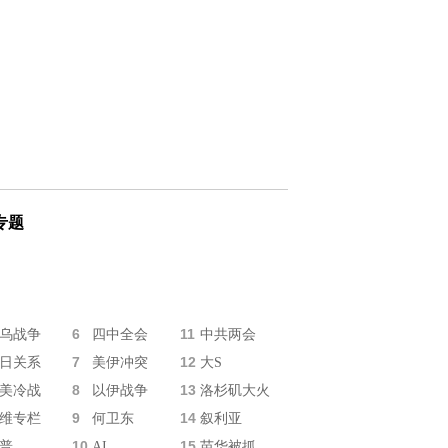
专题
6
11
乌战争
四中全会
中共两会
7
12
日关系
美伊冲突
大S
8
13
美冷战
以伊战争
洛杉矶大火
9
14
维专栏
何卫东
叙利亚
10
15
普
AI
苗华被抓