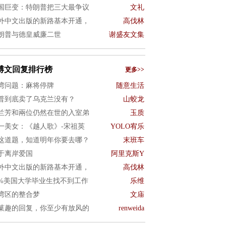
国巨变：特朗普把三大最争议
文礼
外中文出版的新路基本开通，
高伐林
朗普与德皇威廉二世
谢盛友文集
博文回复排行榜
更多>>
湾问题：麻将停牌
随意生活
普到底卖了乌克兰没有？
山蛟龙
兰芳和兩位仍然在世的入室弟
玉质
一美女：《越人歌》-宋祖英
YOLO宥乐
这道题，知道明年你要去哪？
末班车
于离岸爱国
阿里克斯Y
外中文出版的新路基本开通，
高伐林
0%美国大学毕业生找不到工作
乐维
湾区的整合梦
文庙
菓趣的回复，你至少有放风的
renweida