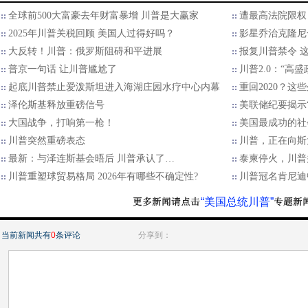
全球前500大富豪去年财富暴增 川普是大赢家
遭最高法院限权
2025年川普关税回顾 美国人过得好吗？
影星乔治克隆尼
大反转！川普：俄罗斯阻碍和平进展
报复川普禁令 
普京一句话 让川普尴尬了
川普2.0：“高
起底川普禁止爱泼斯坦进入海湖庄园水疗中心内幕
重回2020？
泽伦斯基释放重磅信号
美联储纪要揭示“
大国战争，打响第一枪！
美国最成功的社
川普突然重磅表态
川普，正在向斯
最新：与泽连斯基会晤后 川普承认了…
泰柬停火，川普
川普重塑球贸易格局 2026年有哪些不确定性?
川普冠名肯尼迪
“美国总统川普”
当前新闻共有
0
条评论
分享到：