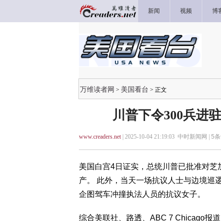
新闻
视频
博
万维读者网
美国看台
>
> 正文
川普下令300兵进
www.creaders.net
| 2025-10-04 21:19:03 中时新闻网 |
5
条
美国白宫4日证实，总统川普已批准对芝
产。 此外，当天一场抗议人士与边境巡逻队（
企图驾车冲撞执法人员的抗议女子。
综合美联社、路透、ABC 7 Chicago报