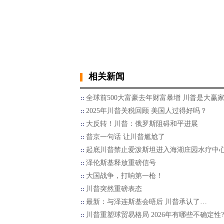
相关新闻
全球前500大富豪去年财富暴增 川普是大赢
2025年川普关税回顾 美国人过得好吗？
大反转！川普：俄罗斯阻碍和平进展
普京一句话 让川普尴尬了
起底川普禁止爱泼斯坦进入海湖庄园水疗中
泽伦斯基释放重磅信号
大国战争，打响第一枪！
川普突然重磅表态
最新：与泽连斯基会晤后 川普承认了…
川普重塑球贸易格局 2026年有哪些不确定性?