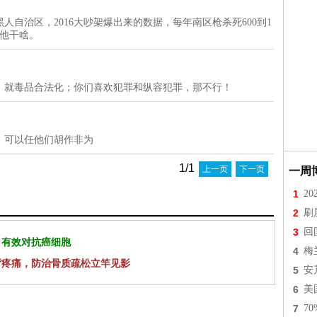
自治区，2016大吵架爆出来的数据，每年南区枪杀死600到1
管他干啥。
，就毒品合法化；你们喜欢犯罪和纵容犯罪，那不行！
，可以任他们胡作非为
1/1
上一页
下一页
一周
1
2
2
刷
3
回
 有效对抗癌细胞
4
梅
背疼痛，防治骨质疏松立竿见影
5
安
6
美
7
7