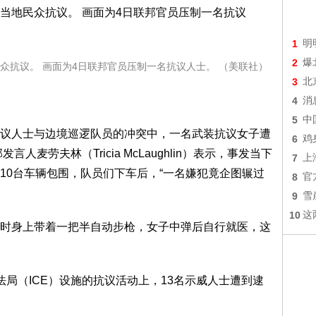
1
明
2
爆
众抗议。 画面为4日联邦官员压制一名抗议人士。 （美联社）
3
北
4
消
5
中
议人士与边境巡逻队员的冲突中，一名武装抗议女子遭
6
鸡
麦劳夫林（Tricia McLaughlin）表示，事发当下
7
上
10台车辆包围，队员们下车后，“一名嫌犯竟企图辗过
8
官
9
雪
10
这
时身上带着一把半自动步枪，女子中弹后自行就医，这
局（ICE）设施的抗议活动上，13名示威人士遭到逮