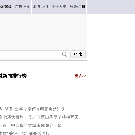
体
/
繁体
广告服务
联系我们
关于万维
登录
/
注册
小时新闻排行榜
更多>>
家“储君”出事？皇侄齐明正突然消失
京七环大爆炸，传老习两口子躲了整整两天
年夜，中国多个大城市现诡异一幕
走错“关键一步” 渐失话语权