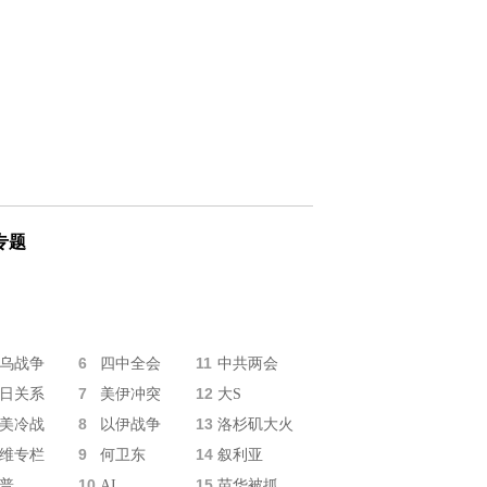
专题
6
11
乌战争
四中全会
中共两会
7
12
日关系
美伊冲突
大S
8
13
美冷战
以伊战争
洛杉矶大火
9
14
维专栏
何卫东
叙利亚
10
15
普
AI
苗华被抓