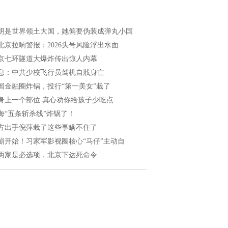
明是世界领土大国，她偏要伪装成弹丸小国
北京拉响警报：2026头号风险浮出水面
京七环隧道大爆炸传出惊人内幕
息：中共少校飞行员驾机自戕身亡
国金融圈炸锅，投行“第一美女”栽了
身上一个部位 真心劝你给孩子少吃点
海“五条斩杀线”炸锅了！
方出手倪萍栽了这些事瞒不住了
崩开始！习家军影视圈核心“马仔”主动自
两家是必选项，北京下达死命令