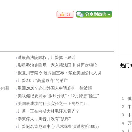
21
家
遭最高法院限权，川普撂下狠话
影星乔治克隆尼一家入籍法国 川普再次狠呛
热门
报复川普禁令 这两国宣布：禁止美国公民入境
川普2.0：“高盛政府”的消亡
心内幕
重回2020？这些外国人申请庇护一律被拒
美联储纪要揭示“激烈分歧”：12月降息“险过”
1
俄
美国最成功的社会实验之一正戛然而止
2
中
川普，正在向斯大林毛泽东看齐？
3
中
泰柬停火，川普并没有“缺席”
4
万
川普冠名肯尼迪中心 艺术家拒演遭索赔100万
5
川