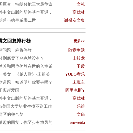
国巨变：特朗普把三大最争议
文礼
外中文出版的新路基本开通，
高伐林
朗普与德皇威廉二世
谢盛友文集
博文回复排行榜
更多>>
湾问题：麻将停牌
随意生活
普到底卖了乌克兰没有？
山蛟龙
兰芳和兩位仍然在世的入室弟
玉质
一美女：《越人歌》-宋祖英
YOLO宥乐
这道题，知道明年你要去哪？
末班车
于离岸爱国
阿里克斯Y
外中文出版的新路基本开通，
高伐林
0%美国大学毕业生找不到工作
乐维
湾区的整合梦
文庙
菓趣的回复，你至少有放风的
renweida