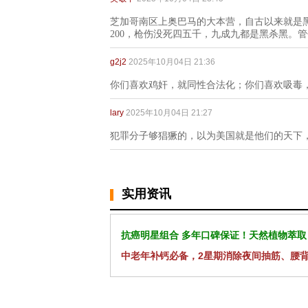
芝加哥南区上奥巴马的大本营，自古以来就是黑人
200，枪伤没死四五千，九成九都是黑杀黑。
g2j2
2025年10月04日 21:36
你们喜欢鸡奸，就同性合法化；你们喜欢吸毒
lary
2025年10月04日 21:27
犯罪分子够猖獗的，以为美国就是他们的天下
实用资讯
抗癌明星组合 多年口碑保证！天然植物萃取
中老年补钙必备，2星期消除夜间抽筋、腰