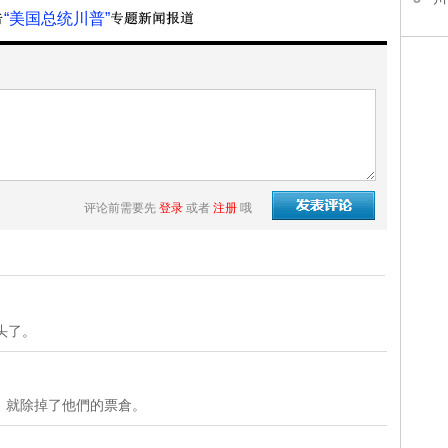
“美国总统川普”
评论前需要先
登录
或者
注册
哦
头了。
，就除掉了他們的票倉。