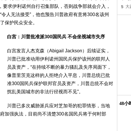
”，要求伊利诺州自行召集部队，否则战争部就会介入，
5
大
令人无法接受”，他也预告川普政府有意将300名该州
了保护民众安全。
白宫：川普批准派300国民兵 不会坐视城市失序
白宫发言人杰克森（Abigail Jackson）后续证实，
川普已批准动用伊利诺州国民兵保护该州的联邦人
员及资产，“在持续不断的暴力骚乱及失序局面下，
像普里茨克这样的人拒绝介入平息，川普总统已批
准300国民兵保护联邦官员及资产，川普总统不会对
扰乱美国城市的非法行径视而不见”。
48
川普已多次威胁派兵应对芝加哥的犯罪情形，当地
府加强执法，目前尚不清楚300名国民兵将于何时部