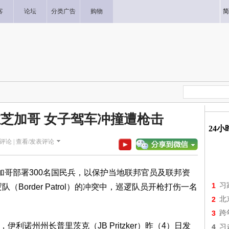
客
论坛
分类广告
购物
简
驻芝加哥 女子驾车冲撞遭枪击
24
评论 |
查看/发表评论
加哥部署300名国民兵，以保护当地联邦官员及联邦资
1
习
Border Patrol）的冲突中，巡逻队员开枪打伤一名
2
北
3
跨
道，伊利诺州州长普里茨克（JB Pritzker）昨（4）日发
4
习