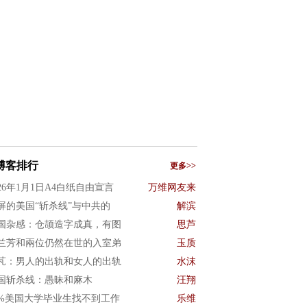
博客排行
更多>>
026年1月1日A4白纸自由宣言
万维网友来
屏的美国“斩杀线”与中共的
解滨
国杂感：仓颉造字成真，有图
思芦
兰芳和兩位仍然在世的入室弟
玉质
芃：男人的出轨和女人的出轨
水沫
国斩杀线：愚昧和麻木
汪翔
0%美国大学毕业生找不到工作
乐维