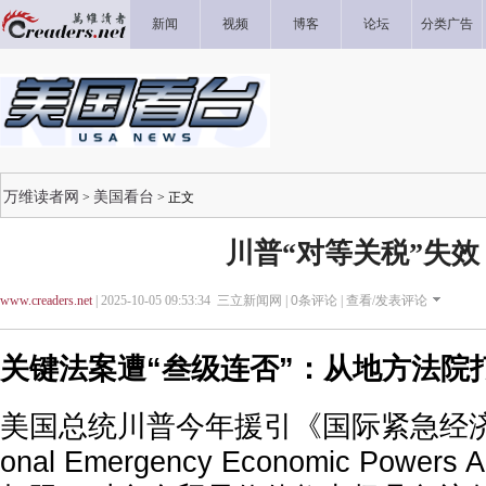
新闻
视频
博客
论坛
分类广告
万维读者网
美国看台
>
> 正文
川普“对等关税”失效
www.creaders.net
| 2025-10-05 09:53:34 三立新闻网 |
0
条评论 |
查看/发表评论
关键法案遭“叁级连否”：从地方法院
美国总统川普今年援引《国际紧急经济权力法
onal Emergency Economic Powers 