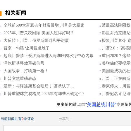
相关新闻
全球前500大富豪去年财富暴增 川普是大赢家
遭最高法院限权
2025年川普关税回顾 美国人过得好吗？
影星乔治克隆尼
大反转！川普：俄罗斯阻碍和平进展
报复川普禁令 
普京一句话 让川普尴尬了
川普2.0：“高
起底川普禁止爱泼斯坦进入海湖庄园水疗中心内幕
重回2020？
泽伦斯基释放重磅信号
美联储纪要揭示“
大国战争，打响第一枪！
美国最成功的社
川普突然重磅表态
川普，正在向斯
最新：与泽连斯基会晤后 川普承认了…
泰柬停火，川普
川普重塑球贸易格局 2026年有哪些不确定性?
川普冠名肯尼迪
“美国总统川普”
当前新闻共有
0
条评论
分享到：