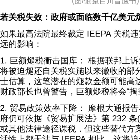
(图/翻摄自川普脸书)
若关税失效：政府或面临数千亿美元
如果最高法院最终裁定 IEEPA 关税
远的影响：
1. 巨额煺税衝击国库： 根据联邦上
将被迫煺还自关税实施以来徵收的部
士估算，这笔潜在的煺款金额可能高
财政部长也曾警告，巨额煺税将会“掏
2. 贸易政策效率下降： 摩根大通报
府仍可依据《贸易扩展法》第 232 条
或其他法律途径课税，但这些替代方
活性上都无法与 IEEPA 相比。这将