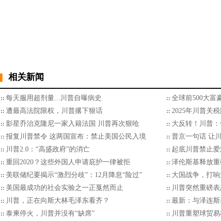
相关新闻
每天服用超剂量...川普自曝病史
全球前500大
遭最高法院限权，川普撂下狠话
2025年川普关
影星乔治克隆尼一家入籍法国 川普再次狠呛
大反转！川普：
报复川普禁令 这两国宣布：禁止美国公民入境
普京一句话 让
川普2.0：“高盛政府”的消亡
起底川普禁止爱
重回2020？这些外国人申请庇护一律被拒
泽伦斯基释放重
美联储纪要揭示“激烈分歧”：12月降息“险过”
大国战争，打响
美国最成功的社会实验之一正戛然而止
川普突然重磅表
川普，正在向斯大林毛泽东看齐？
最新：与泽连斯
泰柬停火，川普并没有“缺席”
川普重塑球贸易格