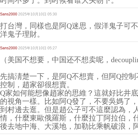
时间不多了。到时候看谁大头朝下。
Sans2000
2025年10月10日 05:30
打台灣，同樣也是阿Q迷思，假洋鬼子可
洋鬼子理財。
Sans2000
2025年10月10日 05:27
（美国不想要，中国还不想卖呢，decoupling? Le
先搞淸楚一下，是阿Q不想賣，但阿Q控制
控制，趙家卻很想賣。
Q家如何能想像趙家的思維？這就好比井
的視角一樣。比如阿Q發了，不要吳媽了
到村邊去逛。但是趙公子可不這麼認為，
情，什麼東歐俄羅斯，什麼拉丁阿拉伯，
後去地中海、大溪地，加勒比乘帆破浪，