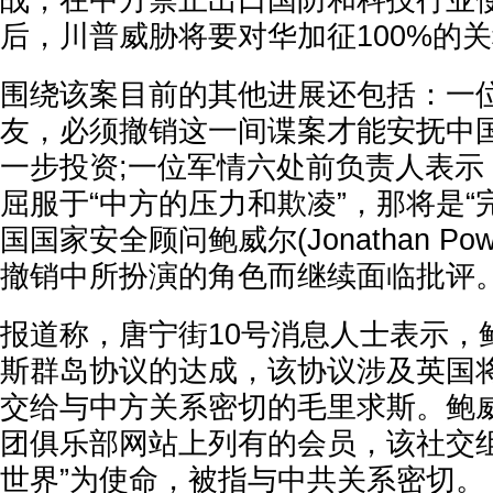
战，在中方禁止出口国防和科技行业
后，川普威胁将要对华加征100%的
围绕该案目前的其他进展还包括：一
友，必须撤销这一间谍案才能安抚中
一步投资;一位军情六处前负责人表示
屈服于“中方的压力和欺凌”，那将是“
国国家安全顾问鲍威尔(Jonathan Po
撤销中所扮演的角色而继续面临批评
报道称，唐宁街10号消息人士表示，
斯群岛协议的达成，该协议涉及英国
交给与中方关系密切的毛里求斯。鲍威
团俱乐部网站上列有的会员，该社交组
世界”为使命，被指与中共关系密切。