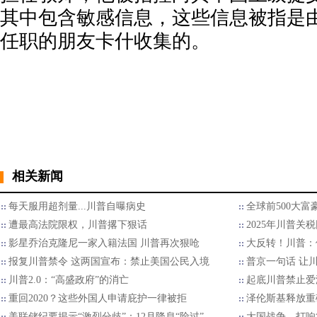
其中包含敏感信息，这些信息被指是
任职的朋友卡什收集的。
相关新闻
每天服用超剂量...川普自曝病史
全球前500大
遭最高法院限权，川普撂下狠话
2025年川普关
影星乔治克隆尼一家入籍法国 川普再次狠呛
大反转！川普：
报复川普禁令 这两国宣布：禁止美国公民入境
普京一句话 让
川普2.0：“高盛政府”的消亡
起底川普禁止爱
重回2020？这些外国人申请庇护一律被拒
泽伦斯基释放重
美联储纪要揭示“激烈分歧”：12月降息“险过”
大国战争，打响