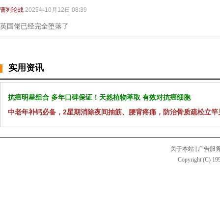
曹刿论战
2025年10月12日 08:39
英国佬已经完全堕落了
实用资讯
抗癌明星组合 多年口碑保证！天然植物萃取 有效对抗癌细胞
中老年补钙必备，2星期消除夜间抽筋、腰背疼痛，防治骨质疏松立竿
关于本站
|
广告服
Copyright (C) 199