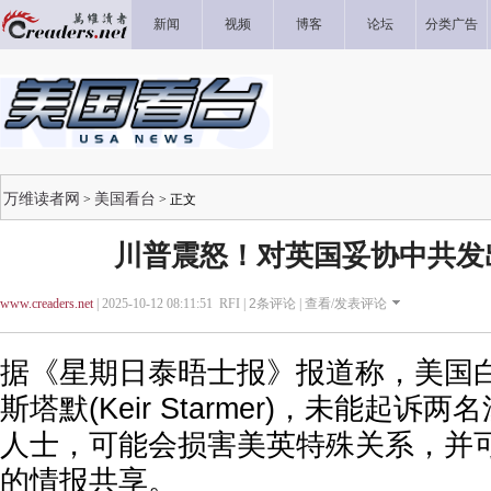
新闻
视频
博客
论坛
分类广告
万维读者网
美国看台
>
> 正文
川普震怒！对英国妥协中共发
www.creaders.net
| 2025-10-12 08:11:51 RFI |
2
条评论 |
查看/发表评论
据《星期日泰晤士报》报道称，美国
斯塔默(Keir Starmer)，未能起
人士，可能会损害美英特殊关系，并
的情报共享。