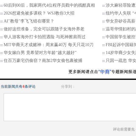
60后到00后，我家两代4位程序员戳中的残酷真相
涉大麻轻罪险遭
2026想避免被多课税？ WSJ教你3大招
纽约华人失联 “
AI"教母"李飞飞错在哪里？
华女弃矽谷高薪
做好这些准备，完全可以跟随子女海外养老
温哥华情妇村的
华人游客海外打卡拍照遇险 与死神擦肩而过
中国留学生被控
MIT华裔天才成赌神：周末赢40万 每天只花10刀
FBI起诉中国
华女嫁白男 竟希望对方年龄“越大越好”
14岁华裔少女
住百万豪宅仍偷窃？南加2华女偷包裹被捕
只因一疏忽 华
“华裔”
当前新闻共有
4
条评论
分享到：
评论前需要先