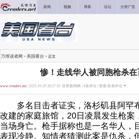
新闻
视频
博客
论坛
分类广告
万维读者网
美国看台
>
> 正文
惨！走线华人被同胞枪杀在
www.creaders.net
| 2025-10-28 20:27:10 世界新闻网 |
4
条评论 |
查看/发表评论
多名目击者证实，洛杉矶县阿罕布
改建的家庭旅馆，20日凌晨发生枪案
当场身亡。枪手据称也是一名华人，
表现冷静。知情者猜测此案是仇杀，