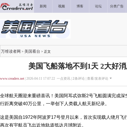
新闻
视频
博客
论坛
分类广告
万维读者网
美国看台
>
> 正文
美国飞船落地不到1天 2大好
www.creaders.net
| 2026-04-11 17:07:22 一点资讯 |
2
条评论 |
查看/发表评论
全球航天圈迎来重磅喜讯！美国阿耳忒弥斯2号飞船圆满完成深
行距离突破40万公里，一举创下人类载人航天新纪录。
这是美国自1972年阿波罗17号登月以来，首次实现载人绕月
再次有宇航员飞出近地轨道抵达月球附近。