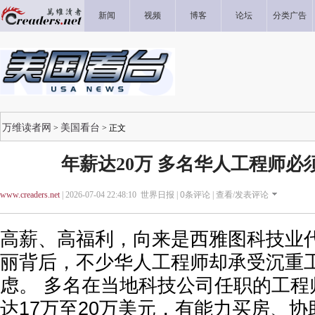
新闻
视频
博客
论坛
分类广告
万维读者网
美国看台
>
> 正文
年薪达20万 多名华人工程师必
www.creaders.net
| 2026-07-04 22:48:10 世界日报 |
0
条评论 |
查看/发表评论
高薪、高福利，向来是西雅图科技业
丽背后，不少华人工程师却承受沉重
虑。 多名在当地科技公司任职的工程
达17万至20万美元，有能力买房、