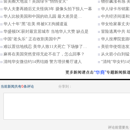
留美圈大地震！美国绿卡“悄悄变天”
物价飙涨有感 
华人夫妻再婚后丈夫怪病3年 摄像头拍下惊人一幕
华人绿卡吊销案
华人比较美国和中国的幼儿园 最大差异是…
中共经济间谍和
华人十年“黑”在美 终被ICE拘捕遣返
华女给家暴丈夫
华盛顿DC获封最宜居城市 当地华人大赞 缺点是
冒险逃离中共 却
中国“老头乐” 正在收割美国中产
华人按摩院套路
难以置信地残忍 美华人致11犬死亡 下场惨了…
美驻华使馆连发
麻将在美国突然变得无处不在了，怎么回事？
从火箭小白到猛禽
清纯华女微信钓14男结婚 警方埋伏餐厅逮人
“清纯”华女钓1
“华裔”
当前新闻共有
0
条评论
分享到：
评论前需要先