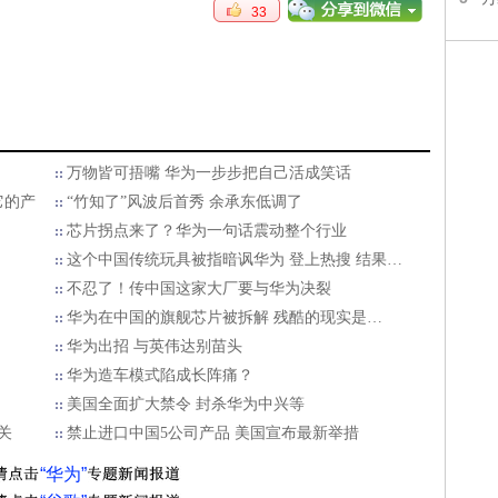
33
万物皆可捂嘴 华为一步步把自己活成笑话
它的产
“竹知了”风波后首秀 余承东低调了
芯片拐点来了？华为一句话震动整个行业
这个中国传统玩具被指暗讽华为 登上热搜 结果…
不忍了！传中国这家大厂要与华为决裂
华为在中国的旗舰芯片被拆解 残酷的现实是…
华为出招 与英伟达别苗头
华为造车模式陷成长阵痛？
美国全面扩大禁令 封杀华为中兴等
通关
禁止进口中国5公司产品 美国宣布最新举措
“华为”