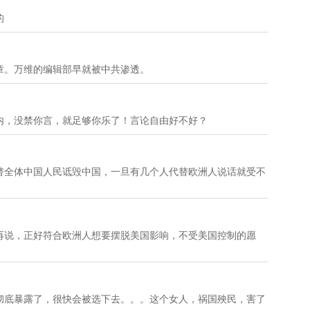
的
章。万维的编辑部早就被中共渗透。
内，没禁你言，就足够你乐了！言论自由好不好？
替全体中国人民诋毁中国，一旦有几个人代替欧洲人说话就受不
再说，正好符合欧洲人想要摆脱美国影响，不受美国控制的愿
彻底暴露了，很快会被选下去。。。这个女人，祸国殃民，害了