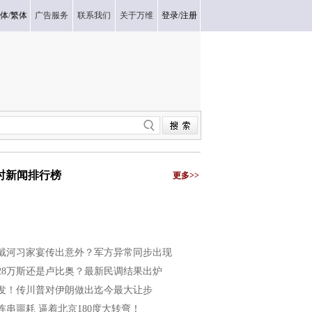
体
/
繁体
广告服务
联系我们
关于万维
登录
/
注册
小时新闻排行榜
更多>>
戴河习家宴传出意外？军方异常同步出现
028万斯还是卢比奥？最新民调结果出炉
发！传川普对伊朗做出迄今最大让步
连串噩耗 逼着北京180度大转弯！