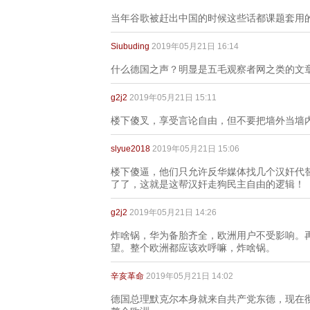
当年谷歌被赶出中国的时候这些话都课题套用
Siubuding
2019年05月21日 16:14
什么德国之声？明显是五毛观察者网之类的文
g2j2
2019年05月21日 15:11
楼下傻叉，享受言论自由，但不要把墙外当墙
slyue2018
2019年05月21日 15:06
楼下傻逼，他们只允许反华媒体找几个汉奸代
了了，这就是这帮汉奸走狗民主自由的逻辑！
g2j2
2019年05月21日 14:26
炸啥锅，华为备胎齐全，欧洲用户不受影响。
望。整个欧洲都应该欢呼嘛，炸啥锅。
辛亥革命
2019年05月21日 14:02
德国总理默克尔本身就来自共产党东德，现在