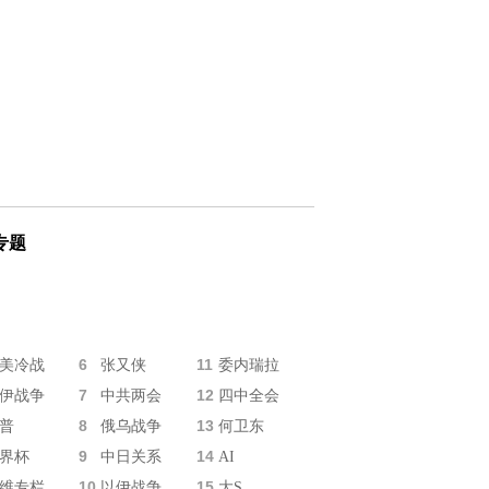
专题
6
11
美冷战
张又侠
委内瑞拉
7
12
伊战争
中共两会
四中全会
8
13
普
俄乌战争
何卫东
9
14
界杯
中日关系
AI
10
15
维专栏
以伊战争
大S