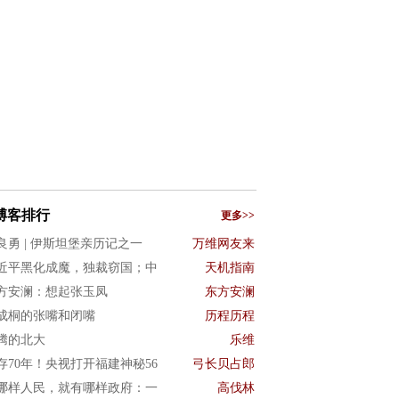
博客排行
更多>>
良勇 | 伊斯坦堡亲历记之一
万维网友来
近平黑化成魔，独裁窃国；中
天机指南
方安澜：想起张玉凤
东方安澜
成桐的张嘴和闭嘴
历程历程
腾的北大
乐维
存70年！央视打开福建神秘56
弓长贝占郎
哪样人民，就有哪样政府：一
高伐林