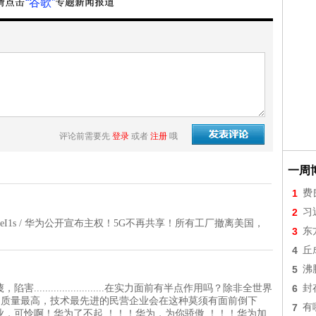
“谷歌”
评论前需要先
登录
或者
注册
哦
一周
1
费
2
习
?v=1rqJg_seI1s / 华为公开宣布主权！5G不再共享！所有工厂撤离美国，
3
东
4
丘
5
沸
.....................在实力面前有半点作用吗？除非全世界
6
封
，质量最高，技术最先进的民营企业会在这种莫须有面前倒下
7
有
，可怜啊！华为了不起 ！！！华为，为你骄傲 ！！！华为加