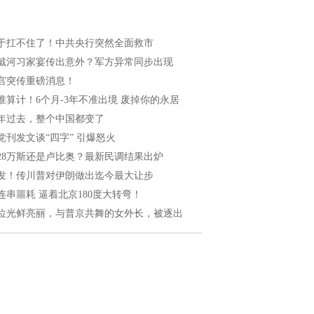
于扛不住了！中共央行突然全面救市
戴河习家宴传出意外？军方异常同步出现
宫突传重磅消息！
准算计！6个月-3年不准出境 废掉你的永居
年过去，整个中国都变了
党刊发文谈“四字” 引爆怒火
028万斯还是卢比奥？最新民调结果出炉
发！传川普对伊朗做出迄今最大让步
连串噩耗 逼着北京180度大转弯！
位光鲜亮丽，与普京共舞的女外长，被逐出