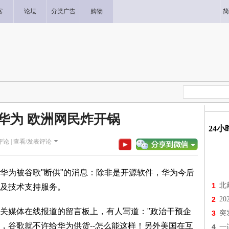
客
论坛
分类广告
购物
简
”华为 欧洲网民炸开锅
24
论 |
查看/发表评论
华为被谷歌"断供"的消息：除非是开源软件，华为今后
1
北
及技术支持服务。
2
2
关媒体在线报道的留言板上，有人写道："政治干预企
3
突
，谷歌就不许给华为供货--怎么能这样！另外美国在互
4
一