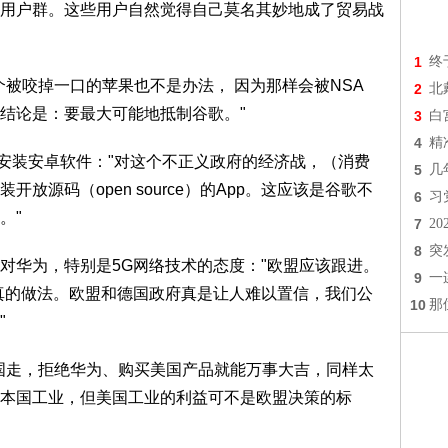
用户群。这些用户自然觉得自己莫名其妙地成了贸易战
1
终
个被咬掉一口的苹果也不是办法， 因为那样会被NSA
2
北
结论是：要最大可能地抵制谷歌。"
3
白
4
精
己安装安卓软件："对这个不正义政府的经济战，（消费
5
几
放源码（open source）的App。这应该是谷歌不
6
习
。"
7
2
8
突
对华为，特别是5G网络技术的态度："欧盟应该跟进。
9
一
真的做法。欧盟和德国政府真是让人难以置信，我们公
10
那
"
国走，拒绝华为、购买美国产品就能万事大吉，同样太
本国工业，但美国工业的利益可不是欧盟决策的标