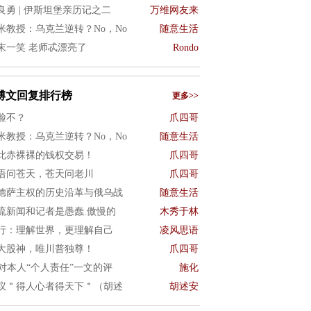
良勇 | 伊斯坦堡亲历记之二
万维网友来
米教授：乌克兰逆转？No，No
随意生活
末一笑 老师忒漂亮了
Rondo
博文回复排行榜
更多>>
脸不？
爪四哥
米教授：乌克兰逆转？No，No
随意生活
此赤裸裸的钱权交易！
爪四哥
语问苍天，苍天问老川
爪四哥
德萨主权的历史沿革与俄乌战
随意生活
流新闻和记者是愚蠢.傲慢的
木秀于林
行：理解世界，更理解自己
凌风思语
大股神，唯川普独尊！
爪四哥
I对本人“个人责任”一文的评
施化
议＂得人心者得天下＂（胡述
胡述安