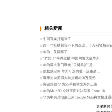
相关新闻
中国官媒打起来了
连一句吐槽都容不下的企业，千万别轻易买
华为，又翻车了
“竹知了”事件发酵 中国网友大战华为
华为最大罩门曝光 “关键杀招”是…
他权威定调 华为可选的唯一活路是…
曝华为向美国大学捐赠4200万美元
突破封锁 华为5G手机恢复海外上市
华为Mate 90 今秋正面对决苹果iPhone 18
华为中兴恐彻底出局 Google Meta爽拿快速