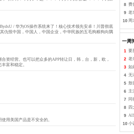
8
费
9
老
10
周
h?v=i54PgDBydxU / 华为OS操作系统来了！核心技术领先安卓！川普彻底
极其仇恨中国，中国人，中国企业，中华民族的五毛狗粮狗向隅
一周
1
要
2
老
合资经营。也可以把众多的APP转让日，韩，台，新，欧，
态丰富和稳定。
3
如
4
无
5
敖
6
主
7
同
8
四
9
A
明使用美国产品是不安全的。
10
小