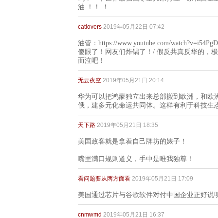
油 ！！ ！
catlovers
2019年05月22日 07:42
油管：https://www.youtube.com/watc
傻眼了！网友们炸锅了！/ 假反共真反华的，
而泣吧！
无云夜空
2019年05月21日 20:14
华为可以把鸿蒙独立出来总部搬到欧洲，和欧洲
俄，建多元化命运共同体。这样有利于科技生
天下路
2019年05月21日 18:35
美国政客就是拿着自己牌坊的婊子！
嘴里满口规则道义，手中是唯我独尊！
看问题要从两方面看
2019年05月21日 17:09
美国通过芯片与谷歌软件对付中国企业正好说
cnmwmd
2019年05月21日 16:37