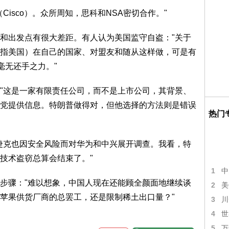
isco）。众所周知，思科和NSA密切合作。"
和出发点有很大差距。有人认为美国监守自盗："关于
指美国）在自己的国家、对盟友和随从这样做，可是有
毫无还手之力。"
"这是一家有限责任公司，而不是上市公司，其背景、
党提供信息。特朗普做得对，但他选择的方法则是错误
热门
捷克也因安全风险而对华为和中兴展开调查。我看，特
技术盗窃总算会结束了。"
1
中
步骤："难以想象，中国人现在还能顾全颜面地继续谈
2
美
苹果供货厂商的总罢工，还是限制稀土出口量？"
3
川
4
世
5
万