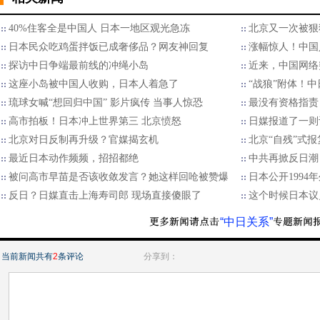
40%住客全是中国人 日本一地区观光急冻
北京又一次被狠
日本民众吃鸡蛋拌饭已成奢侈品？网友神回复
涨幅惊人！中国
​探访中日争端最前线的冲绳小岛
近来，中国网络
这座小岛被中国人收购，日本人着急了
“战狼”附体！
琉球女喊“想回归中国” 影片疯传 当事人惊恐
最没有资格指责
高市拍板！日本冲上世界第三 北京愤怒
日媒报道了一则
北京对日反制再升级？官媒揭玄机
北京“自残”式
最近日本动作频频，招招都绝
中共再掀反日潮
被问高市早苗是否该收敛发言？她这样回呛被赞爆
日本公开1994
反日？日媒直击上海寿司郎 现场直接傻眼了
这个时候日本议
“中日关系”
当前新闻共有
2
条评论
分享到：