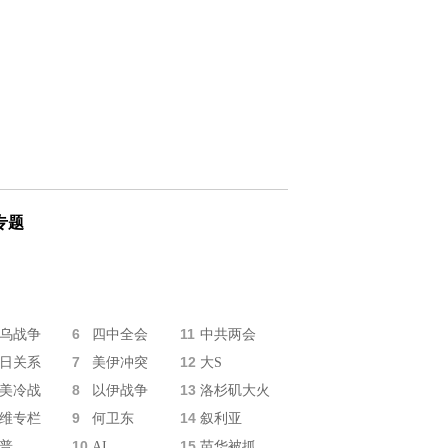
专题
6
11
乌战争
四中全会
中共两会
7
12
日关系
美伊冲突
大S
8
13
美冷战
以伊战争
洛杉矶大火
9
14
维专栏
何卫东
叙利亚
10
15
普
AI
苗华被抓