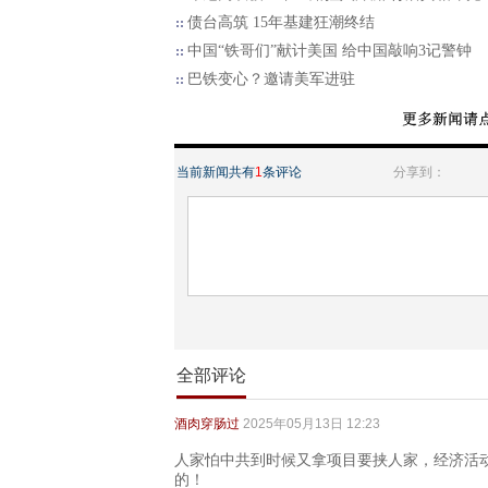
债台高筑 15年基建狂潮终结
中国“铁哥们”献计美国 给中国敲响3记警钟
巴铁变心？邀请美军进驻
当前新闻共有
1
条评论
分享到：
全部评论
酒肉穿肠过
2025年05月13日 12:23
人家怕中共到时候又拿项目要挟人家，经济活
的！