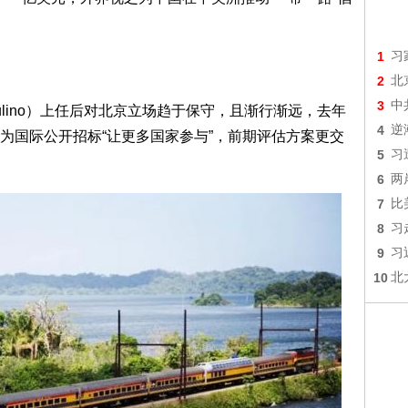
1
习
2
北
3
中
 Mulino）上任后对北京立场趋于保守，且渐行渐远，去年
4
逆
为国际公开招标“让更多国家参与”，前期评估方案更交
5
习
6
两
7
比
8
习
9
习
10
北