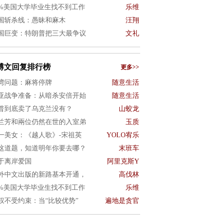
0%美国大学毕业生找不到工作
乐维
国斩杀线：愚昧和麻木
汪翔
国巨变：特朗普把三大最争议
文礼
博文回复排行榜
更多>>
湾问题：麻将停牌
随意生活
亚战争准备：从暗杀安倍开始
随意生活
普到底卖了乌克兰没有？
山蛟龙
兰芳和兩位仍然在世的入室弟
玉质
一美女：《越人歌》-宋祖英
YOLO宥乐
这道题，知道明年你要去哪？
末班车
于离岸爱国
阿里克斯Y
外中文出版的新路基本开通，
高伐林
0%美国大学毕业生找不到工作
乐维
权不受约束：当“比较优势”
遍地是贪官