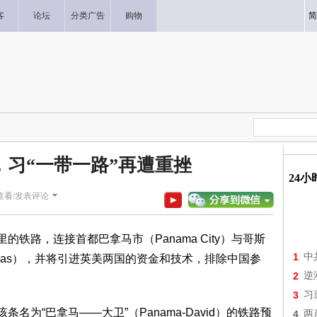
客
论坛
分类广告
购物
简
，习“一带一路”再遭重挫
24
查看/发表评论
的铁路，连接首都巴拿马市（Panama City）与哥斯
1
中
noas），并将引进英美两国的资金和技术，排除中国参
2
逆
3
习
名为“巴拿马——大卫”（Panama-David）的铁路预
4
两