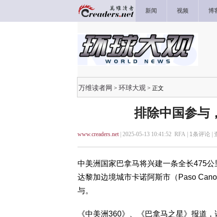
新闻
视频
博
万维读者网
环球大观
>
> 正文
排除中国参与
www.creaders.net
| 2025-05-13 10:41:52 RFA |
1
条评论 |
中美洲国家巴拿马将兴建一条全长475公里
达黎加边境城市卡诺阿斯市（Paso Ca
与。
《中美洲360》、《巴拿马之星》报道，该条