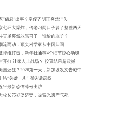
家“储君”出事？皇侄齐明正突然消失
京七环大爆炸，传老习两口子躲了整整两天
共官场突然敢骂习了，谁给的胆子？
潮流而动，顶尖科学家从中国归国
遭降维打击，新华社通稿4个细节惊心动魄
岸开打 让家人上战场？ 投票结果超震撼
美国还狂？2026第一天，新加坡发文告诫中
走错“关键一步” 渐失话语权
近平最新恐怖绰号出炉
大校长75岁娶娇妻，被骗光遗产气死