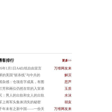
博客排行
更多>>
026年1月1日A4白纸自由宣言
万维网友来
屏的美国“斩杀线”与中共的
解滨
国杂感：仓颉造字成真，有图
思芦
兰芳和兩位仍然在世的入室弟
玉质
芃：男人的出轨和女人的出轨
水沫
军上将军头集体消失的秘密
胡亥
千年未有之新中国——一份关
万维网友来