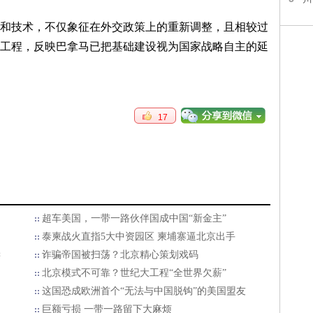
和技术，不仅象征在外交政策上的重新调整，且相较过
工程，反映巴拿马已把基础建设视为国家战略自主的延
17
超车美国，一带一路伙伴国成中国“新金主”
泰柬战火直指5大中资园区 柬埔寨逼北京出手
偿
诈骗帝国被扫荡？北京精心策划戏码
北京模式不可靠？世纪大工程“全世界欠薪”
这国恐成欧洲首个“无法与中国脱钩”的美国盟友
巨额亏损 一带一路留下大麻烦