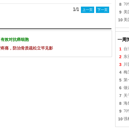
8
7
1/1
上一页
下一页
9
美
10
美
 有效对抗癌细胞
一周
背疼痛，防治骨质疏松立竿见影
1
台
2
东
3
川
4
梅
5
第
6
做
7
关
8
海
9
7
10
强