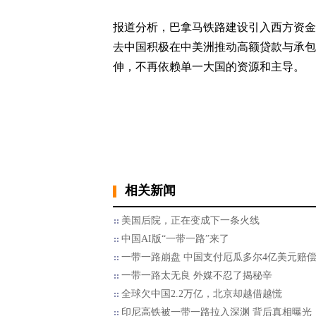
报道分析，巴拿马铁路建设引入西方资金
去中国积极在中美洲推动高额贷款与承包
伸，不再依赖单一大国的资源和主导。
相关新闻
美国后院，正在变成下一条火线
中国AI版“一带一路”来了
一带一路崩盘 中国支付厄瓜多尔4亿美元赔
一带一路太无良 外媒不忍了揭秘辛
全球欠中国2.2万亿，北京却越借越慌
印尼高铁被一带一路拉入深渊 背后真相曝光