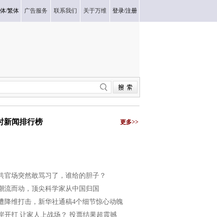
体
/
繁体
广告服务
联系我们
关于万维
登录
/
注册
小时新闻排行榜
更多>>
共官场突然敢骂习了，谁给的胆子？
潮流而动，顶尖科学家从中国归国
遭降维打击，新华社通稿4个细节惊心动魄
岸开打 让家人上战场？ 投票结果超震撼