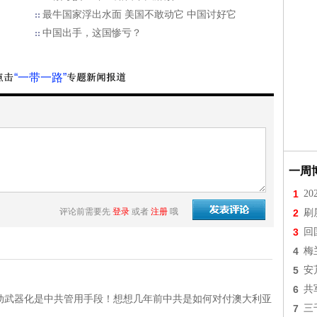
最牛国家浮出水面 美国不敢动它 中国讨好它
中国出手，这国惨亏？
“一带一路”
一周
1
2
评论前需要先
登录
或者
注册
哦
2
刷
3
回
4
梅
5
安
6
共
动武器化是中共管用手段！想想几年前中共是如何对付澳大利亚
7
三