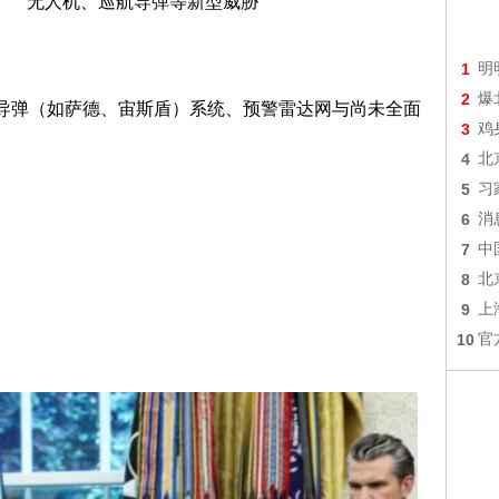
无人机、巡航导弹等新型威胁
1
明
2
爆
空导弹（如萨德、宙斯盾）系统、预警雷达网与尚未全面
3
鸡
4
北
5
习
6
消
7
中
8
北
9
上
10
官