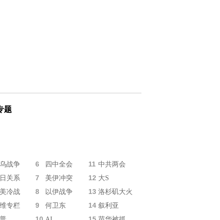
专题
6
11
乌战争
四中全会
中共两会
7
12
日关系
美伊冲突
大S
8
13
美冷战
以伊战争
洛杉矶大火
9
14
维专栏
何卫东
叙利亚
10
15
普
AI
苗华被抓