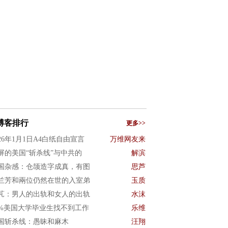
博客排行
更多>>
026年1月1日A4白纸自由宣言
万维网友来
屏的美国“斩杀线”与中共的
解滨
国杂感：仓颉造字成真，有图
思芦
兰芳和兩位仍然在世的入室弟
玉质
芃：男人的出轨和女人的出轨
水沫
0%美国大学毕业生找不到工作
乐维
国斩杀线：愚昧和麻木
汪翔