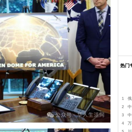
热门
1
俄
2
中
3
中
4
万
5
川