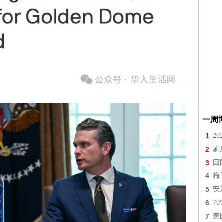
一周
1
2
2
刷
3
回
4
梅
5
安
6
7
7
美