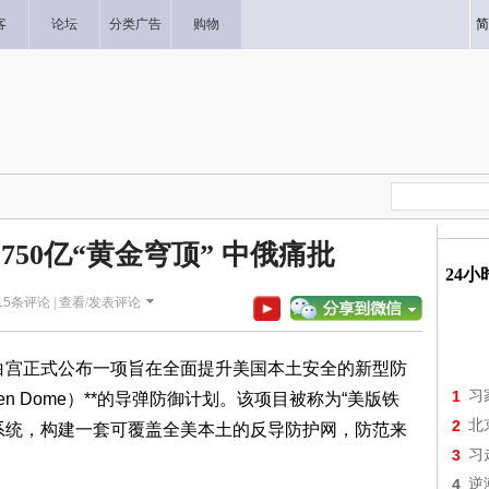
客
论坛
分类广告
购物
简
750亿“黄金穹顶” 中俄痛批
24
15
条评论 |
查看/发表评论
周二在白宫正式公布一项旨在全面提升美国本土安全的新型防
1
习
en Dome）**的导弹防御计划。该项目被称为“美版铁
2
北
系统，构建一套可覆盖全美本土的反导防护网，防范来
3
习
4
逆