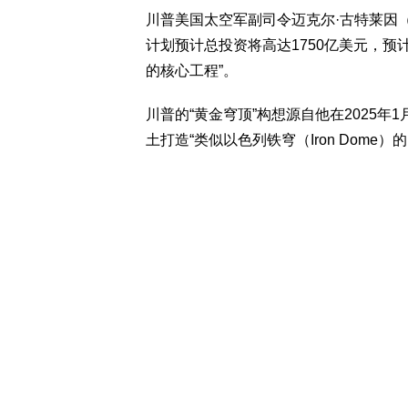
川普美国太空军副司令迈克尔·古特莱因（Mi
计划预计总投资将高达1750亿美元，预
的核心工程”。
川普的“黄金穹顶”构想源自他在2025
土打造“类似以色列铁穹（Iron Dome）