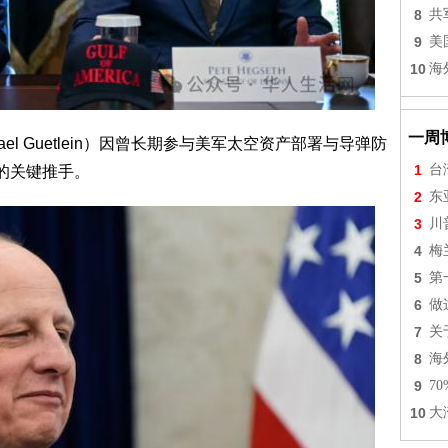
8
共
9
美
10
海
一周
ael Guetlein）因曾长期参与美军太空资产部署与导弹防
1
台
的关键推手。
2
东
3
川
4
梅
5
第
6
做
7
关
8
海
9
7
10
大