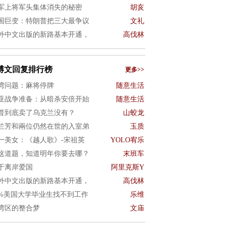
军上将军头集体消失的秘密
胡亥
国巨变：特朗普把三大最争议
文礼
外中文出版的新路基本开通，
高伐林
博文回复排行榜
更多>>
湾问题：麻将停牌
随意生活
亚战争准备：从暗杀安倍开始
随意生活
普到底卖了乌克兰没有？
山蛟龙
兰芳和兩位仍然在世的入室弟
玉质
一美女：《越人歌》-宋祖英
YOLO宥乐
这道题，知道明年你要去哪？
末班车
于离岸爱国
阿里克斯Y
外中文出版的新路基本开通，
高伐林
0%美国大学毕业生找不到工作
乐维
湾区的整合梦
文庙