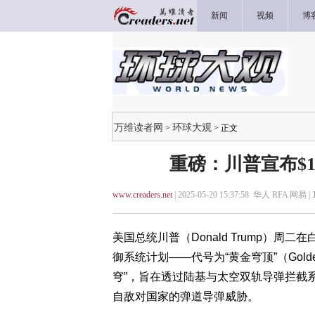
新闻
视频
博
万维读者网
环球大观
>
> 正文
重磅：川普宣布$1
www.creaders.net
| 2025-05-20 15:37:58 华人 RFA 网易 |
美国总统川普（Donald Trump）
御系统计划——代号为“黄金穹顶”（Gold
穹”，旨在透过陆基与太空双轨导弹拦截
自敌对国家的弹道导弹威胁。