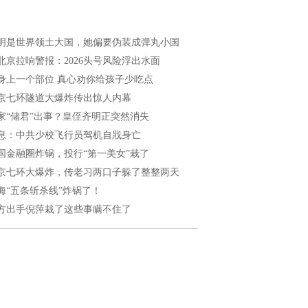
明是世界领土大国，她偏要伪装成弹丸小国
北京拉响警报：2026头号风险浮出水面
身上一个部位 真心劝你给孩子少吃点
京七环隧道大爆炸传出惊人内幕
家“储君”出事？皇侄齐明正突然消失
息：中共少校飞行员驾机自戕身亡
国金融圈炸锅，投行“第一美女”栽了
京七环大爆炸，传老习两口子躲了整整两天
海“五条斩杀线”炸锅了！
方出手倪萍栽了这些事瞒不住了