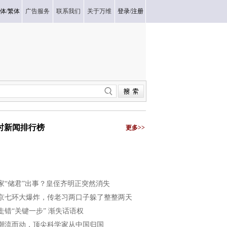
体
/
繁体
广告服务
联系我们
关于万维
登录
/
注册
小时新闻排行榜
更多>>
家“储君”出事？皇侄齐明正突然消失
京七环大爆炸，传老习两口子躲了整整两天
走错“关键一步” 渐失话语权
潮流而动，顶尖科学家从中国归国