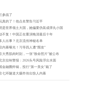
兰参战了
玩真的了！他点名警告习近平
明是世界领土大国，她偏要伪装成弹丸小国
劫不复！中国正在重演晚清最后十年
多人出事？北京流传神秘名单
议内幕曝光！习等四人遭“围攻”
京大秀肌肉时刻，一张“致命照片”被公布
北京拉响警报：2026头号风险浮出水面
国金融圈炸锅，投行“第一美女”栽了
京七环隧道大爆炸传出惊人内幕