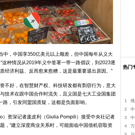
当中，中国享350亿美元以上顺差，但中国每年从义大
这种情况从2019年义中签署一带一路倡议，到2023逐
热门
质经济利益、反而愈来愈糟，这是最重要退出原因。”
誉不好，在智慧财产权、科技研发都有剽窃行为，意大
与技术在跟中国合作时流失，且义国是七大工业国集团
1
俄
带一路，引发同盟国质疑，这都是负面影响。
2
中
o）资深记者庞皮利（Giulia Pompili）接受中央社记者
3
中
题，“建立深度商业关系时，可能面临中国借机窃取资
4
万
5
川