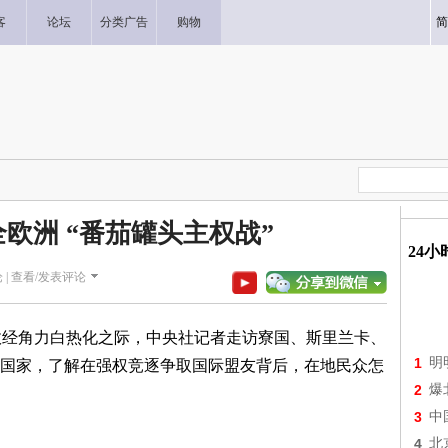
客
论坛
分类广告
购物
简
欧洲 “番茄罐头主权战”
24
 |
查看/发表评论
政经角力白热化之际，中央社记者走访寮国、斯里兰卡、
1
明
国家，了解在强权竞逐争取国际盟友背后，在地民众怎
2
爆
3
中
4
北