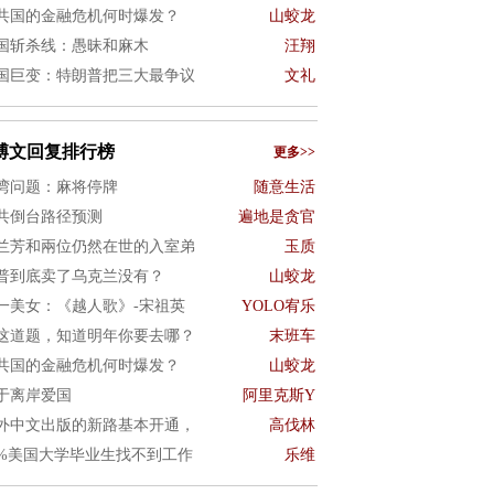
共国的金融危机何时爆发？
山蛟龙
国斩杀线：愚昧和麻木
汪翔
国巨变：特朗普把三大最争议
文礼
博文回复排行榜
更多>>
湾问题：麻将停牌
随意生活
共倒台路径预测
遍地是贪官
兰芳和兩位仍然在世的入室弟
玉质
普到底卖了乌克兰没有？
山蛟龙
一美女：《越人歌》-宋祖英
YOLO宥乐
这道题，知道明年你要去哪？
末班车
共国的金融危机何时爆发？
山蛟龙
于离岸爱国
阿里克斯Y
外中文出版的新路基本开通，
高伐林
0%美国大学毕业生找不到工作
乐维