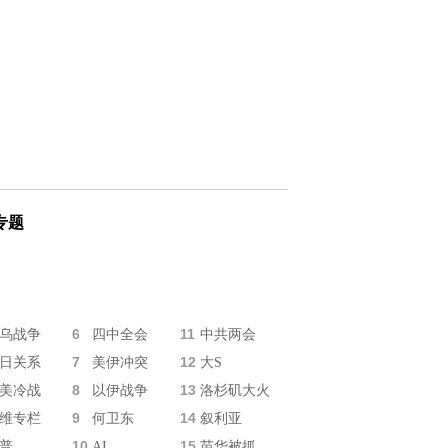
专题
6
11
乌战争
四中全会
中共两会
7
12
日关系
美伊冲突
大S
8
13
美冷战
以伊战争
洛杉矶大火
9
14
维专栏
何卫东
叙利亚
10
15
普
AI
苗华被抓