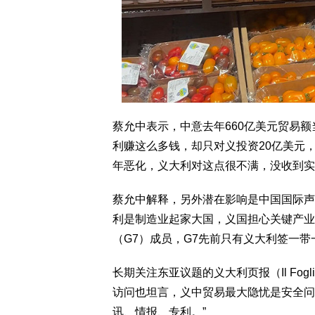
蔡允中表示，中意去年660亿美元贸易额
利赚这么多钱，却只对义投资20亿美元，“
年恶化，义大利对这点很不满，没收到实
蔡允中解释，另外潜在影响是中国国际声
利是制造业起家大国，义国担心关键产业
（G7）成员，G7先前只有义大利签一
长期关注东亚议题的义大利页报（Il Fogli
访问也坦言，义中贸易最大隐忧是安全问
讯、情报、专利。”