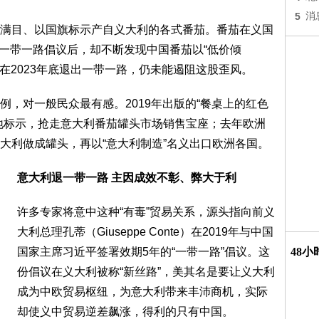
5
消
满目、以国旗标示产自义大利的各式番茄。番茄在义国
中国一带一路倡议后，却不断发现中国番茄以“低价倾
已在2023年底退出一带一路，仍未能遏阻这股歪风。
，对一般民众最有感。2019年出版的“餐桌上的红色
地标示，抢走意大利番茄罐头市场销售宝座；去年欧洲
大利做成罐头，再以“意大利制造”名义出口欧洲各国。
意大利退一带一路 主因成效不彰、弊大于利
许多专家将意中这种“有毒”贸易关系，源头指向前义
大利总理孔蒂（Giuseppe Conte）在2019年与中国
国家主席习近平签署效期5年的“一带一路”倡议。这
48
份倡议在义大利被称“新丝路”，美其名是要让义大利
成为中欧贸易枢纽，为意大利带来丰沛商机，实际
却使义中贸易逆差飙涨，得利的只有中国。