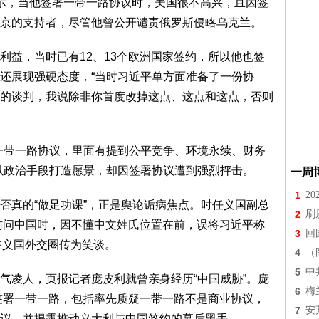
示，当他签署一带一路协议时，美国很不高兴，且因签
京的支持者，尽管他曾公开谴责俄罗斯侵略乌克兰。
利益，当时已有12、13个欧洲国家签约，所以他也签
还展现强硬态度，“当时习近平单方面准备了一份协
的谈判，我说除非你首度改掉这点、这点和这点，否则
一带一路协议，里面有提到公平竞争、环境永续、财务
以政治手段打造愿景，却因签署协议遭到强烈抨击。
一周
1
2
否真的“做足功课”，正是舆论诟病焦点。时任义国副总
2
刷
8年11月访问中国时，因不懂中文姓氏位置在前，误将习近平称
3
回
迄今仍在义国外交圈传为笑谈。
4
（
5
中
气凌人，页报记者庞皮利就曾亲身经历“中国威胁”。庞
6
梅
义签署一带一路，包括率先质疑一带一路不是商业协议，
7
安
议，并揭露推动义大利与中国签约的幕后黑手。