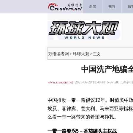
新闻
视频
博
万维读者网
环球大观
>
> 正文
中国洗产地骗全
www.creaders.net
| 2025-06-29 18:40:48 Newtalk |
1
条评论
中国推动一带一路倡议12年。时值美中
埃及、菲律宾、意大利、马来西亚等指标
么看一带一路带来的希望与挣扎。
一带一路漩涡5－番茄罐头主权战