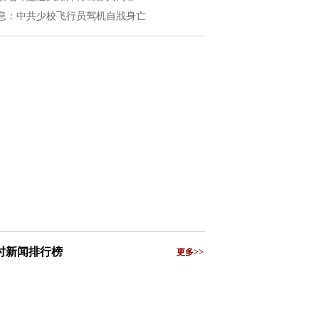
息：中共少校飞行员驾机自戕身亡
小时新闻排行榜
更多>>