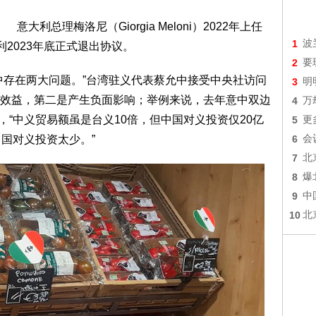
意大利总理梅洛尼（Giorgia Meloni）2022年上任
1
波
利2023年底正式退出协议。
2
要
中存在两大问题。”台湾驻义代表蔡允中接受中央社访问
3
明
效益，第二是产生负面影响；举例来说，去年意中双边
4
万
，“中义贸易额虽是台义10倍，但中国对义投资仅20亿
5
更
国对义投资太少。”
6
会
7
北
8
爆
9
中
10
北