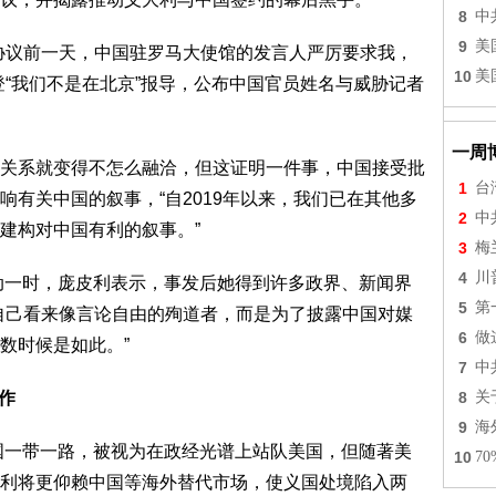
8
中
9
美
协议前一天，中国驻罗马大使馆的发言人严厉要求我，
10
美
登“我们不是在北京”报导，公布中国官员姓名与威胁记者
一周
关系就变得不怎么融洽，但这证明一件事，中国接受批
1
台
有关中国的叙事，“自2019年以来，我们已在其他多
2
中
建构对中国有利的叙事。”
3
梅
4
川
轰动一时，庞皮利表示，事发后她得到许多政界、新闻界
5
第
自己看来像言论自由的殉道者，而是为了披露中国对媒
6
做
数时候是如此。”
7
中
8
关
作
9
海
中国一带一路，被视为在政经光谱上站队美国，但随著美
10
7
利将更仰赖中国等海外替代市场，使义国处境陷入两