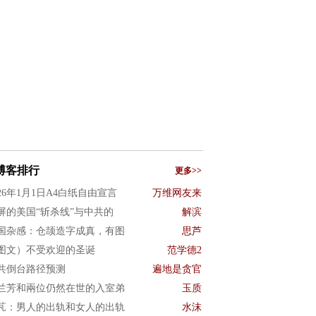
博客排行
更多>>
026年1月1日A4白纸自由宣言
万维网友来
屏的美国“斩杀线”与中共的
解滨
国杂感：仓颉造字成真，有图
思芦
图文）不受欢迎的圣诞
范学德2
共倒台路径预测
遍地是贪官
兰芳和兩位仍然在世的入室弟
玉质
芃：男人的出轨和女人的出轨
水沫