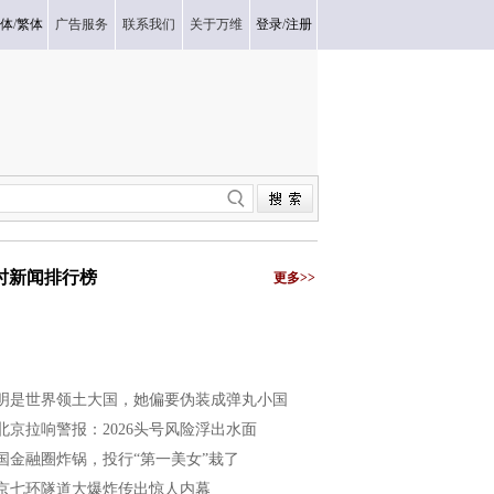
体
/
繁体
广告服务
联系我们
关于万维
登录
/
注册
小时新闻排行榜
更多>>
明是世界领土大国，她偏要伪装成弹丸小国
北京拉响警报：2026头号风险浮出水面
国金融圈炸锅，投行“第一美女”栽了
京七环隧道大爆炸传出惊人内幕