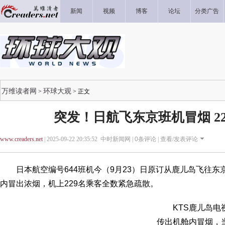
新闻
视频
博客
论坛
分类广告
万维读者网
环球大观
>
> 正文
突发！日航飞东京班机冒烟 2
www.creaders.net
| 2025-09-22 20:35:52 中时新闻网 |
0
条评论 |
查看/发表评论
日本航空编号644班机今（9月23）日原订从鹿儿岛飞往东
内冒出浓烟，机上229名乘客全数紧急疏散。
KTS鹿儿岛电视
传出机舱内冒烟，