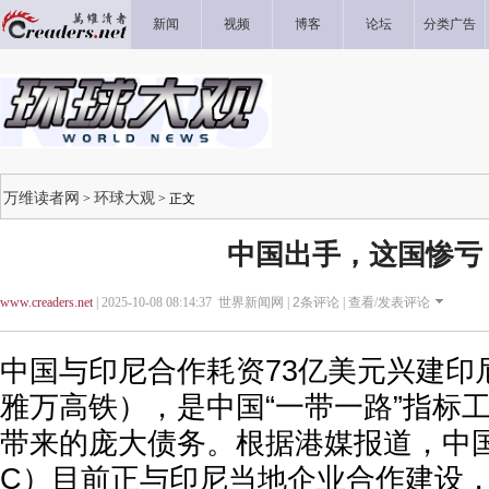
新闻
视频
博客
论坛
分类广告
万维读者网
环球大观
>
> 正文
中国出手，这国惨亏
www.creaders.net
| 2025-10-08 08:14:37 世界新闻网 |
2
条评论 |
查看/发表评论
中国与印尼合作耗资73亿美元兴建印
雅万高铁），是中国“一带一路”指标
带来的庞大债务。根据港媒报道，中国
C）目前正与印尼当地企业合作建设，