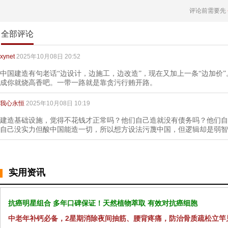
评论前需要先
全部评论
xynet
2025年10月08日 20:52
中国建造有句老话“边设计，边施工，边改造”，现在又加上一条“边加价”
成你就烧高香吧。一带一路就是靠贪污行贿开路。
我心永恒
2025年10月08日 10:19
建造基础设施，觉得不花钱才正常吗？他们自己造就没有债务吗？他们自
自己没实力但酸中国能造一切，所以想方设法污蔑中国，但逻辑却是弱智
实用资讯
抗癌明星组合 多年口碑保证！天然植物萃取 有效对抗癌细胞
中老年补钙必备，2星期消除夜间抽筋、腰背疼痛，防治骨质疏松立竿