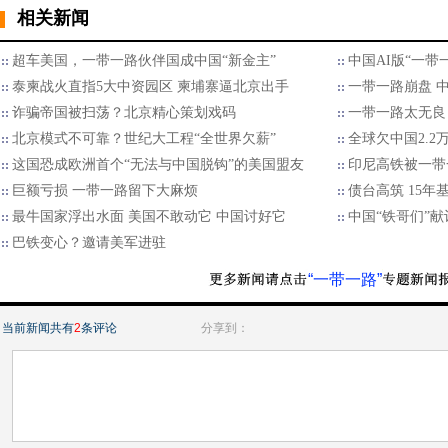
相关新闻
超车美国，一带一路伙伴国成中国“新金主”
中国AI版“一带
泰柬战火直指5大中资园区 柬埔寨逼北京出手
一带一路崩盘 
诈骗帝国被扫荡？北京精心策划戏码
一带一路太无良
北京模式不可靠？世纪大工程“全世界欠薪”
全球欠中国2.
这国恐成欧洲首个“无法与中国脱钩”的美国盟友
印尼高铁被一带
巨额亏损 一带一路留下大麻烦
债台高筑 15年
最牛国家浮出水面 美国不敢动它 中国讨好它
中国“铁哥们”献
巴铁变心？邀请美军进驻
“一带一路”
当前新闻共有
2
条评论
分享到：