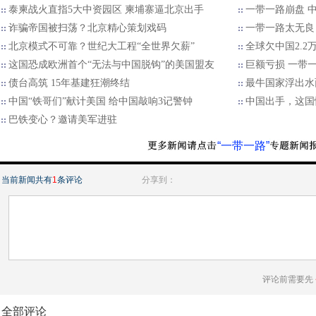
泰柬战火直指5大中资园区 柬埔寨逼北京出手
一带一路崩盘 
诈骗帝国被扫荡？北京精心策划戏码
一带一路太无良
北京模式不可靠？世纪大工程“全世界欠薪”
全球欠中国2.
这国恐成欧洲首个“无法与中国脱钩”的美国盟友
巨额亏损 一带
债台高筑 15年基建狂潮终结
最牛国家浮出水
中国“铁哥们”献计美国 给中国敲响3记警钟
中国出手，这国
巴铁变心？邀请美军进驻
“一带一路”
当前新闻共有
1
条评论
分享到：
评论前需要先
全部评论