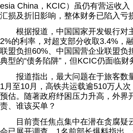
esia China，KCIC）虽仍有营运
汇损及折旧影响，整体财务已陷入亏
根据报道，中国国家开发银行对主
2%的利率，对超支部分收取3.4%，
联盟负担60%、中国国营企业联盟负
典型的“债务陷阱”，但KCIC仍面临
报道指出，最大问题在于旅客数量
1月至10月，高铁共运载逾510万人
预估。随著政府纾困压力升高，外界
责、谁该买单？
目前责任焦点集中在潜在贪腐疑云
会已展开调查，1名前部长爆料指出