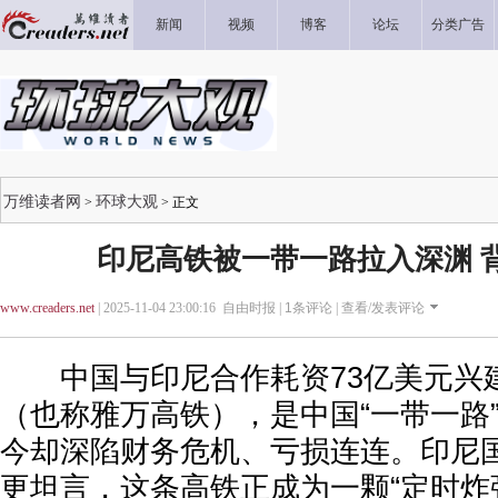
新闻
视频
博客
论坛
分类广告
万维读者网
环球大观
>
> 正文
印尼高铁被一带一路拉入深渊 
www.creaders.net
| 2025-11-04 23:00:16 自由时报 |
1
条评论 |
查看/发表评论
中国与印尼合作耗资73亿美元兴
（也称雅万高铁），是中国“一带一路
今却深陷财务危机、亏损连连。印尼
更坦言，这条高铁正成为一颗“定时炸