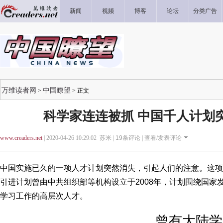
新闻
视频
博客
论坛
分类广告
万维读者网
中国瞭望
>
> 正文
科学家连连被抓 中国千人计划
www.creaders.net
| 2020-04-26 10:29:02 苏米 |
19
条评论 |
查看/发表评论
中国实施已久的一项人才计划突然消失，引起人们的注意。这项
引进计划曾由中共组织部等机构设立于2008年，计划围绕国家
学习工作的高层次人才。
曾有大陆学