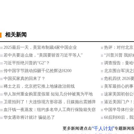
相关新闻
2025最后一天，美宣布制裁4家中国企业
热评：对付北京
若中共要这么做，“美国要斩首习近平等人”
“川普川普 我好
习近平拒绝川普的“G2”？
调查报告：曼哈
传中国字节跳动拟砸千亿抢辉达H200
北京围台军演之
中国买家真的回来了？
危机四伏 202
稀土之后，北京把它推上地缘政治前线
美军最担心的事
华人加州重金购置度假屋 短短几分钟被夷为平地
这家美国初创公
卫星拍到了！大连惊现方形容器，日媒抛出震撼弹
逼近美国门户！
血汗钱一夜蒸发：纽约多名华人工商行保险箱失窃
中国半导体行业
华女遇诈将计就计 骗徒怂了
60后到00后
“千人计划”