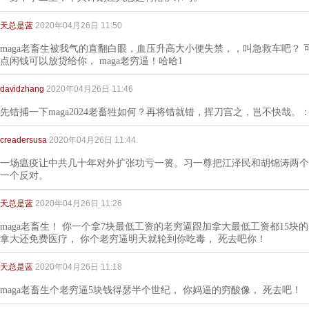
天总是蓝
2020年04月26日 11:50
maga老畜生被我气的直翻白眼，血压升高大小便失禁，，叫急救车吧？ 
点闲钱可以放贷给你， maga老穷逼！哈哈1
davidzhang
2020年04月26日 11:46
先错捕一下maga2024老畜牲如何？再将错就错，挥刀宫之，岂不快哉。
creadersusa
2020年04月26日 11:44
一场瘟疫让中共几十年对外扩张功亏一篑。习一尊把江泽民和胡锦涛两个
一个反对。
天总是蓝
2020年04月26日 11:26
maga老畜生！ 你一个拿7块最低工资的老穷逼跟加拿大最低工资都15块
拿大还免费医疗， 你个老穷逼明天就轮到你吃毒， 死去吧你！
天总是蓝
2020年04月26日 11:18
maga老畜生个老穷逼5块钱得瑟半个世纪， 你妈逼的穷酸像， 死去吧！