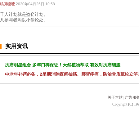
叽叽喳喳
2020年04月26日 10:58
千人计划就是盗窃计划。
凡参与者均以小偷论处。
实用资讯
抗癌明星组合 多年口碑保证！天然植物萃取 有效对抗癌细胞
中老年补钙必备，2星期消除夜间抽筋、腰背疼痛，防治骨质疏松立竿
关于本站
|
广告服
Copyright (C) 199