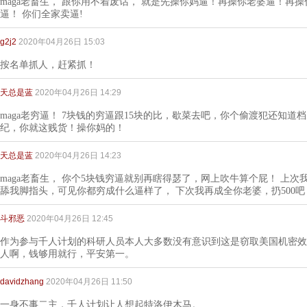
maga老畜生， 跟你用不着废话， 就是先操你妈逼！再操你老婆逼！再操
逼！ 你们全家卖逼!
g2j2
2020年04月26日 15:03
按名单抓人，赶紧抓！
天总是蓝
2020年04月26日 14:29
maga老穷逼！ 7块钱的穷逼跟15块的比，歇菜去吧，你个偷渡犯还知道
纪，你就这贱货！操你妈的！
天总是蓝
2020年04月26日 14:23
maga老畜生， 你个5块钱穷逼就别再瞎得瑟了，网上吹牛算个屁！ 上次
舔我脚指头，可见你都穷成什么逼样了， 下次我再成全你老婆，扔500吧
斗邪恶
2020年04月26日 12:45
作为参与千人计划的科研人员本人大多数没有意识到这是窃取美国机密效
人啊，钱够用就行，平安第一。
davidzhang
2020年04月26日 11:50
一身不事二主，千人计划让人想起特洛伊木马。