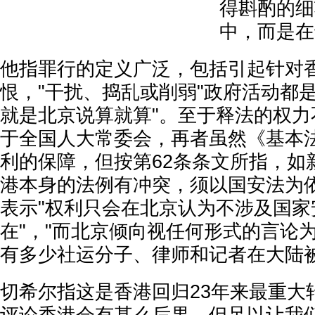
得斟酌的细
中，而是在
他指罪行的定义广泛，包括引起针对
恨，"干扰、捣乱或削弱"政府活动都
就是北京说算就算"。至于释法的权力
于全国人大常委会，再者虽然《基本
利的保障，但按第62条条文所指，如
港本身的法例有冲突，须以国安法为
表示"权利只会在北京认为不涉及国家
在"，"而北京倾向视任何形式的言论
有多少社运分子、律师和记者在大陆被
切希尔指这是香港回归23年来最重大