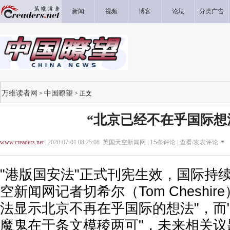
新闻
视频
博客
论坛
分类广告
万维读者网
中国瞭望
>
> 正文
“北京已经不在乎国际想
www.creaders.net
| 2020-07-01 08:25:08 英国天空新闻网 |
15
条评论 |
查看/发表评论
"港版国安法"正式刊宪生效，国际持
空新闻网记者切希尔（Tom Cheshi
法显示北京不再在乎国际的想法"，而
魔鬼在于条文模稜两可"，未来相关议