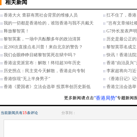
相关新闻
香港大火 查获有黑社会背景的维修人员
扛不住了，香港
我的一切都是香港给的，谁毁香港与我不共戴天
“岂有文章倾社
释放黎智英！
G7外长发表声
黎智英案，一场中共酝酿多年的政治清算
历史是最公正的
近200次直接点名川普！来自北京的警告？
黎智英罪名成立
我们会眼睁睁目睹黎智英死在狱中吗？
快讯！香港法院
香港这党派宣布：解散！终结超30年历史
香港“由治及兴
历史拐点：民主党今天解散，香港走向专制
李家超将向习近
香港惊现“无上半身男子”
《香港日记》记
香港《爱国者》立法会选举 投票率创历史新低
香港立法会选举
“香港局势”
当前新闻共有
15
条评论
分享到：