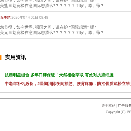
您节得，如今世界, 强国之间，谁在护 “国际想滑” 呢?
美盐量划宽松在意国际想滑么?？？？？？？咹，嗯，昻？
五步蛇
2020年07月01日 08:48
您节得，如今世界, 强国之间，谁在护 “国际想滑” 呢?
美元量划宽松在意国际想滑么?？？？？？？咹，嗯，昻？
实用资讯
抗癌明星组合 多年口碑保证！天然植物萃取 有效对抗癌细胞
中老年补钙必备，2星期消除夜间抽筋、腰背疼痛，防治骨质疏松立竿
关于本站
|
广告服
Copyright (C) 199