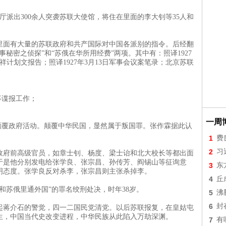
察厅派出300余人突袭苏联大使馆，将住在里面的李大钊等35人和
里面有大量的苏联政府和共产国际对中国各派别的指令。后经翻
秘密之侦探”和“苏俄在华所用经费”两项。其中有：照译1927
祥计划文报告；照译1927年3月13日军事会议案笔录；北京苏联
事谍报工作；
一周
颠覆政府活动。颠覆中华民国，显然属于叛国罪。张作霖据此认
1
费
2
习
政府前高级官员，如章士钊、杨度、梁士诒和北大校长等都出面
于是他分别发电给张学良、张宗昌、孙传芳、阎锡山等征询意
3
东
明态度。张学良反对杀李，张宗昌则主张杀掉李。
4
丘
和苏俄里通外国”的罪名绞刑处决，时年38岁。
5
沸
6
封
起蒋介石的警觉，四一二国民党清党。以后苏联报复，在皇姑屯
生，中国当代史改变进程，中华民族从此陷入万劫深渊。
7
有