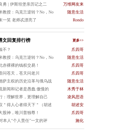
良勇 | 伊斯坦堡亲历记之二
万维网友来
米教授：乌克兰逆转？No，No
随意生活
末一笑 老师忒漂亮了
Rondo
博文回复排行榜
更多>>
脸不？
爪四哥
米教授：乌克兰逆转？No，No
随意生活
此赤裸裸的钱权交易！
爪四哥
语问苍天，苍天问老川
爪四哥
德萨主权的历史沿革与俄乌战
随意生活
流新闻和记者是愚蠢.傲慢的
木秀于林
行：理解世界，更理解自己
凌风思语
议＂得人心者得天下＂（胡述
胡述安
大股神，唯川普独尊！
爪四哥
I对本人“个人责任”一文的评
施化