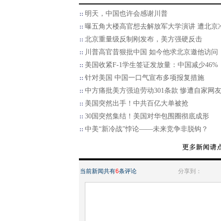
明天，中国也许会感谢川普
曝五角大楼高官想去解放军大学演讲 遭北京
北京重量级反制刚发布，美方强硬反击
川普高官昔狠批中国 如今他求北京邀他访问
美国收紧F-1学生签证发放量：中国减少46%
针对美国 中国一口气宣布多项报复措施
中方痛批美方强迫劳动301条款 惨遭自家网
美国突然出手！中共百亿大单被抢
30国突然集结！美国对华包围圈彻底成形
中美“新冷战”悖论——未来竞争非脱钩？
当前新闻共有
6
条评论
分享到：