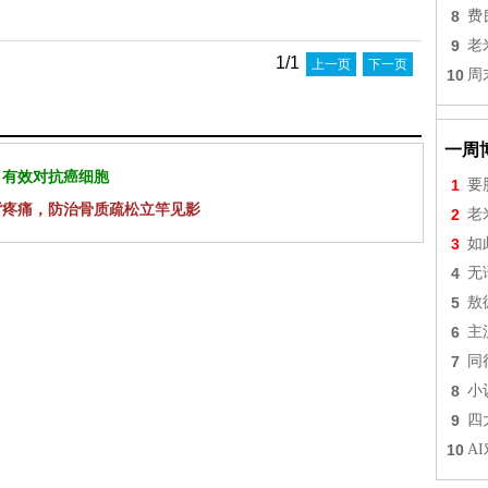
8
费
9
老
1/1
上一页
下一页
10
周
一周
 有效对抗癌细胞
1
要
背疼痛，防治骨质疏松立竿见影
2
老
3
如
4
无
5
敖
6
主
7
同
8
小
9
四
10
A