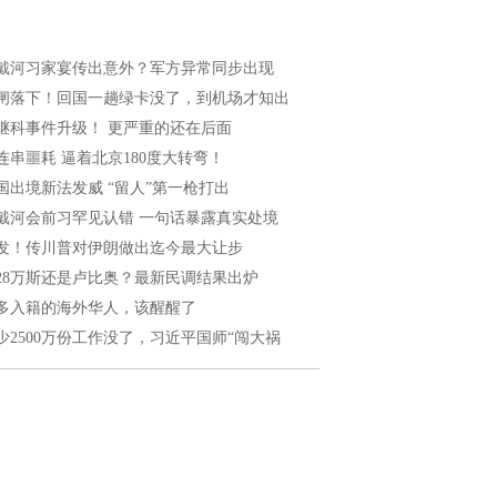
戴河习家宴传出意外？军方异常同步出现
闸落下！回国一趟绿卡没了，到机场才知出
继科事件升级！ 更严重的还在后面
连串噩耗 逼着北京180度大转弯！
国出境新法发威 “留人”第一枪打出
戴河会前习罕见认错 一句话暴露真实处境
发！传川普对伊朗做出迄今最大让步
028万斯还是卢比奥？最新民调结果出炉
多入籍的海外华人，该醒醒了
少2500万份工作没了，习近平国师“闯大祸