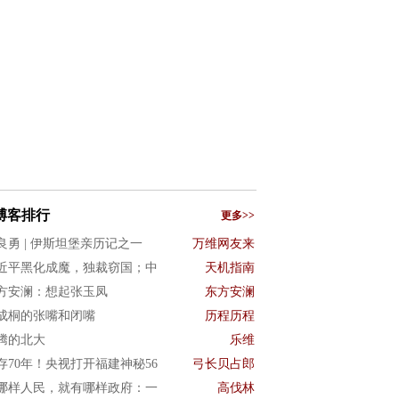
博客排行
更多>>
良勇 | 伊斯坦堡亲历记之一
万维网友来
近平黑化成魔，独裁窃国；中
天机指南
方安澜：想起张玉凤
东方安澜
成桐的张嘴和闭嘴
历程历程
腾的北大
乐维
存70年！央视打开福建神秘56
弓长贝占郎
哪样人民，就有哪样政府：一
高伐林