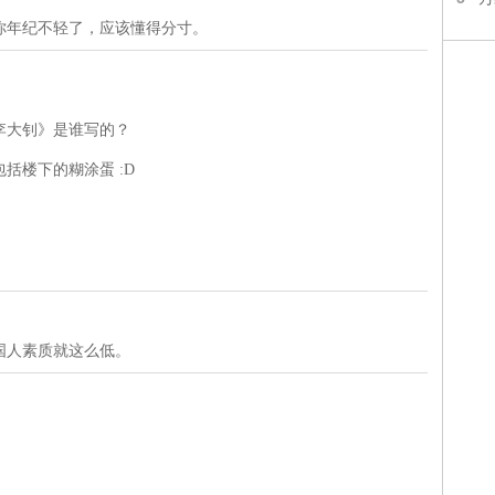
你年纪不轻了，应该懂得分寸。
李大钊》是谁写的？
括楼下的糊涂蛋 :D
国人素质就这么低。