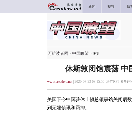
新闻
视频
博
万维读者网
中国瞭望
>
> 正文
休斯敦闭馆震荡 中
www.creaders.net
| 2020-07-22 08:15:59 法广RFI |
6
条评论
美国下令中国驻休士顿总领事馆关闭后数
到无端侦讯和羁押。