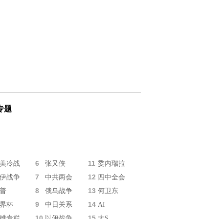
专题
6
11
美冷战
张又侠
委内瑞拉
7
12
伊战争
中共两会
四中全会
8
13
普
俄乌战争
何卫东
9
14
界杯
中日关系
AI
10
15
维专栏
以伊战争
大S