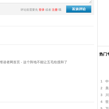
评论前需要先
登录
或者
注册
哦
热门
，万维读者网首页 - 这个阵地不能让五毛给搅和了
1
中
2
美
3
川
4
世
5
万