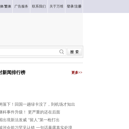
体
/
繁体
广告服务
联系我们
关于万维
登录
/
注册
小时新闻排行榜
更多>>
闸落下！回国一趟绿卡没了，到机场才知出
继科事件升级！ 更严重的还在后面
国出境新法发威 “留人”第一枪打出
戴河会前习罕见认错 一句话暴露真实处境