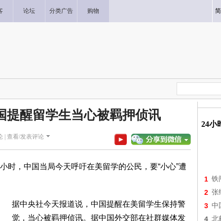
客
论坛
分类广告
购物
简
国提醒留学生当心被羁押侦讯
24
 |
查看/发表评论
小时，中国当局今天呼吁在美留学的公民，要“小心”遭
1
铁
2
张
据中央社今天报道说，中国提醒在美留学生保持警
3
中
觉，当心被羁押侦讯。据中国外交部在社群媒体发
4
北