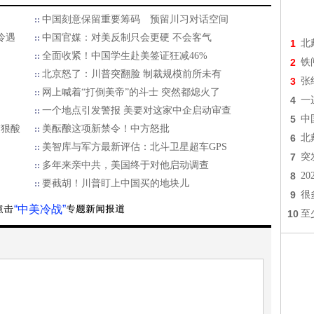
中国刻意保留重要筹码 预留川习对话空间
冷遇
中国官媒：对美反制只会更硬 不会客气
1
北
全面收紧！中国学生赴美签证狂减46%
2
铁
北京怒了：川普突翻脸 制裁规模前所未有
3
张
网上喊着“打倒美帝”的斗士 突然都熄火了
4
一
一个地点引发警报 美要对这家中企启动审查
5
中
友狠酸
美酝酿这项新禁令！中方怒批
6
北
美智库与军方最新评估：北斗卫星超车GPS
7
突
多年来亲中共，美国终于对他启动调查
8
2
要截胡！川普盯上中国买的地块儿
9
很
“中美冷战”
10
至