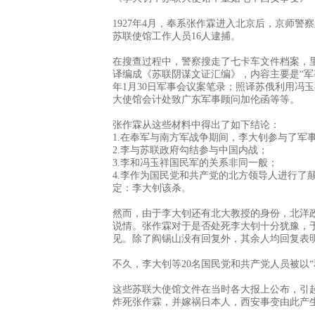
1927年4月，奉系张作霖进入北京后，京师警
苏联使馆工作人员16人逮捕。
在搜查过程中，警察搜走了七卡车文件档案，
译编成《苏联阴谋文证汇编》，内容主要是“军事
年1月30日军事会议案笔录；照译苏俄利用冯玉
大使馆会计处致广东军事顾问加伦函等等。
张作霖从这些材料中得出了如下结论：
1.在奉军与南方军战争期间，李大钊参与了军
2.李与苏联政府勾结参与中国内战；
3.李和冯玉祥国民军的关系非同一般；
4.李作为国民党和共产党的北方领导人进行了
定：李大钊该杀。
然而，由于李大钊还有北大教授的身份，北洋
说情。张作霖对于是否处死李大钊十分犹豫，
见。除了阎锡山没有回复外，其余人均回复表
不久，李大钊等20名国民党和共产党人员被以“
这些苏联大使馆文件在当时各大报上公布，引
炸死张作霖，并嫁祸日本人，西安事变由此产